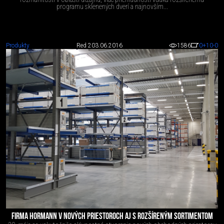
programu sklenených dverí a najnovším...
Produkty
Red 2
03.06.2016
1586
0
+10
-0
FIRMA HORMANN V NOVÝCH PRIESTOROCH AJ S ROZŠÍRENÝM SORTIMENTOM