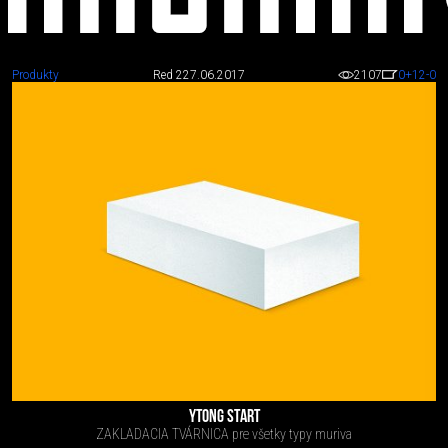
Produkty
Red 2
27.06.2017
2107
0
+12
-0
Schody,
rampy,
zábradlia,
mostíky
YTONG START
ZAKLADACIA TVÁRNICA pre všetky typy muriva