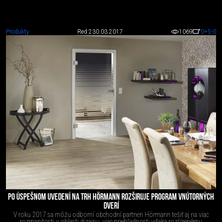
Produkty
Red 2
30.03.2017
1069
0
+5
-0
PO ÚSPEŠNOM UVEDENÍ NA TRH HÖRMANN ROZŠIRUJE PROGRAM VNÚTORNÝCH
DVERÍ
V roku 2017 sa môžu odborní obchodní partneri Hörmann tešiť aj na viac
rozmanitosti v oblasti dizajnu, viac priehľadnosti vďaka rozšírenému