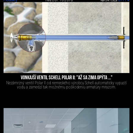
Produkty
Red 2
07.10.2016
5472
0
+11
-4
VONKAJŠÍ VENTIL SCHELL POLAR II: "AŽ SA ZIMA OPÝTA ..."
Nezámrzný ventil Polar II od nemeckého výrobcu Schell automaticky vypustí
vodu a zamedzí tak možnému poškodeniu armatúry mrazom.