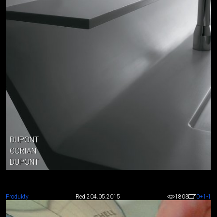
DUPONT
CORIAN
DUPONT
Produkty
Red 2
04.05.2015
1803
0
+1
-1