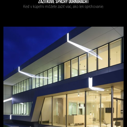
ZÁŽITKOVÉ SPRCHY DORNBRACHT
Keď v kúpeľni môžete zažiť viac, ako len sprchovanie.