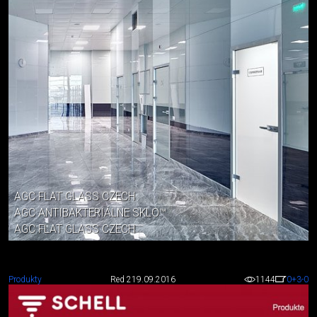
AGC FLAT GLASS CZECH
AGC ANTIBAKTERIÁLNE SKLO™
AGC FLAT GLASS CZECH
Produkty
Red 2
19.09.2016
1144
0
+3
-0