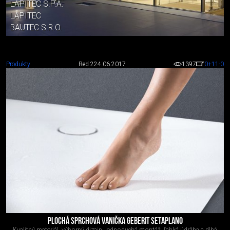
LAPITEC S.P.A.
LAPITEC
BAUTEC S.R.O.
Produkty
Red 2
24.06.2017
1397
0
+11
-0
PLOCHÁ SPRCHOVÁ VANIČKA GEBERIT SETAPLANO
Kvalitný materiál, výborný dizajn, jednoduchá montáž, ľahká údržba a dlhá