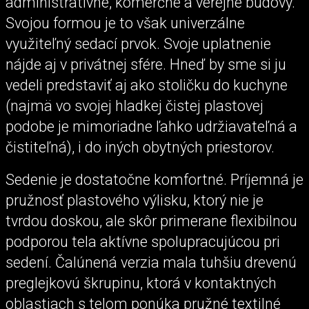
administratívne, komerčné a verejné budovy.
Svojou formou je to však univerzálne
využiteľný sedací prvok. Svoje uplatnenie
nájde aj v privátnej sfére. Hneď by sme si ju
vedeli predstaviť aj ako stoličku do kuchyne
(najmä vo svojej hladkej čistej plastovej
podobe je mimoriadne ľahko udržiavateľná a
čistiteľná), i do iných obytných priestorov.
Sedenie je dostatočne komfortné. Príjemná je
pružnosť plastového výlisku, ktorý nie je
tvrdou doskou, ale skôr primerane flexibilnou
podporou tela aktívne spolupracujúcou pri
sedení. Čalúnená verzia mala tuhšiu drevenú
preglejkovú škrupinu, ktorá v kontaktných
oblastiach s telom ponúka pružné textilné