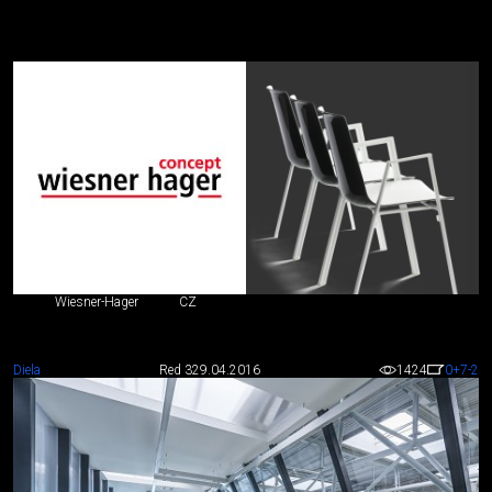
Wiesner-Hager
CZ
Diela
Red 3
29.04.2016
1424
0
+7
-2