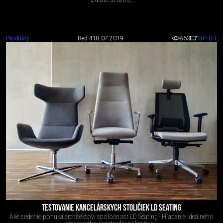
Produkty
Red 4
18.07.2019
863
0
+10
-1
TESTOVANIE KANCELÁRSKYCH STOLIČIEK LD SEATING
Aké sedenie ponúka architektovi spoločnosť LD Seating? Hľadanie ideálneho