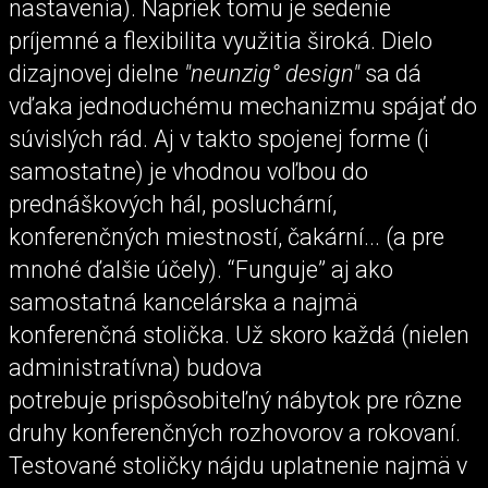
nastavenia). Napriek tomu je sedenie
príjemné a flexibilita využitia široká. Dielo
dizajnovej dielne
"neunzig° design"
sa dá
vďaka jednoduchému mechanizmu spájať do
súvislých rád. Aj v takto spojenej forme (i
samostatne) je vhodnou voľbou do
prednáškových hál, posluchární,
konferenčných miestností, čakární... (a pre
mnohé ďalšie účely). “Funguje” aj ako
samostatná kancelárska a najmä
konferenčná stolička. Už skoro každá (nielen
administratívna) budova
potrebuje prispôsobiteľný nábytok pre rôzne
druhy konferenčných rozhovorov a rokovaní.
Testované stoličky nájdu uplatnenie najmä v