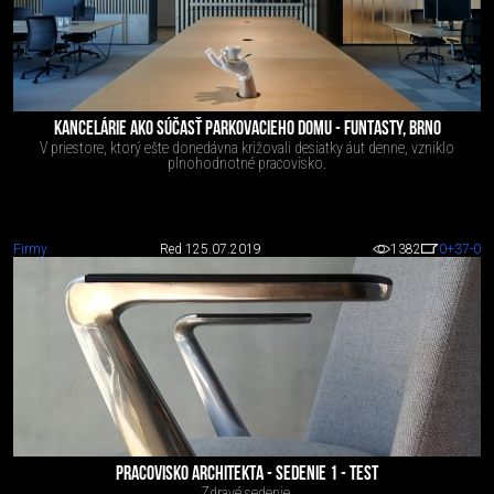
KANCELÁRIE AKO SÚČASŤ PARKOVACIEHO DOMU - FUNTASTY, BRNO
V priestore, ktorý ešte donedávna križovali desiatky áut denne, vzniklo
plnohodnotné pracovisko.
Firmy
Red 1
25.07.2019
1382
0
+37
-0
PRACOVISKO ARCHITEKTA - SEDENIE 1 - TEST
Zdravé sedenie.