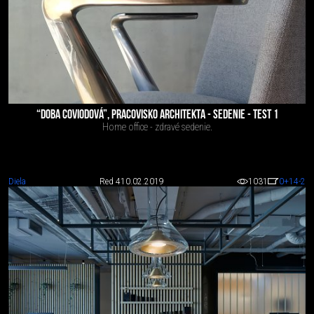
“DOBA COVIODOVÁ”, PRACOVISKO ARCHITEKTA - SEDENIE - TEST 1
Home office - zdravé sedenie.
Diela
Red 4
10.02.2019
1031
0
+14
-2