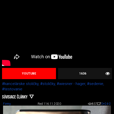
YOUTUBE
1636
#kancelárske stoličky,
#stoličky,
#wiesner - hager,
#sedenie,
#testovanie
SÚVISIACE ČLÁNKY
Firmy
Red 1
16.11.2020
837
0
+24
-2