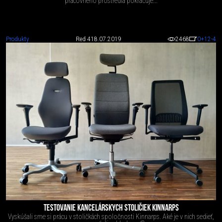
pracovného prostredia pokračuje...
Produkty
Red 4
18.07.2019
2468
0
+12
-4
TESTOVANIE KANCELÁRSKYCH STOLIČIEK KINNARPS
Vyskúšali sme si prácu v stoličkách spoločnosti Kinnarps. Aké je v nich sedieť,