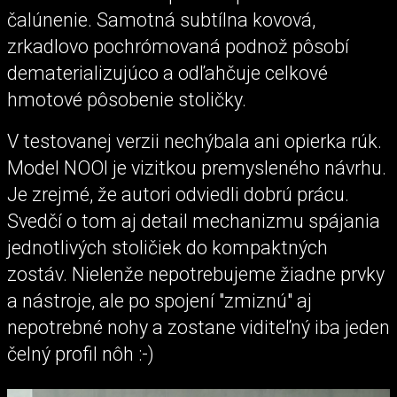
čalúnenie. Samotná subtílna kovová,
zrkadlovo pochrómovaná podnož pôsobí
dematerializujúco a odľahčuje celkové
hmotové pôsobenie stoličky.
V testovanej verzii nechýbala ani opierka rúk.
Model NOOI je vizitkou premysleného návrhu.
Je zrejmé, že autori odviedli dobrú prácu.
Svedčí o tom aj detail mechanizmu spájania
jednotlivých stoličiek do kompaktných
zostáv. Nielenže nepotrebujeme žiadne prvky
a nástroje, ale po spojení "zmiznú" aj
nepotrebné nohy a zostane viditeľný iba jeden
čelný profil nôh :-)