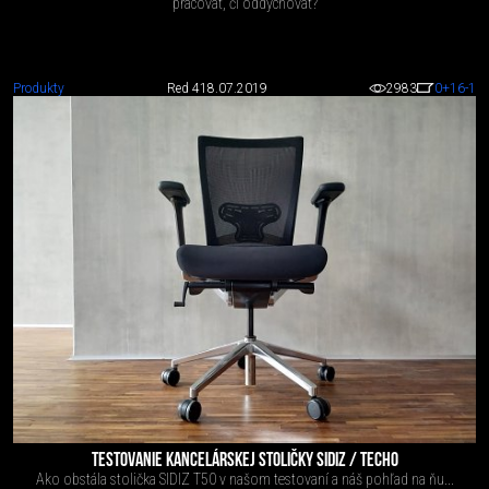
pracovať, či oddychovať?
Produkty
Red 4
18.07.2019
2983
0
+16
-1
TESTOVANIE KANCELÁRSKEJ STOLIČKY SIDIZ / TECHO
Ako obstála stolička SIDIZ T50 v našom testovaní a náš pohľad na ňu...