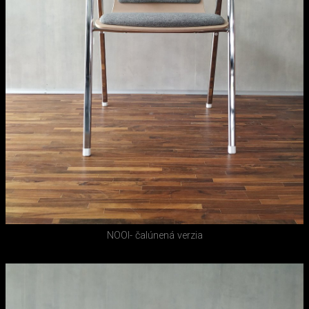
NOOI- čalúnená verzia