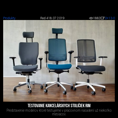
Produkty
Red 4
18.07.2019
1882
0
+13
-0
TESTOVANIE KANCELÁRSKYCH STOLIČIEK RIM
Predstavenie modelov ktoré testujeme v pracovnom nasadení už niekoľko
mesiacov.