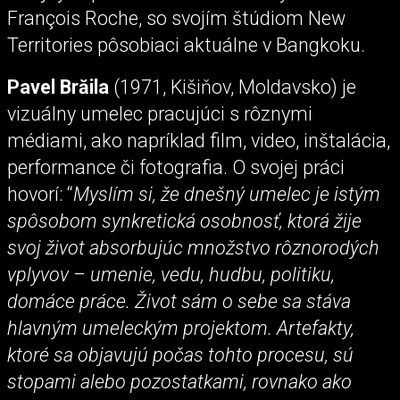
François Roche, so svojím štúdiom New
Territories pôsobiaci aktuálne v Bangkoku.
Pavel Brăila
(1971, Kišiňov, Moldavsko) je
vizuálny umelec pracujúci s rôznymi
médiami, ako napríklad film, video, inštalácia,
performance či fotografia. O svojej práci
hovorí: “
Myslím si, že dnešný umelec je istým
spôsobom synkretická osobnosť, ktorá žije
svoj život absorbujúc množstvo rôznorodých
vplyvov – umenie, vedu, hudbu, politiku,
domáce práce. Život sám o sebe sa stáva
hlavným umeleckým projektom. Artefakty,
ktoré sa objavujú počas tohto procesu, sú
stopami alebo pozostatkami, rovnako ako