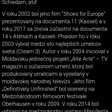
Schiedam, atď.
V roku 2002 bol jeho film “Shoes for Europe”
prezentovaný na documenta 11 (Kassel) a v
roku 2017 sa znova zúčastnil na documenta
14 v Aténach a Kasseli. Phaidon ho v roku
2003 vybral medzi sto najlepších umelcov
sveta (Cream 3). Autor v roku 2004 inicioval v
Moldavsku jedinečný projekt „Alte Arte“ – TV
magazín o súčasnom umení, ktorý bol
produkovaný umelcami a vysielaný v
moldavskej národnej televízii. Jeho film
„Definitively Unfinished“ bol ocenený na
Medzinárodnom filmovom festivale
Oberhausen v roku 2009. V roku 2014 bol
vybraný na medzinárodnú výstavu Manifesta