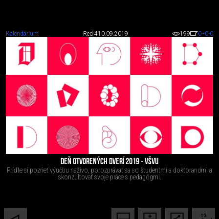
Kalendárium
Red 4
10.09.2019
199
0
+0
-0
DEŇ OTVORENÝCH DVERÍ 2019 - VŠVU
Príďte si pozrieť výučbu naživo, porozprávať sa so študentmi a doktorandmi a
skonzultovať svoje práce s pedagógmi.
10.