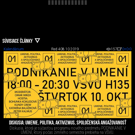
SÚVISIACE ČLÁNKY
Kalendárium
Red 4
08.10.2019
157
0
+0
-0
DISKUSIA: UMENIE, POLITIKA, AKTIVIZMUS, SPOLOČENSKÁ ANGAŽOVANOSŤ
Diskusia, ktorá je súčasťou programu nového predmetu PODNIKANIE V
UMENÍ, ktorý počas zimného semestra prebieha na VŠVU.