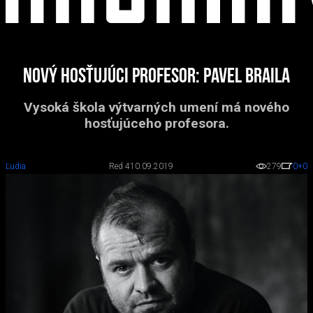
Nový hosťujúci profesor: Pavel Braila
Vysoká škola výtvarných umení má nového
hosťujúceho profesora.
Ľudia
Red 4
10.09.2019
279
0
+0