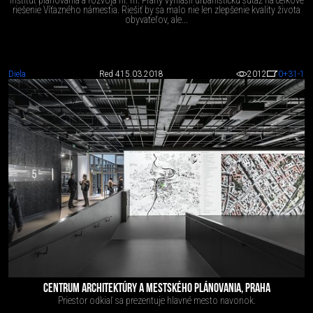
Inštitút plánovania a rozvoja hl. m. Prahy vyhlásil urbanistickú súťaž na celkové
riešenie Víťazného námestia. Riešiť by sa malo nie len zlepšenie kvality života
obyvateľov, ale...
Diela
Red 4
15.03.2018
2012
0
+31
-1
CENTRUM ARCHITEKTÚRY A MESTSKÉHO PLÁNOVANIA, PRAHA
Priestor odkiaľ sa prezentuje hlavné mesto navonok.