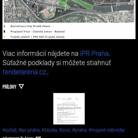
Viac informácií nájdete na
IPR Praha
.
Súťažné podklady si môžete stiahnuť
tenderarena.cz
.
PRÍLOHY
#súťaž,
#ipr praha,
#štúdia,
#zoo,
#praha,
#trojské nábrežie