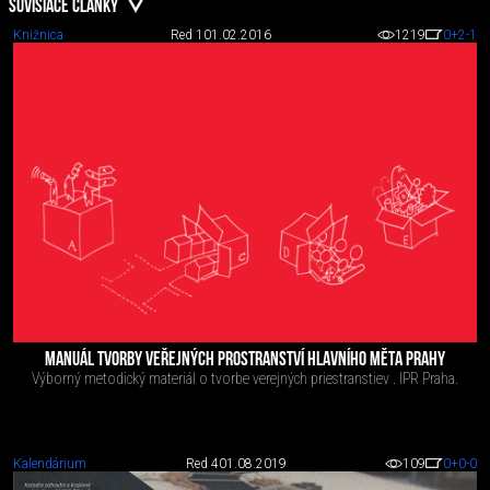
SÚVISIACE ČLÁNKY
Knižnica
Red 1
01.02.2016
1219
0
+2
-1
MANUÁL TVORBY VEŘEJNÝCH PROSTRANSTVÍ HLAVNÍHO MĚTA PRAHY
Výborný metodický materiál o tvorbe verejných priestranstiev . IPR Praha.
Kalendárium
Red 4
01.08.2019
109
0
+0
-0