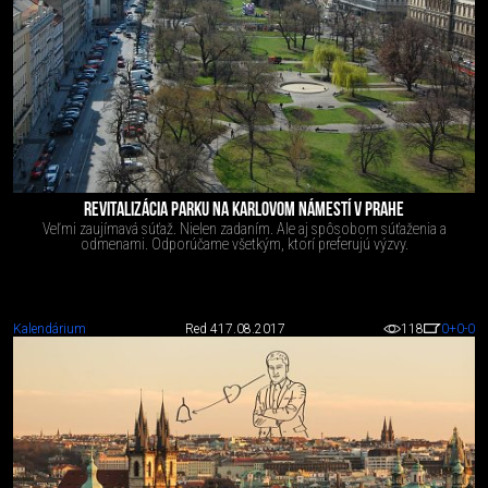
REVITALIZÁCIA PARKU NA KARLOVOM NÁMESTÍ V PRAHE
Veľmi zaujímavá súťaž. Nielen zadaním. Ale aj spôsobom súťaženia a
odmenami. Odporúčame všetkým, ktorí preferujú výzvy.
Kalendárium
Red 4
17.08.2017
118
0
+0
-0