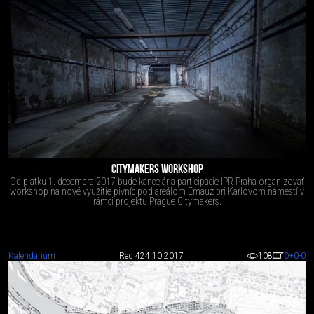
CITYMAKERS WORKSHOP
Od piatku 1. decembra 2017 bude kancelária participácie IPR Praha organizovať
workshop na nové využitie pivníc pod areálom Emauz pri Karlovom námestí v
rámci projektu Prague Citymakers.
Kalendárium
Red 4
24.10.2017
108
0
+0
-0