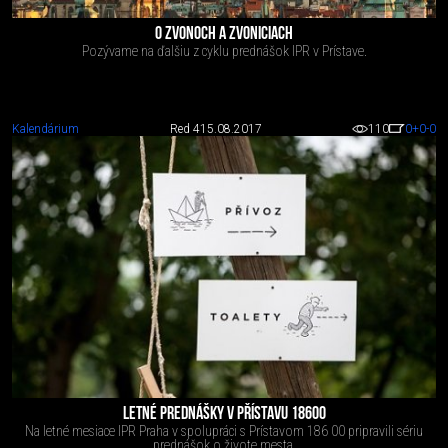
O ZVONOCH A ZVONICIACH
Pozývame na ďalšiu z cyklu prednášok IPR v Prístave.
Kalendárium
Red 4
15.08.2017
110
0
+0
-0
LETNÉ PREDNÁŠKY V PŘÍSTAVU 18600
Na letné mesiace IPR Praha v spolupráci s Prístavom 186 00 pripravili sériu
prednášok o živote mesta.