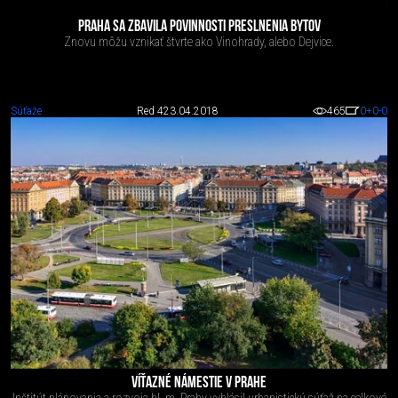
PRAHA SA ZBAVILA POVINNOSTI PRESLNENIA BYTOV
Znovu môžu vznikať štvrte ako Vinohrady, alebo Dejvice.
Súťaže
Red 4
23.04.2018
465
0
+0
-0
VÍŤAZNÉ NÁMESTIE V PRAHE