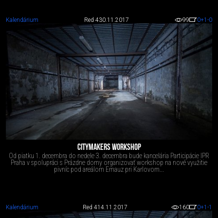
Kalendárium
Red 4
30.11.2017
99
0
+1
-0
CITYMAKERS WORKSHOP
Od piatku 1. decembra do nedele 3. decembra bude kancelária Participácie IPR
Praha v spolupráci s Prázdne domy organizovať workshop na nové využitie
pivníc pod areálom Emauz pri Karlovom...
Kalendárium
Red 4
14.11.2017
160
0
+1
-1