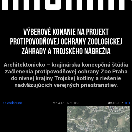
Výberové konanie na projekt
protipovodňovej ochrany zoologickej
záhrady a Trojského nábrežia
Architektonicko – krajinárska koncepčná štúdia
začlenenia protipovodňovej ochrany Zoo Praha
do nivnej krajiny Trojskej kotliny a riešenie
nadväzujúcich verejných priestranstiev.
Kalendárium
Red 4
15.07.2019
189
0
+0