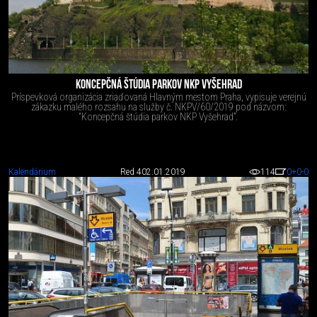
KONCEPČNÁ ŠTÚDIA PARKOV NKP VYŠEHRAD
Príspevková organizácia zriaďovaná Hlavným mestom Praha, vypisuje verejnú
zákazku malého rozsahu na služby č. NKPV/60/2019 pod názvom:
“Koncepčná štúdia parkov NKP Vyšehrad”.
Kalendárium
Red 4
02.01.2019
114
0
+0
-0