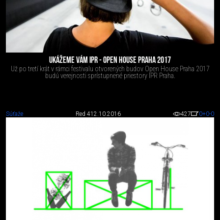
UKÁŽEME VÁM IPR - OPEN HOUSE PRAHA 2017
Už po tretí krát v rámci festivalu otvorených budov Open House Praha 2017
budú verejnosti sprístupnené priestory IPR Praha.
Súťaže
Red 4
12.10.2016
427
0
+0
-0