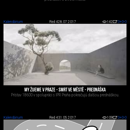
Kalendárium
Red 4
28.07.2017
142
0
+0
-0
MY ŽIJEME V PRAZE - SMRT VE MĚSTĚ - PREDNÁŠKA
Prístav 18600 v spolupráci s IPR Praha pokračujú ďalšou prednáškou.
Kalendárium
Red 4
31.05.2017
109
0
+0
-0