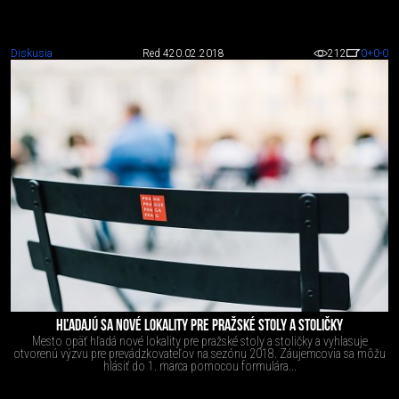
Diskusia
Red 4
20.02.2018
212
0
+0
-0
HĽADAJÚ SA NOVÉ LOKALITY PRE PRAŽSKÉ STOLY A STOLIČKY
Mesto opäť hľadá nové lokality pre pražské stoly a stoličky a vyhlasuje
otvorenú výzvu pre prevádzkovateľov na sezónu 2018. Záujemcovia sa môžu
hlásiť do 1. marca pomocou formulára...