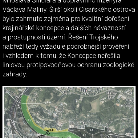
Miloslava Šindlara a dopravního inženýra
Václava Maliny. Širší okolí Císařského ostrova
bylo zahrnuto zejména pro kvalitní dořešení
krajinářské koncepce a dalších návazností
a prostupnosti území. Řešení Trojského
nábřeží tedy vyžaduje podrobnější prověření
i vzhledem k tomu, že Koncepce neřešila
liniovou protipovodňovou ochranu zoologické
zahrady.