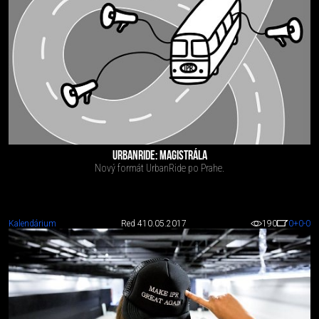
URBANRIDE: MAGISTRÁLA
Nový formát UrbanRide po Prahe.
Kalendárium
Red 4
10.05.2017
190
0
+0
-0