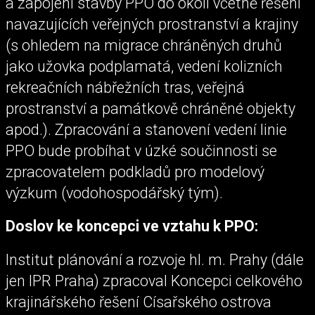
a zapojení stavby PPO do okolí včetně řešení
navazujících veřejných prostranství a krajiny
(s ohledem na migrace chráněných druhů
jako užovka podplamatá, vedení kolizních
rekreačních nábřežních tras, veřejná
prostranství a památkově chráněné objekty
apod.). Zpracování a stanovení vedení linie
PPO bude probíhat v úzké součinnosti se
zpracovatelem podkladů pro modelový
výzkum (vodohospodářský tým).
Doslov ke koncepci ve vztahu k PPO:
Institut plánování a rozvoje hl. m. Prahy (dále
jen IPR Praha) zpracoval Koncepci celkového
krajinářského řešení Císařského ostrova