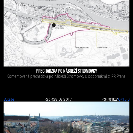
PRECHÁDZKA PO NÁBREŽÍ STROMOVKY
Komentovaná prechádzka po nábreží Stromovky s odborníkmi z IPR Praha.
Súťaže
Red 4
28.08.2017
781
0
+15
-0