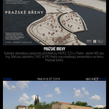
PRAŽSKÉ BREHY
Katedra záhradnej a krajinnej architektúry FAPPZ ČZU v Prahe - ateliér M3 doc.
Ing. Matúša Jebavého, PhD. & IPR Praha usporiadávajú prezentáciu na tému
Pražské brehy.
Súťaže
Red 4
16.07.2019
246
0
+1
-0