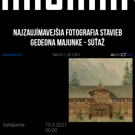
Najzaujímavejšia fotografia stavieb
Gedeona Majunke - súťaž
Kalendárium
Red 4
11.05.2021
440
0
+0
Vyhlásenie
10.5.2021
00:00