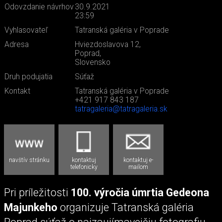
Odovzdanie návrhov
30.9.2021
23:59
Vyhlasovateľ
Tatranská galéria v Poprade
Adresa
Hviezdoslavova 12,
Poprad,
Slovensko
Druh podujatia
Súťaž
Kontakt
Tatranská galéria v Poprade
+421 917 843 187
tatragaleria@tatragaleria.sk
navštív stránku
kontaktuj
kontaktuj e-
telefonicky
mailom
Pri príležitosti
100. výročia úmrtia Gedeona
Majunkeho
organizuje Tatranská galéria