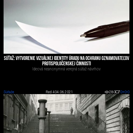
SÚŤAŽ: VYTVORENIE VIZUÁLNEJ IDENTITY ÚRADU NA OCHRANU OZNAMOVATEĽOV
PROTISPOLOČENSKEJ ČINNOSTI
Ideová neanonymná verejná súťaž návrhov
Súťaže
Red 4
04.06.2021
280
0
+0
-0