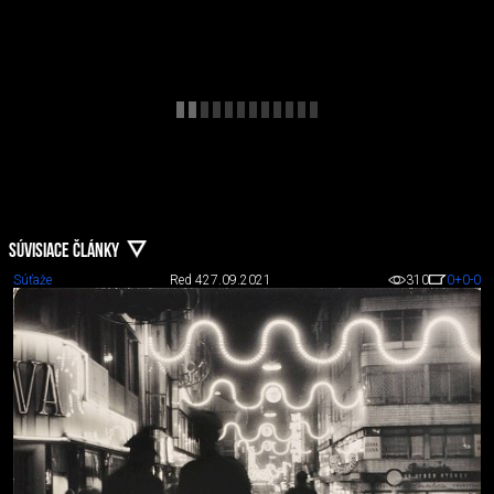
SÚVISIACE ČLÁNKY
Súťaže
Red 4
27.09.2021
310
0
+0
-0