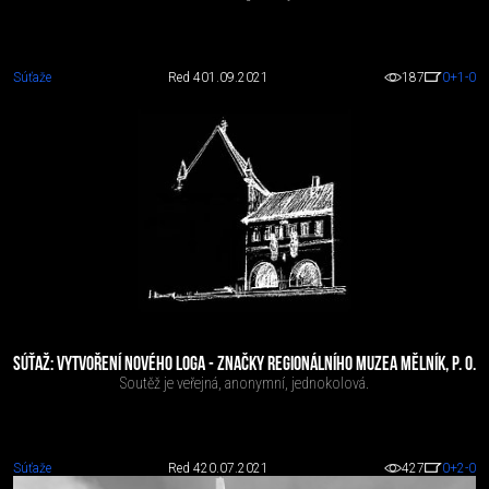
Súťaže
Red 4
01.09.2021
187
0
+1
-0
SÚŤAŽ: VYTVOŘENÍ NOVÉHO LOGA - ZNAČKY REGIONÁLNÍHO MUZEA MĚLNÍK, P. O.
Soutěž je veřejná, anonymní, jednokolová.
Súťaže
Red 4
20.07.2021
427
0
+2
-0