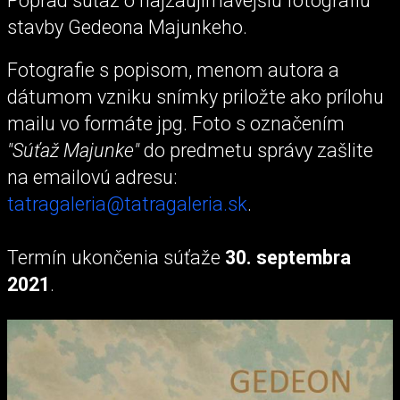
Poprad súťaž o najzaujímavejšiu fotografiu
stavby Gedeona Majunkeho.
Fotografie s popisom, menom autora a
dátumom vzniku snímky priložte ako prílohu
mailu vo formáte jpg. Foto s označením
"Súťaž Majunke"
do predmetu správy zašlite
na emailovú adresu:
tatragaleria@tatragaleria.sk
.
Termín ukončenia súťaže
30. septembra
2021
.