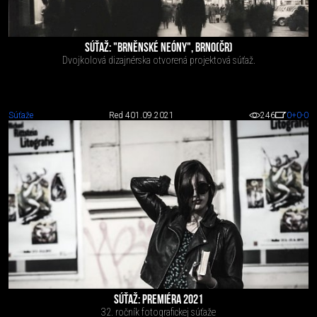
SÚŤAŽ: "BRNĚNSKÉ NEÓNY", BRNO(ČR)
Dvojkolová dizajnérska otvorená projektová súťaž.
Súťaže
Red 4
01.09.2021
246
0
+0
-0
SÚŤAŽ: PREMIÉRA 2021
32. ročník fotografickej súťaže