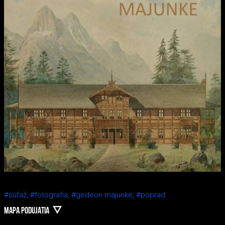
#súťaž,
#fotografia,
#gedeon majunke,
#poprad
MAPA PODUJATIA