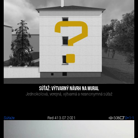
SÚŤAŽ: VÝTVARNÝ NÁVRH NA MURAL
Jednokolová, verejná, výtvarná a neanonymná súťaž
Súťaže
Red 4
13.07.2021
308
0
+1
-1