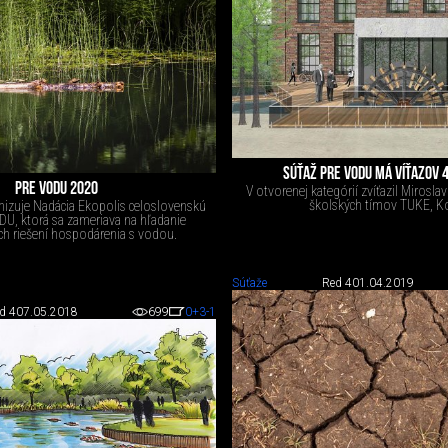
SÚŤAŽ PRE VODU MÁ VÍŤAZOV 4
PRE VODU 2020
V otvorenej kategórií zvíťazil Miroslav 
školských tímov TUKE, Ko
anizuje Nadácia Ekopolis celoslovenskú
U, ktorá sa zameriava na hľadanie
ych riešení hospodárenia s vodou.
Súťaže
Red 4
01.04.2019
d 4
07.05.2018
699
0
+3
-1