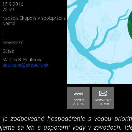
15.9.2016
23:59
Nadácia Ekopolis v spolupráci s
Nestlé
,
,
Slovensko
Súťaž
Martina B. Paulíková
paulikova@ekopolis.sk
navštív
kontaktuj e-
stránku
mailom
é je zodpovedné hospodárenie s vodou priori
jeme sa len s úsporami vody v závodoch. Id