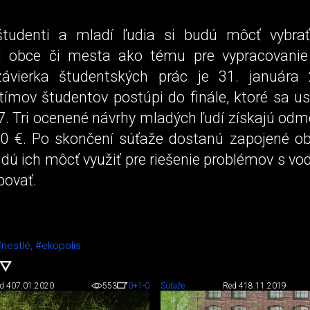
študenti a mladí ľudia si budú môcť vybra
d obce či mesta ako tému pre vypracovanie
závierka študentských prác je 31. januára 
tímov študentov postúpi do finále, ktoré sa us
. Tri ocenené návrhy mladých ľudí získajú odm
0 €. Po skončení súťaže dostanú zapojené o
dú ich môcť využiť pre riešenie problémov s vo
bovať.
#nestlé,
#ekopolis
d 4
07.01.2020
553
0
+1
-0
Súťaže
Red 4
18.11.2019