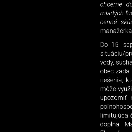
chceme do 
mladých ľud
cenné skús
manažérka 
Do 15. se
situáciu/p
vody, sucha
obec zadá 
riešenia, 
môže využiť
upozorniť
poľnohospo
limitujúca 
dopĺňa Ma