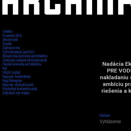
Všetko
Overené SKA
Slovenské
České
Zahraničné
Vyhodnotené (archív)
Slovenská komora architektov
Úrad pre verejné obstarávanie
Nadácia Ek
Česká komora architektov
Iné
PRE VODU
Vložiť súťaž
nakladaniu 
Najviac hodnotené
Najčítanejšie
ambíciu pre
Najviac diskutované
Posledné komentované
riešenia a 
Zobraziť na mape
Súťaže
Vyhlásenie