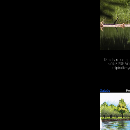
Už piaty rok org
súťaž PRE VOD
inšpiratívn
Súťaže
Re