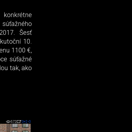
ť konkrétne
 súťažného
2017. Šesť
kutoční 10.
enu 1100 €,
bce súťažné
dou tak, ako
572
0
+2
-0