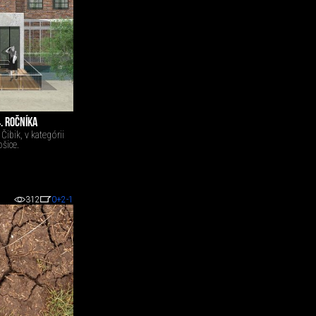
. ROČNÍKA
Čibik, v kategórii
šice.
312
0
+2
-1