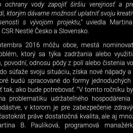
ochrany vody zapojiť širšiu verejnosť a p
í, ktorým dávame možnosť uplatniť svoju kreativ
enosti s vývojom projektu,"
uviedla Martina
CSR Nestlé Česko a Slovensko.
ptembra 2016 môžu obce, mestá nominovať
roblém, ktorý sa týka zadržania alebo využit
, povodní, odnosu pôdy z polí alebo čistenia v
do súťaže svoju situáciu, získa nové nápady a
ktoré budú spracované do formy jednoduchých š
 tak, ako bude potrebovať. “V tomto ročníku b
 na problematiku udržateľného hospodárenia
dástve, v ktorom je pre zabezpečenie zdravý
častokrát práve dostatočná kvalita, ale aj mno
rtina B. Paulíková, programová manažér