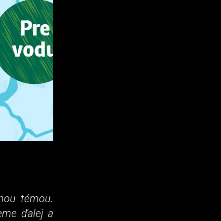
tnou témou.
eme ďalej a