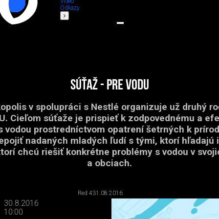
Video
Odkazy
Súťaž - Pre vodu
opolis v spolupráci s Nestlé organizuje už druhý ro
. Cieľom súťaže je prispieť k zodpovednému a ef
s vodou prostredníctvom opatrení šetrných k príro
pojiť nadaných mladých ľudí s tými, ktorí hľadajú 
ktorí chcú riešiť konkrétne problémy s vodou v svo
a obciach.
Red 4
31.08.2016
30.8.2016
10:00