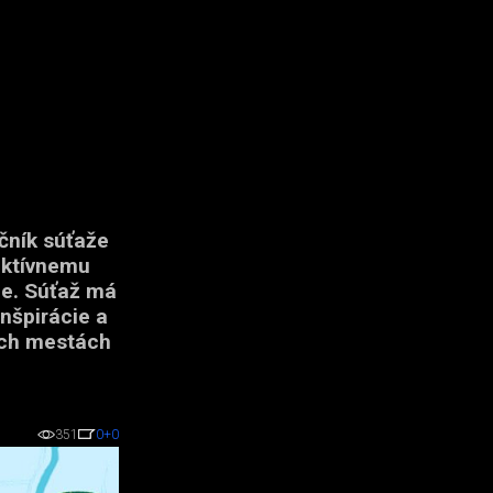
čník súťaže
ektívnemu
de. Súťaž má
inšpirácie a
jich mestách
351
0
+0