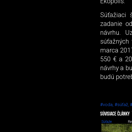
Ekopolis.
Súťažiaci 
zadanie o
návrhu. U
súťažných 
marca 2017
550 € a 20
návrhy a bu
budú potre
#voda,
#súťaž,
SÚVISIACE ČLÁNKY
Súťaže
Re