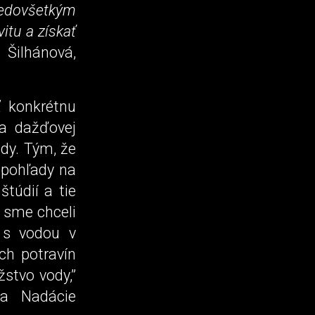
redovšetkým
itu a získať
 Šilhánová,
 konkrétnu
ia dažďovej
ody. Tým, že
 pohľady na
túdií a tie
y sme chceli
 s vodou v
ch potravín
žstvo vody,”
ka Nadácie