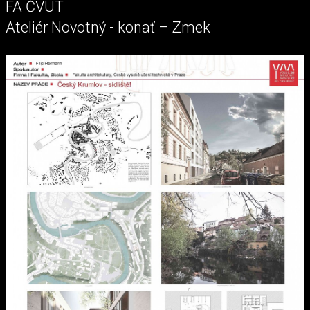
FA ČVUT
Ateliér Novotný - konať – Zmek