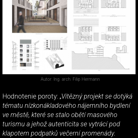
Autor: Ing. arch. Filip Hermann
Hodnotenie poroty: „
Vítězný projekt se dotýká
tématu nízkonákladového nájemního bydlení
ve městě, které se stalo obětí masového
turismu a jehož autenticita se vytrácí pod
klapotem podpatků večerní promenády.