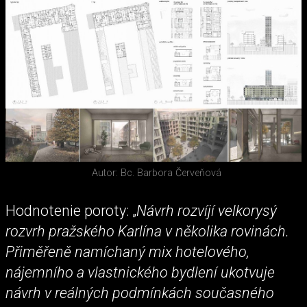
Autor: Bc. Barbora Červeňová
Hodnotenie poroty: „
Návrh rozvíjí velkorysý
rozvrh pražského Karlína v několika rovinách.
Přiměřeně namíchaný mix hotelového,
nájemního a vlastnického bydlení ukotvuje
návrh v reálných podmínkách současného