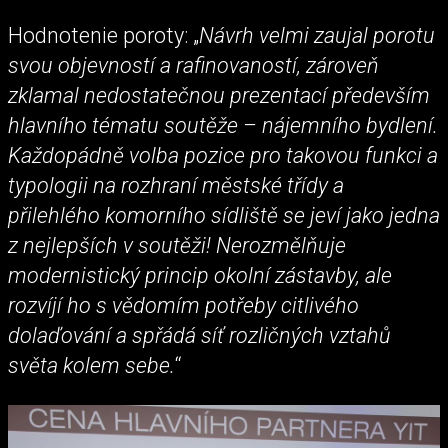
Hodnotenie poroty: „
Návrh velmi zaujal porotu
svou objevností a rafinovaností, zároveň
zklamal nedostatečnou prezentací především
hlavního tématu soutěže – nájemního bydlení.
Každopádně volba pozice pro takovou funkci a
typologii na rozhraní městské třídy a
přilehlého komorního sídliště se jeví jako jedna
z nejlepších v soutěži! Nerozmělňuje
modernistický princip okolní zástavby, ale
rozvíjí ho s vědomím potřeby citlivého
dolaďování a spřádá síť rozličných vztahů
světa kolem sebe.
“