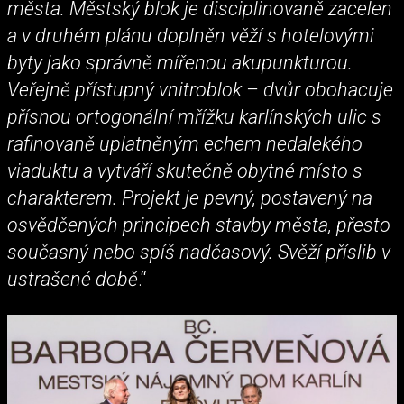
města. Městský blok je disciplinovaně zacelen
a v druhém plánu doplněn věží s hotelovými
byty jako správně mířenou akupunkturou.
Veřejně přístupný vnitroblok – dvůr obohacuje
přísnou ortogonální mřížku karlínských ulic s
rafinovaně uplatněným echem nedalekého
viaduktu a vytváří skutečně obytné místo s
charakterem. Projekt je pevný, postavený na
osvědčených principech stavby města, přesto
současný nebo spíš nadčasový. Svěží příslib v
ustrašené době
.“