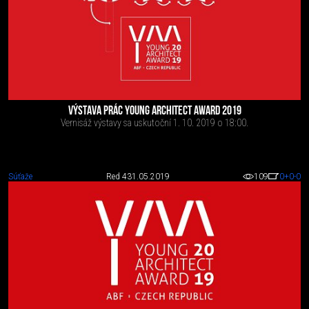
VÝSTAVA PRÁC YOUNG ARCHITECT AWARD 2019
Vernisáž výstavy sa uskutoční 1. 10. 2019 o 18:00.
Súťaže
Red 4
31.05.2019
109
0
+0
-0