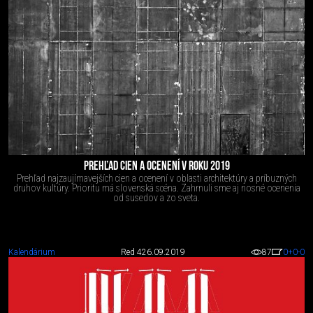
PREHĽAD CIEN A OCENENÍ V ROKU 2019
Prehľad najzaujímavejších cien a ocenení v oblasti architektúry a príbuzných
druhov kultúry. Prioritu má slovenská scéna. Zahrnuli sme aj nosné ocenenia
od susedov a zo sveta.
Kalendárium
Red 4
26.09.2019
87
0
+0
-0