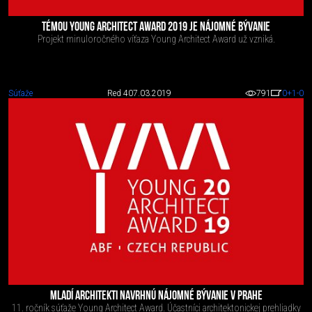
TÉMOU YOUNG ARCHITECT AWARD 2019 JE NÁJOMNÉ BÝVANIE
Projekt minuloročného víťaza Young Architect Award už vzniká.
Súťaže
Red 4
07.03.2019
791
0
+1
-0
MLADÍ ARCHITEKTI NAVRHNÚ NÁJOMNÉ BÝVANIE V PRAHE
11. ročník súťaže Young Architect Award. Účastníci architektonickej prehliadky