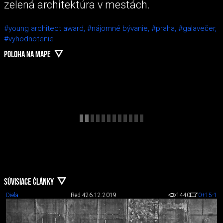
zelená architektúra v mestách.
#young architect award,
#nájomné bývanie,
#praha,
#galavečer,
#vyhodnotenie
POLOHA NA MAPE
SÚVISIACE ČLÁNKY
Diela
Red 4
26.12.2019
1440
0
+15
-1