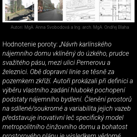
Autori: MgA. Anna Svobodová a Ing. arch. MgA. Ondřej Blaha
Hodnotenie poroty: „
Návrh karlínského
nájemního domu vklíněný do úzkého, prudce
svažitého pásu, mezi ulici Pernerovu a
železnici. Obě dopravní linie se těsně za
pozemkem zkříží. Autoři prokázali při definici a
výběru vlastního zadání hluboké pochopení
podstaty nájemního bydlení. Členění prostorů
na sdílené/soukromé a variabilita jejich vazeb
představuje inovativní leč specifický model
metropolitního činžovního domu a bohatost
prostorového plánu je výsledkem vědomé