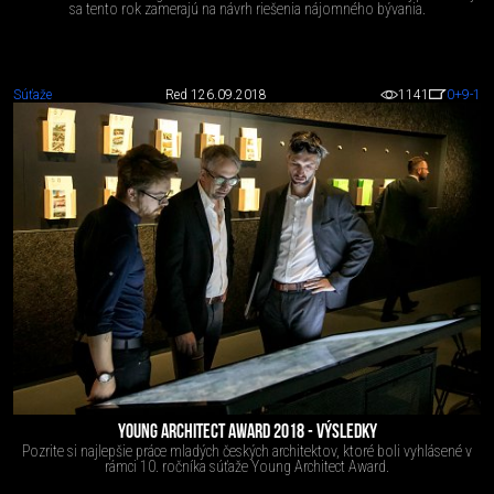
sa tento rok zamerajú na návrh riešenia nájomného bývania.
Súťaže
Red 1
26.09.2018
1141
0
+9
-1
YOUNG ARCHITECT AWARD 2018 - VÝSLEDKY
Pozrite si najlepšie práce mladých českých architektov, ktoré boli vyhlásené v
rámci 10. ročníka súťaže Young Architect Award.