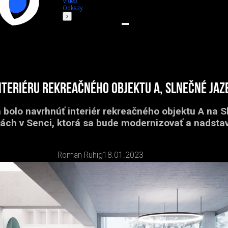
Video
Odkazy
nteriéru rekreačného objektu A, Slnečné jaz
bolo navrhnúť interiér rekreačného objektu A na 
rách v Senci, ktorá sa bude modernizovať a nadstav
Roman Ruhig
18.01.2023