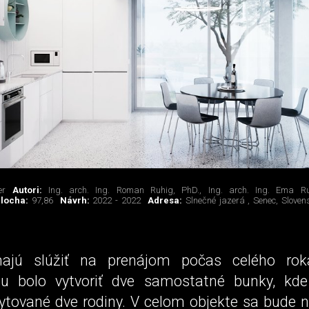
er
Autori:
Ing. arch. Ing. Roman Ruhig, PhD., Ing. arch. Ing. Ema Ru
plocha:
97,86
Návrh:
2022 - 2022
Adresa:
Slnečné jazerá , Senec, Sloven
 majú slúžiť na prenájom počas celého rok
ou bolo vytvoriť dve samostatné bunky, kd
ytované dve rodiny. V celom objekte sa bude 