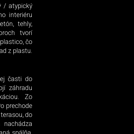
 / atypický
o interiéru
tón, tehly,
oroch tvorí
plastico, čo
ad z plastu.
ej časti do
ojí záhradu
káciou. Zo
Po prechode
 terasou, do
m nachádza
aná spálňa,