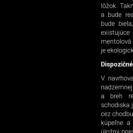
lôžok. Tak
a bude rea
bude biela
existujúce
mentolová f
je ekologic
Dispozičné
V navrhova
nadzemnej 
a breh re
schodiska 
cez chodbu 
kúpeľne a
úložný pri