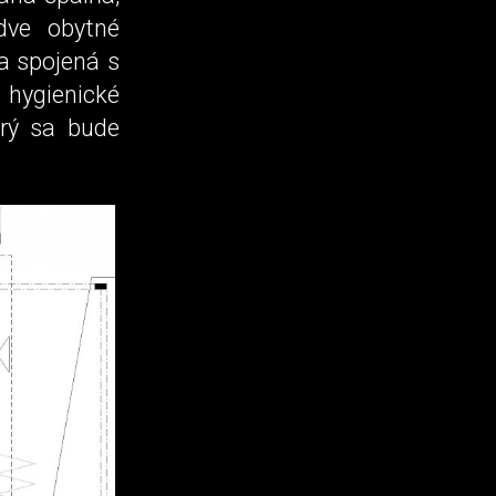
dve obytné
a spojená s
hygienické
rý sa bude