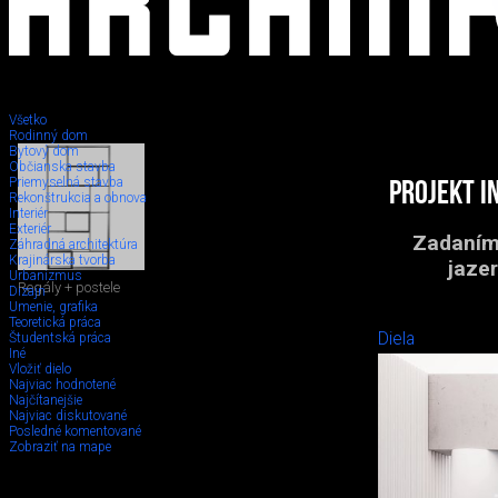
Všetko
Rodinný dom
Bytový dom
Občianska stavba
Priemyselná stavba
Projekt i
Rekonštrukcia a obnova
Interiér
Exteriér
Zadaním 
Záhradná architektúra
Krajinárska tvorba
jaze
Urbanizmus
Regály + postele
Dizajn
Umenie, grafika
Teoretická práca
Diela
Študentská práca
Iné
Vložiť dielo
Najviac hodnotené
Najčítanejšie
Najviac diskutované
Posledné komentované
Zobraziť na mape