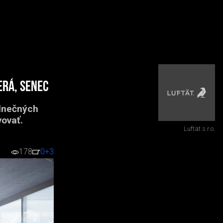
erá, Senec
Slnečných
ovať.
Luftät s.r.o.
178
0
+3