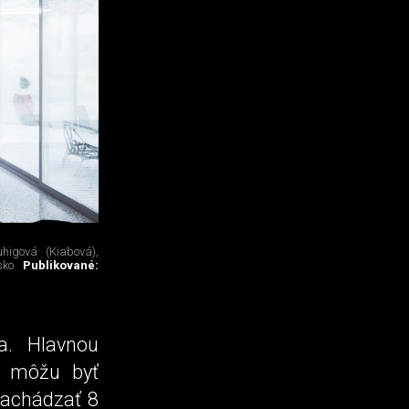
higová (Kiabová),
sko
Publikované:
a. Hlavnou
e môžu byť
nachádzať 8