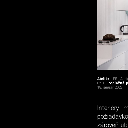
Ateliér:
ER Ateli
PhD.
Podlažná 
18. január 2023
Interiéry
požiadavk
zároveň ub