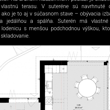
vlastnú terasu. V suteréne sú navrhnuté 
, ako je to aj v súčasnom stave – obývacia izb
a jedálňou a spálňa. Suterén má vlastné 
 lodenicu s menšou podchodnou výškou, kto
 skladovanie.