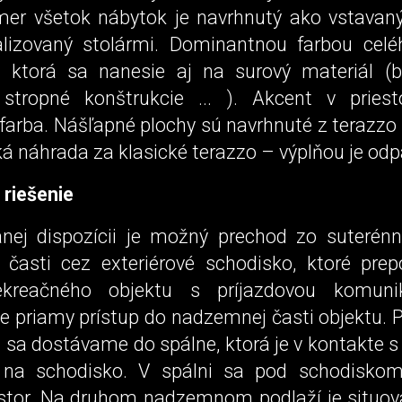
mer všetok nábytok je navrhnutý ako vstavaný
lizovaný stolármi. Dominantnou farbou celéh
, ktorá sa nanesie aj na surový materiál (be
 stropné konštrukcie ... ). Akcent v priest
arba. Nášľapné plochy sú navrhnuté z terazzo 
ká náhrada za klasické terazzo – výplňou je odp
 riešenie
nej dispozícii je možný prechod zo suterénn
časti cez exteriérové schodisko, ktoré prep
kreačného objektu s príjazdovou komuni
je priamy prístup do nadzemnej časti objektu. 
sa dostávame do spálne, ktorá je v kontakte s
 na schodisko. V spálni sa pod schodisko
estor. Na druhom nadzemnom podlaží je situov