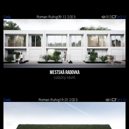
Diela
Roman Ruhig
09.12.2023
312
0
+2
-0
MESTSKÁ RADOVKA
súťažný návrh
Diela
Roman Ruhig
19.01.2023
1
0
+1
-0