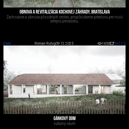
OBNOVA A REVITALIZÁCIA KOCHOVEJ ZÁHRADY, BRATISLAVA
Zachovanie a obnova pôvodných vrstiev, prispôsobenie priestoru pre novú
verejnú prevádzku.
Diela
Roman Ruhig
09.12.2023
1630
0
+11
-3
GÁNKOVÝ DOM
súťažný návrh