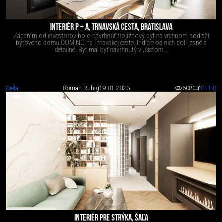
INTERIÉR P + A, TRNAVSKÁ CESTA, BRATISLAVA
Zadaním od investorov bolo navrhnúť trojizbový byt na vrchnom podlaží
bytového domu DOMINO na Trnavskej ceste. Indície od nich boli jasné a
detailné. Byt mal byť navrhnutý v „čistom...
Diela
Roman Ruhig
19.01.2023
608
0
+1
-0
INTERIÉR PRE STRÝKA, ŠAĽA