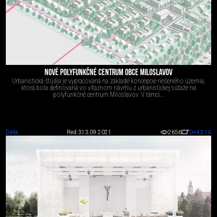
NOVÉ POLYFUNKČNÉ CENTRUM OBCE MILOSLAVOV
Urbanistická štúdia je vypracovaná na základe koncepcie riešeného územia,
ktorá bola definovaná vo víťaznom návrhu z urbanistickej súťaže na
polyfunkčné centrum Miloslavov. V rámci...
Diela
Red 3
13.09.2021
2656
0
+43
-14