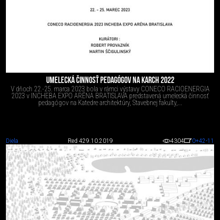
UMELECKÁ ČINNOSŤ PEDAGÓGOV NA KARCH 2022
V dňoch 22.-25. marca 2023 bola v rámci výstavy CONECO RACIOENERGIA
2023 v INCHEBA EXPO ARÉNA BRATISLAVA predstavená umelecká činnosť
pedagógov na Katedre architektúry, Stavebnej fakulty,...
Diela
Red 4
29.10.2019
4304
0
+42
-11