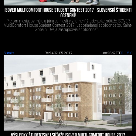
ISOVER MULTICOMFORT HOUSE STUDENT CONTEST 2017 - SLOVENSKÍ ŠTUDENTI
OCENENÍ!
Prelom mesiacov mája a júna sa niesli v znamení študentskej súťaže ISOVER
MultiComfort House Student Contest 2017, usporiadanej spoločnosťou Saint-
Gobain. Dvaja zástupcovia spoločnosti...
Súťaže
Red 4
02.05.2017
2862
0
+15
-0
VÝSLEDKY ŠTUDENTSKEJ SÚŤAŽE ISOVER MULTI-COMFORT HOUSE 2017