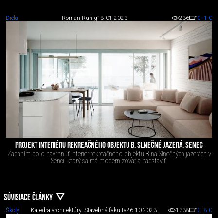
Diela
Roman Ruhig
18.01.2023
236
0
+1
-0
PROJEKT INTERIÉRU REKREAČNÉHO OBJEKTU B, SLNEČNÉ JAZERÁ, SENEC
Zadaním bolo navrhnúť interiér rekreačného objektu B na Slnečných jazerách v
Senci, ktorý sa má modernizovať a nadstaviť.
SÚVISIACE ČLÁNKY
Školy
Katedra architektúry, Stavebná fakulta
26.10.2023
1338
0
+8
-0