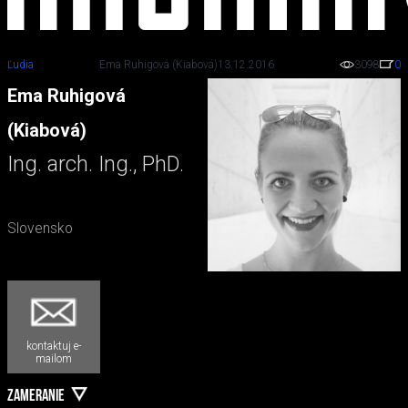
Ľudia
Ema Ruhigová (Kiabová)
13.12.2016
3098
0
Ema Ruhigová
(Kiabová)
Ing. arch. Ing., PhD.
Slovensko
kontaktuj e-
mailom
ZAMERANIE