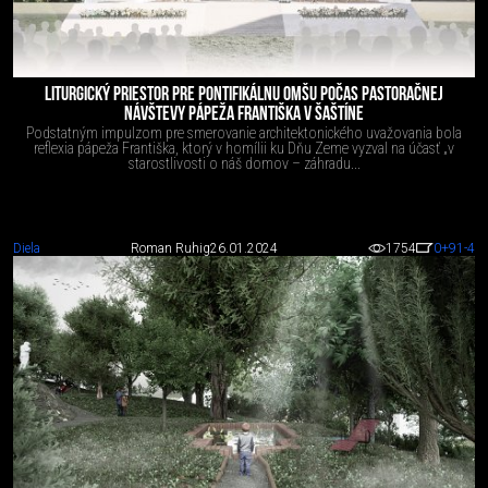
LITURGICKÝ PRIESTOR PRE PONTIFIKÁLNU OMŠU POČAS PASTORAČNEJ
NÁVŠTEVY PÁPEŽA FRANTIŠKA V ŠAŠTÍNE
Podstatným impulzom pre smerovanie architektonického uvažovania bola
reflexia pápeža Františka, ktorý v homílii ku Dňu Zeme vyzval na účasť „v
starostlivosti o náš domov – záhradu...
Diela
Roman Ruhig
26.01.2024
1754
0
+91
-4