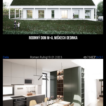
RODINNÝ DOM M+A, MIŠKECH DEDINKA
Diela
Roman Ruhig
19.01.2023
766
0
+3
-1