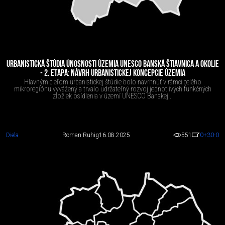
URBANISTICKÁ ŠTÚDIA ÚNOSNOSTI ÚZEMIA UNESCO BANSKÁ ŠTIAVNICA A OKOLIE
- 2. ETAPA: NÁVRH URBANISTICKEJ KONCEPCIE ÚZEMIA
Hlavným cieľom urbanistickej štúdie bolo navrhnúť v rámci celého
mikroregiónu vyvážený a trvalo udržateľný rozvoj jednotlivých funkčných
zložiek osídlenia v území UNESCO Banskej...
Diela
Roman Ruhig
16.08.2025
551
0
+30
-0