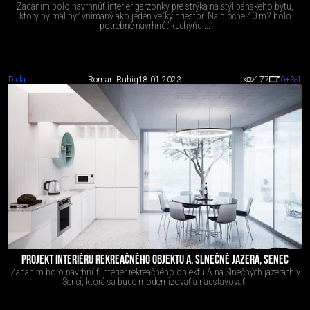
Zadaním bolo navrhnúť interiér garzonky pre strýka na štýl pánskeho bytu,
ktorý by mal byť vnímaný ako jeden veľký priestor. Na ploche 40 m2 bolo
potrebné navrhnúť kuchyňu,...
Diela
Roman Ruhig
18.01.2023
177
0
+3
-1
PROJEKT INTERIÉRU REKREAČNÉHO OBJEKTU A, SLNEČNÉ JAZERÁ, SENEC
Zadaním bolo navrhnúť interiér rekreačného objektu A na Slnečných jazerách v
Senci, ktorá sa bude modernizovať a nadstavovať.