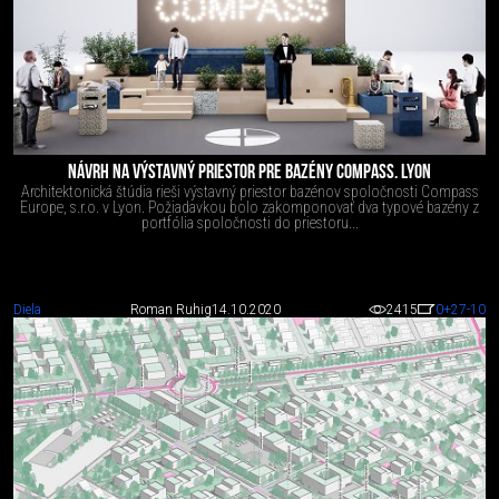
NÁVRH NA VÝSTAVNÝ PRIESTOR PRE BAZÉNY COMPASS. LYON
Architektonická štúdia rieši výstavný priestor bazénov spoločnosti Compass
Europe, s.r.o. v Lyon. Požiadavkou bolo zakomponovať dva typové bazény z
portfólia spoločnosti do priestoru...
Diela
Roman Ruhig
14.10.2020
2415
0
+27
-10