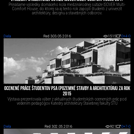
Prinášame výsledky domáceho kola medzinárodnej súťaže ISOVER Multi-
Comfort House, do ktorej sa aj tento rok zapojili študenti z univerzít
architektúry, designu a stavebných odborov.
Diela
Red 3
03.05.2016
1515
0
+4
-0
OCENENÉ PRÁCE ŠTUDENTOV PSA (POZEMNÉ STAVBY A ARCHITEKTÚRA) ZA ROK
2015
Výstava prezentovala výber z aktuálnych študentských ocenených prác pod
vedením pedagógov Katedry architektúry Stavebnej fakulty STU
Diela
Red 3
02.05.2016
921
0
+7
-0