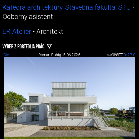
Katedra architektúry, Stavebná fakulta, STU
-
Odborný asistent
ER Atelier
- Architekt
VÝBER Z PORTFÓLIA PRÁC
Diela
Roman Ruhig
15.06.2026
988
0
+27
-0