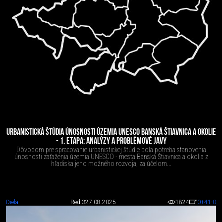
URBANISTICKÁ ŠTÚDIA ÚNOSNOSTI ÚZEMIA UNESCO BANSKÁ ŠTIAVNICA A OKOLIE
- 1. ETAPA: ANALÝZY A PROBLÉMOVÉ JAVY
Dôvodom pre spracovanie urbanistickej štúdie bola potreba stanovenia
únosnosti zaťaženia územia UNESCO - mesta Banská Štiavnica a okolia z
hľadiska jeho možného rozvoja, za účelom...
Diela
Red 3
27.08.2025
1824
0
+41
-0