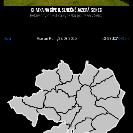
CHATKA NA CÍPE B, SLNEČNÉ JAZERÁ, SENEC
Rekreačný objekt na výbežku pobrežia v Senci.
Diela
Roman Ruhig
23.08.2025
530
0
+25
-0