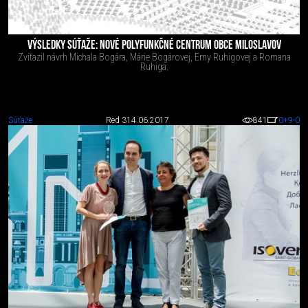
VÝSLEDKY SÚŤAŽE: NOVÉ POLYFUNKČNÉ CENTRUM OBCE MILOSLAVOV
Zvíťazil návrh Michala Bogára, Márie Bogárovej, Emy Ruhigovej a Romana
Ruhiga.
Súťaže
Red 3
14.06.2017
841
0
+9
-0