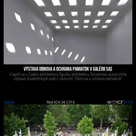
VÝSTAVA OBNOVA A OCHRANA PAMIATOK V GALÉRII SAS
V apríli sa v Galérii architektúry Spolku architektov Slovenska uskutočnila
výstava študentských prác s názvom "Obnova a ochrana pamiatok"
Súťaže
Red 4
26.04.2016
729
0
+7
-0