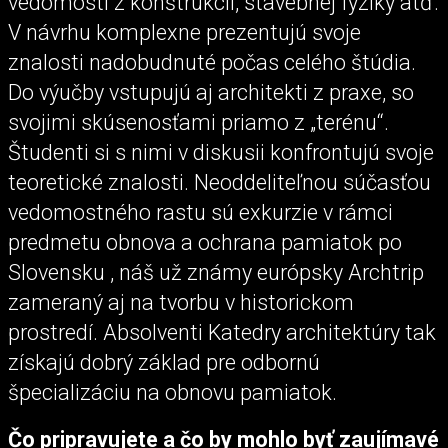
vedomosti z konštrukcií, stavebnej fyziky atď.
V návrhu komplexne prezentujú svoje
znalosti nadobudnuté počas celého štúdia.
Do výučby vstupujú aj architekti z praxe, so
svojimi skúsenosťami priamo z „terénu“.
Študenti si s nimi v diskusii konfrontujú svoje
teoretické znalosti. Neoddeliteľnou súčasťou
vedomostného rastu sú exkurzie v rámci
predmetu obnova a ochrana pamiatok po
Slovensku , náš už známy európsky Archtrip
zameraný aj na tvorbu v historickom
prostredí. Absolventi Katedry architektúry tak
získajú dobrý základ pre odbornú
špecializáciu na obnovu pamiatok.
Čo pripravujete a čo by mohlo byť zaujímavé