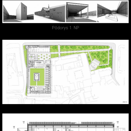
Pôdorys 1. NP