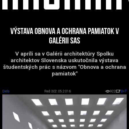
Výstava Obnova a ochrana pamiatok v
Galérii SAS
V apríli sa v Galérii architektúry Spolku
architektov Slovenska uskutočnila výstava
študentských prác s názvom "Obnova a ochrana
pamiatok"
Diela
Red 3
02.05.2016
922
0
+7