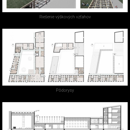
Riešenie výškových vzťahov
Pôdorysy