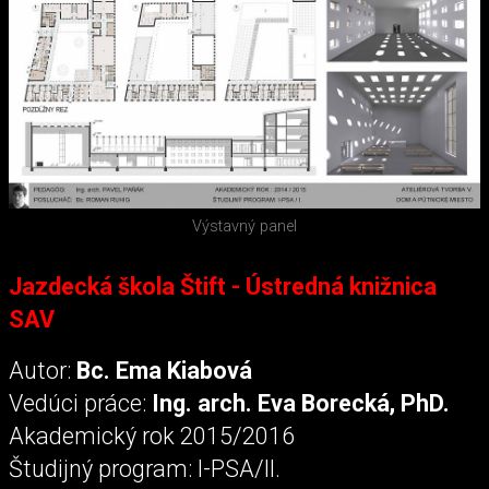
Výstavný panel
Jazdecká škola Štift - Ústredná knižnica
SAV
Autor:
Bc. Ema Kiabová
Vedúci práce:
Ing. arch. Eva Borecká, PhD.
Akademický rok 2015/2016
Študijný program: I-PSA/II.