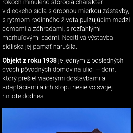
rokoch minulého storočia charakter
vidieckeho sídla s drobnou mierkou zástavby,
s rytmom rodinného života pulzujúcim medzi
domami a záhradami, s rozľahlými
marhuľovými sadmi. Necitlivá výstavba
sídliska jej pamäť narušila.
Objekt z roku 1938
je jedným z posledných
dvoch pôvodných domov na ulici — dom,
ktorý prešiel viacerými dostavbami a
adaptáciami a ich stopu nesie vo svojej
hmote dodnes.