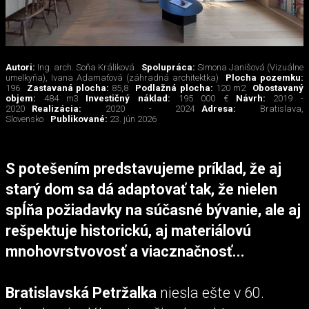
Autori:
Ing. arch. Soňa Králiková
Spolupráca:
Simona Janišová (Vizuálne
umelkyňa), Ivana Adamaťová (záhradná architektka)
Plocha pozemku:
196
Zastavaná plocha:
85,8
Podlažná plocha:
120 m2
Obostavaný
objem:
484 m3
Investičný náklad:
195 000 €
Návrh:
2019 -
2020
Realizácia:
2020 - 2024
Adresa:
Bratislava,
Slovensko
Publikované:
23. jún 2026
S potešením predstavujeme príklad, že aj
starý dom sa dá adaptovať tak, že nielen
spĺňa požiadavky na súčasné bývanie, ale aj
rešpektuje historickú, aj materiálovú
mnohovrstvovosť a viacznačnosť...
Bratislavská Petržalka
niesla ešte v 60.