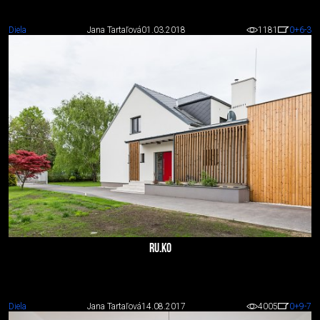
Diela
Jana Tartaľová
01.03.2018
1181
0
+6
-3
RU.KO
Diela
Jana Tartaľová
14.08.2017
4005
0
+9
-7