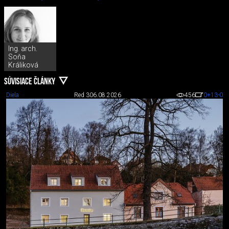
Ing. arch.
Soňa
Králiková
SÚVISIACE ČLÁNKY
Diela
Red 3
06.08.2026
456
0
+13
-0