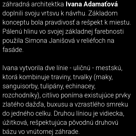
záhradná architektka
Ivana Adamaťová
doplnili svoju vrtsvu k návrhu. Základom
konceptu bola pravdivosť a rešpekt k miestu.
Pálenú hlinu vo svojej základnej farebnosti
použila Simona Janišová v reliéfoch na
fasáde.
Ivana vytvorila dve línie - uličnú - mestskú,
ktorá kombinuje traviny, trvalky (maky,
sanguisorby, tulipány, echinacey,
rozchodníky), citlivo poníma existujúce prvky
zlatého dažďa, buxusu a vzrastlého smreku
do jedného celku. Druhou líniou je vidiecka,
úžitková, rešpektujúca pôvodnú druhovú
bázu vo vnútornej záhrade.