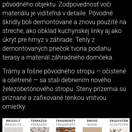
pôvodného objektu. Zodpovednosť voči
materiálu je viditeľná v detaile. Pôvodné
škridly boli demontované a znovu použité na
streche, ako obklad kuchynskej linky aj ako
úkryt pre hmyz v záhrade. Tehly z
demontovaných priečok tvoria podlahu
terasy a materiál záhradného domčeka.
Trámy a fošne pôvodného stropu — očistené
a ošetrené — sa stali debnením nového
železobetónového stropu. Steny prízemia sú
priznané a zafixované tenkou vrstvou
omietky.