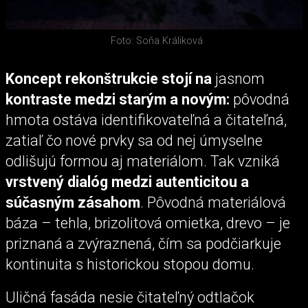
Foto: Soňa Králiková
Koncept rekonštrukcie stojí na
jasnom
kontraste medzi starým a novým:
pôvodná
hmota ostáva identifikovateľná a čitateľná,
zatiaľ čo nové prvky sa od nej úmyselne
odlišujú formou aj materiálom. Tak vzniká
vrstvený dialóg medzi autenticitou a
súčasným zásahom
. Pôvodná materiálová
báza – tehla, brizolitová omietka, drevo – je
priznaná a zvýraznená, čím sa podčiarkuje
kontinuita s historickou stopou domu.
Uličná fasáda nesie čitateľný odtlačok