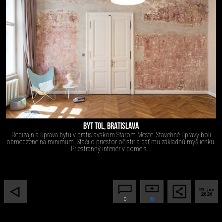
BYT TOL, BRATISLAVA
Redizajn a úprava bytu v bratislavskom Starom Meste. Stavebné úpravy boli
obmedzené na minimum. Stačilo priestor očistiť a dať mu základnú myšlienku.
Priestranný interiér v dome s...
23. jún
2026
0
48