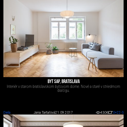
BYT SAP, BRATISLAVA
Interiér v starom bratislavskom bytovom dome. Nové a staré v striedmom
dialógu.
Diela
Jana Tartaľová
21.09.2017
4306
0
+22
-3