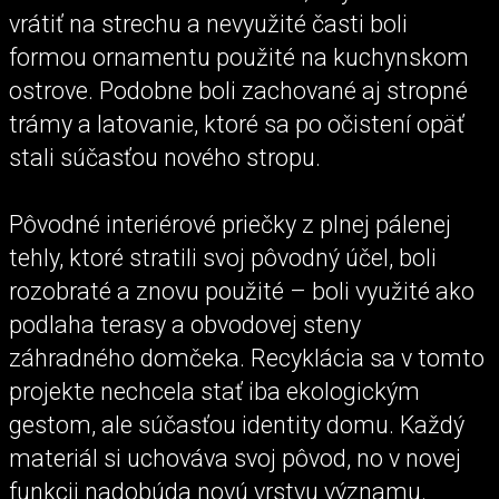
vrátiť na strechu a nevyužité časti boli
formou ornamentu použité na kuchynskom
ostrove. Podobne boli zachované aj stropné
trámy a latovanie, ktoré sa po očistení opäť
stali súčasťou nového stropu.
Pôvodné interiérové priečky z plnej pálenej
tehly, ktoré stratili svoj pôvodný účel, boli
rozobraté a znovu použité – boli využité ako
podlaha terasy a obvodovej steny
záhradného domčeka. Recyklácia sa v tomto
projekte nechcela stať iba ekologickým
gestom, ale súčasťou identity domu. Každý
materiál si uchováva svoj pôvod, no v novej
funkcii nadobúda novú vrstvu významu.