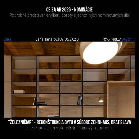
CE ZA AR 2026 - NOMINÁCIE
Podrobné predstavenie výberu poroty a jednotlivých nominovaných diel
Diela
Jana Tartaľová
09.06.2020
5148
0
+23
-11
"ŽELEZNIČIAR" - REKONŠTRUKCIA BYTU V SÚBORE ZEHNHAUS, BRATISLAVA
Interiér pod takmer storočným trámovým stropom.