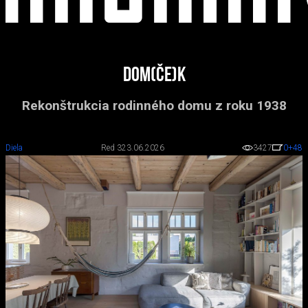
DOM(če)K
Rekonštrukcia rodinného domu z roku 1938
Diela
Red 3
23.06.2026
3427
0
+48