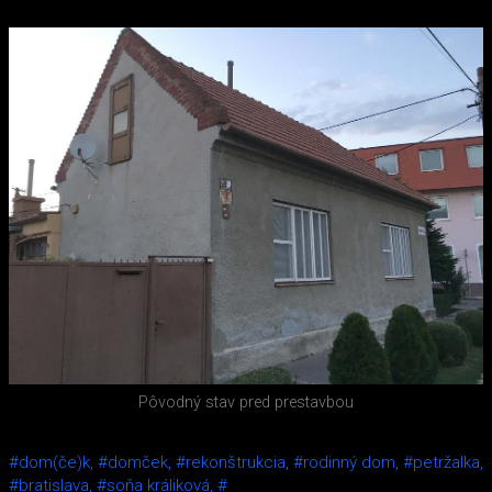
Pôvodný stav pred prestavbou
#dom(če)k,
#domček,
#rekonštrukcia,
#rodinný dom,
#petržalka,
#bratislava,
#soňa králiková,
#