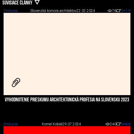
SÚVISIACE ČLÁNKY
Diskusia
Slovenská komora architektov
22.02.2024
76
0
+1
-0
VYHODNOTENIE PRIESKUMU ARCHITEKTONICKÁ PROFESIA NA SLOVENSKU 2023
Diskusia
Kornel Kobák
29.07.2024
240
0
+6
-0