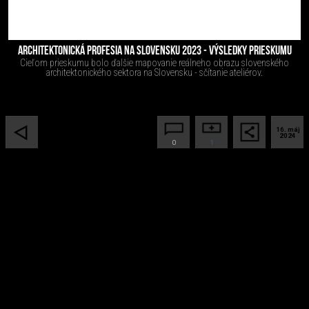
ARCHITEKTONICKÁ PROFESIA NA SLOVENSKU 2023 - VÝSLEDKY PRIESKUMU
Cieľom prieskumu bolo ďalšie mapovanie reálneho obrazu slovenského
architektonického sektora na Slovensku - sčítanie ateliérov.
16. máj
2024
0
1