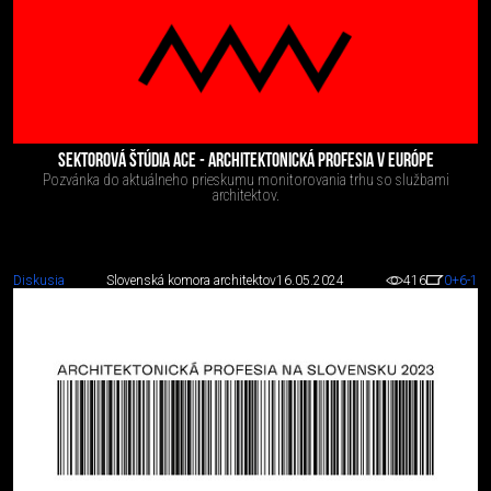
SEKTOROVÁ ŠTÚDIA ACE - ARCHITEKTONICKÁ PROFESIA V EURÓPE
Pozvánka do aktuálneho prieskumu monitorovania trhu so službami
architektov.
Diskusia
Slovenská komora architektov
16.05.2024
416
0
+6
-1