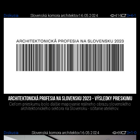
Diskusia
Slovenská komora architektov
16.05.2024
416
0
+6
-1
ARCHITEKTONICKÁ PROFESIA NA SLOVENSKU 2023 - VÝSLEDKY PRIESKUMU
Cieľom prieskumu bolo ďalšie mapovanie reálneho obrazu slovenského
architektonického sektora na Slovensku - sčítanie ateliérov.
Diskusia
Slovenská komora architektov
16.05.2024
69
0
+1
-0