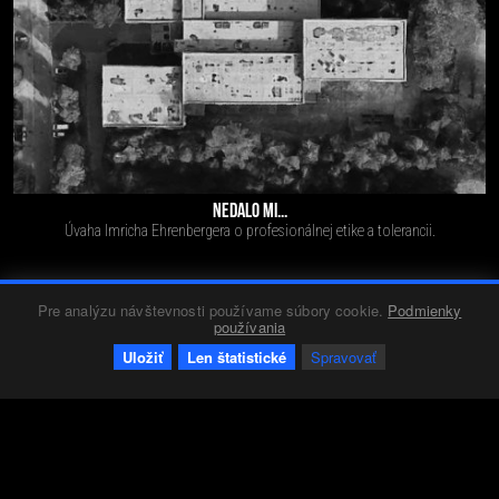
NEDALO MI...
Úvaha Imricha Ehrenbergera o profesionálnej etike a tolerancii.
Pre analýzu návštevnosti používame súbory cookie.
Podmienky
Kalendárium
Red 4
05.10.2018
222
0
+0
-0
používania
Uložiť
Len štatistické
Spravovať