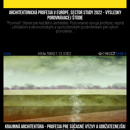
ARCHITEKTONICKÁ PROFESIA V EURÓPE, SECTOR STUDY 2022 - VÝSLEDKY
POROVNÁVACEJ ŠTÚDIE
"Povinné" čítanie pre každého architekta. Porovnanie vývoja profesie, najmä
vzhľadom k ekonomickým a spoločenským podmienkam pre výkon
povolania...
Diela
Attila Tóth
21.12.2022
1982
0
+68
-4
KRAJINNÁ ARCHITEKTÚRA - PROFESIA PRE SÚČASNÉ VÝZVY A UDRŽATEĽNEJŠIU