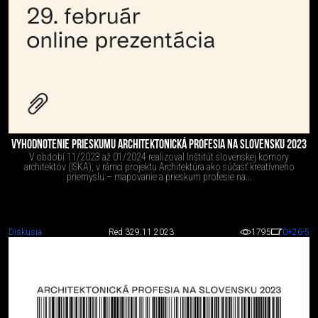
VYHODNOTENIE PRIESKUMU ARCHITEKTONICKÁ PROFESIA NA SLOVENSKU 2023
V období 11/2023 až 01/2024 realizoval Inštitút slovenskej komory
architektov (ISKA), v rámci projektu Architektúra ako súčasť kreatívneho
priemyslu – mapovanie a prieskum profesie na...
Diskusia
Red 3
29.11.2023
1795
0
+26
-5