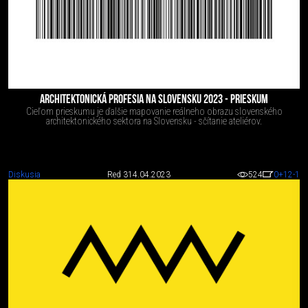
ARCHITEKTONICKÁ PROFESIA NA SLOVENSKU 2023 - PRIESKUM
Cieľom prieskumu je ďalšie mapovanie reálneho obrazu slovenského
architektonického sektora na Slovensku - sčítanie ateliérov.
Diskusia
Red 3
14.04.2023
524
0
+12
-1