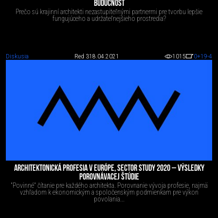
BUDÚCNOSŤ
Prečo sú krajinní architekti nezastupiteľnými partnermi pre tvorbu lepšie
fungujúceho a udržateľnejšieho prostredia?
Diskusia
Red 3
18.04.2021
1015
0
+19
-4
ARCHITEKTONICKÁ PROFESIA V EURÓPE, SECTOR STUDY 2020 – VÝSLEDKY
POROVNÁVACEJ ŠTÚDIE
"Povinné" čítanie pre každého architekta. Porovnanie vývoja profesie, najmä
vzhľadom k ekonomickým a spoločenským podmienkam pre výkon
povolania...