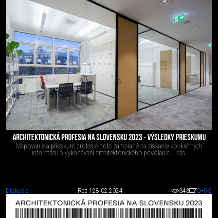
ARCHITEKTONICKÁ PROFESIA NA SLOVENSKU 2023 - VÝSLEDKY PRIESKUMU
Mapovanie a prieskum profesie bolo zamerané na získanie konkrétnych
informácií o vykonávaní architektonického povolania u nás.
Diskusia
Red 1
28.02.2024
343
0
+5
-2