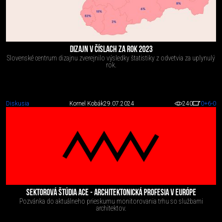
DIZAJN V ČÍSLACH ZA ROK 2023
Slovenské centrum dizajnu zverejnilo výsledky štatistiky z odvetvia za uplynulý
rok.
Diskusia
Kornel Kobák
29.07.2024
240
0
+6
-0
SEKTOROVÁ ŠTÚDIA ACE - ARCHITEKTONICKÁ PROFESIA V EURÓPE
Pozvánka do aktuálneho prieskumu monitorovania trhu so službami
architektov.