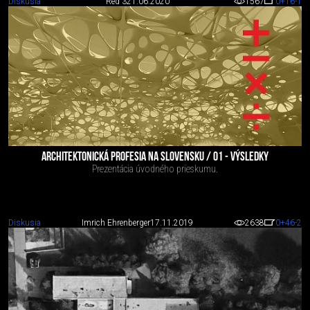
Diskusia
Red 3
21.06.2020
1567
0
+16
-1
ARCHITEKTONICKÁ PROFESIA NA SLOVENSKU / 01 - VÝSLEDKY
Prezentácia úvodného prieskumu.
Diskusia
Imrich Ehrenberger
17.11.2019
2638
0
+46
-2