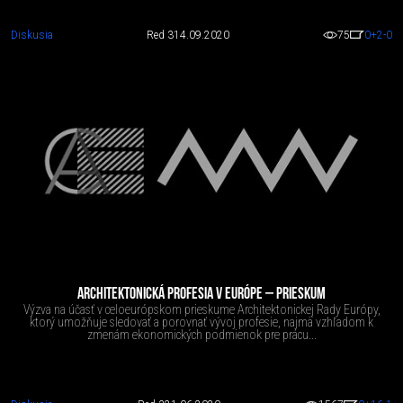
Diskusia
Red 3
14.09.2020
75
0
+2
-0
ARCHITEKTONICKÁ PROFESIA V EURÓPE – PRIESKUM
Výzva na účasť v celoeurópskom prieskume Architektonickej Rady Európy,
ktorý umožňuje sledovať a porovnať vývoj profesie, najmä vzhľadom k
zmenám ekonomických podmienok pre prácu...