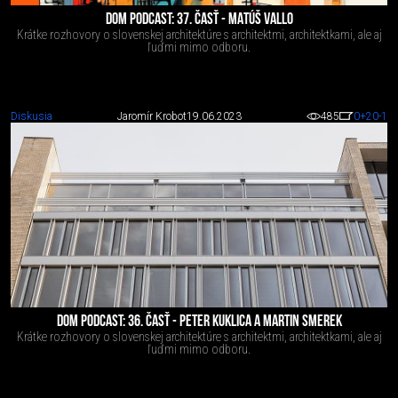
DOM PODCAST: 37. ČASŤ - MATÚŠ VALLO
Krátke rozhovory o slovenskej architektúre s architektmi, architektkami, ale aj
ľuďmi mimo odboru.
Diskusia
Jaromír Krobot
19.06.2023
485
0
+20
-1
DOM PODCAST: 36. ČASŤ - PETER KUKLICA A MARTIN SMEREK
Krátke rozhovory o slovenskej architektúre s architektmi, architektkami, ale aj
ľuďmi mimo odboru.