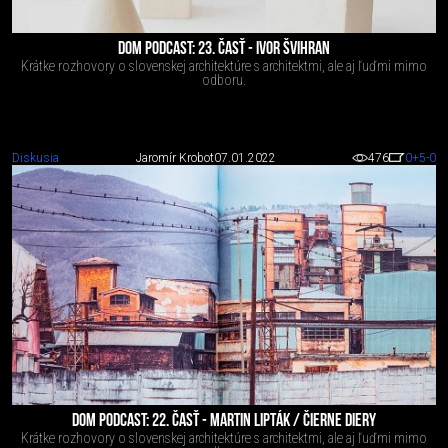
DOM PODCAST: 23. ČASŤ - IVOR ŠVIHRAN
Krátke rozhovory o slovenskej architektúre s architektmi, ale aj ľuďmi mimo
odboru.
Diskusia
Jaromír Krobot
07.01.2022
476
0
+5
-0
DOM PODCAST: 22. ČASŤ - MARTIN LIPTÁK / ČIERNE DIERY
Krátke rozhovory o slovenskej architektúre s architektmi, ale aj ľuďmi mimo