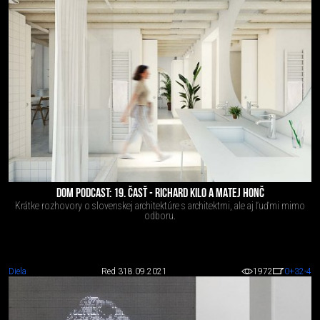
DOM PODCAST: 19. ČASŤ - RICHARD KILO A MATEJ HONČ
Krátke rozhovory o slovenskej architektúre s architektmi, ale aj ľuďmi mimo
odboru.
Diela
Red 3
18.09.2021
1972
0
+32
-4