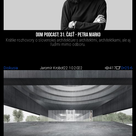
DOM PODCAST: 31. ČASŤ - PETRA MARKO
Krátke rozhovory o slovenskej architektúre s architektmi, architektkami, ale aj
ľuďmi mimo odboru.
Diskusia
Jaromír Krobot
22.10.2022
417
0
+25
-6