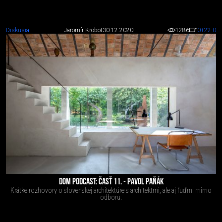
Diskusia
Jaromír Krobot
30.12.2020
1286
0
+22
-0
DOM PODCAST: ČASŤ 11. - PAVOL PAŇÁK
Krátke rozhovory o slovenskej architektúre s architektmi, ale aj ľuďmi mimo
odboru.