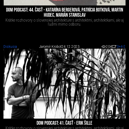
DOM PODCAST: 44. ČASŤ - KATARÍNA BERGEROVÁ, PATRÍCIA BOTKOVÁ, MARTIN
HUDEC, MARIÁN STANISLAV
Krátke rozhovory o slovenskej architektúre s architektmi, architektkami, ale aj
ľuďmi mimo odboru.
Diskusia
Jaromír Krobot
24.12.2023
204
0
+4
-2
DOM PODCAST: 41. ČASŤ - ERIK ŠILLE
Krátke rozhovory o slovenskej architektúre s architektmi, architektkami, ale aj