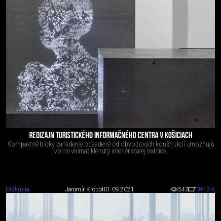
REDIZAJN TURISTICKÉHO INFORMAČNÉHO CENTRA V KOŠICIACH
Kompaktné bloky zariadenia odsadené od obvodových konštrukcií umožňujú
voľne vnímať klenutý interiér starej radnice.
Diskusia
Jaromír Krobot
01.09.2021
543
0
+12
-4