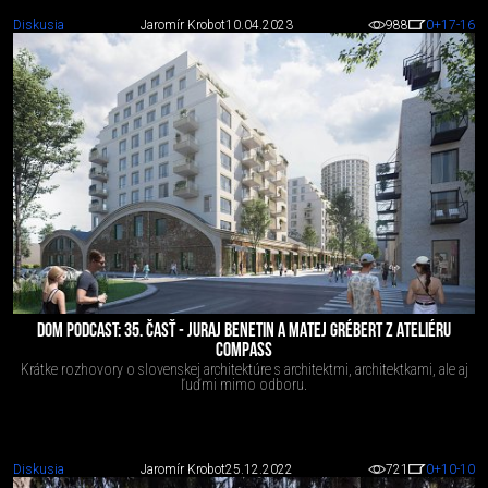
Diskusia
Jaromír Krobot
10.04.2023
988
0
+17
-16
DOM PODCAST: 35. ČASŤ - JURAJ BENETIN A MATEJ GRÉBERT Z ATELIÉRU
COMPASS
Krátke rozhovory o slovenskej architektúre s architektmi, architektkami, ale aj
ľuďmi mimo odboru.
Diskusia
Jaromír Krobot
25.12.2022
721
0
+10
-10