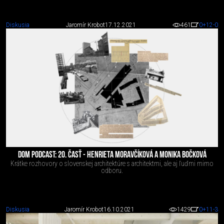
Diskusia
Jaromír Krobot
17.12.2021
461
0
+12
-0
DOM PODCAST: 20. ČASŤ - HENRIETA MORAVČÍKOVÁ A MONIKA BOČKOVÁ
Krátke rozhovory o slovenskej architektúre s architektmi, ale aj ľuďmi mimo
odboru.
Diskusia
Jaromír Krobot
16.10.2021
1429
0
+11
-3