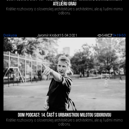
ATELIÉRU GRAU
Krátke rozhovory o slovenskej architektúre s architektmi, ale aj ľuďmi mimo
odboru.
Diskusia
Jaromír Krobot
15.04.2021
548
0
+19
-50
DOM PODCAST: 14. ČASŤ S URBANISTKOU MILOTOU SIDOROVOU
Krátke rozhovory o slovenskej architektúre s architektmi, ale aj ľuďmi mimo
odboru.