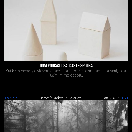
DOM PODCAST: 34. ČASŤ - SPOLKA
Krátke rozhovory o slovenskej architektúre s architektmi, architektkami, ale aj
ľuďmi mimo odboru.
Diskusia
Jaromír Krobot
17.12.2022
354
0
+6
-1