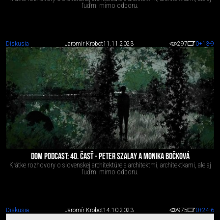
ľuďmi mimo odboru.
Diskusia
Jaromír Krobot
11.11.2023
297
0
+13
-9
DOM PODCAST: 40. ČASŤ - PETER SZALAY A MONIKA BOČKOVÁ
Krátke rozhovory o slovenskej architektúre s architektmi, architektkami, ale aj
ľuďmi mimo odboru.
Diskusia
Jaromír Krobot
14.10.2023
975
0
+24
-6