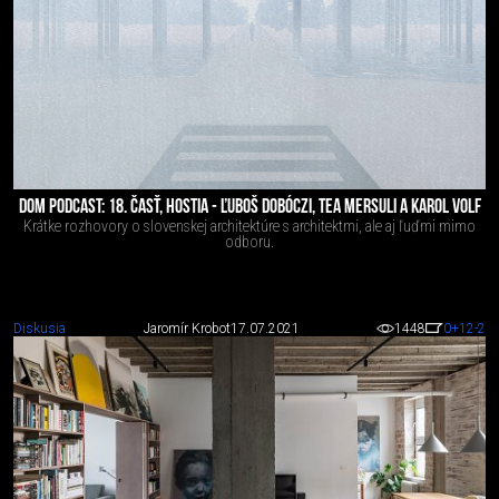
DOM PODCAST: 18. ČASŤ, HOSTIA - ĽUBOŠ DOBÓCZI, TEA MERSULI A KAROL VOLF
Krátke rozhovory o slovenskej architektúre s architektmi, ale aj ľuďmi mimo
odboru.
Diskusia
Jaromír Krobot
17.07.2021
1448
0
+12
-2