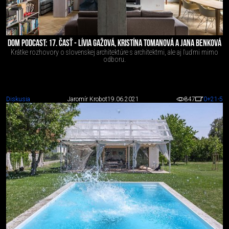
DOM PODCAST: 17. ČASŤ - LÍVIA GAŽOVÁ, KRISTÍNA TOMANOVÁ A JANA BENKOVÁ
Krátke rozhovory o slovenskej architektúre s architektmi, ale aj ľuďmi mimo
odboru.
Diskusia
Jaromír Krobot
19.06.2021
847
0
+21
-5