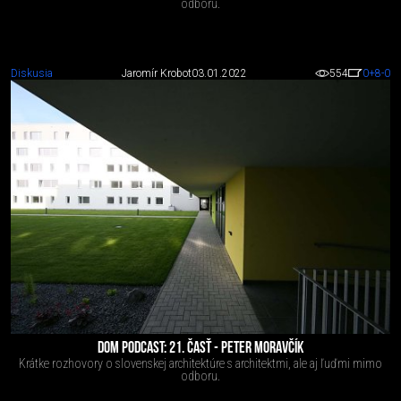
odboru.
Diskusia
Jaromír Krobot
03.01.2022
554
0
+8
-0
DOM PODCAST: 21. ČASŤ - PETER MORAVČÍK
Krátke rozhovory o slovenskej architektúre s architektmi, ale aj ľuďmi mimo
odboru.