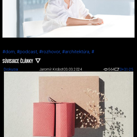
#dom,
#podcast,
#rozhovor,
#architektúra,
#
SÚVISIACE ČLÁNKY
Diskusia
Jaromír Krobot
03.03.2024
564
0
+31
-25