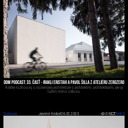
DOM PODCAST: 33. ČASŤ - IRAKLI ERISTAVI A PAVOL ŠILLA Z ATELIÉRU ZEROZERO
Krátke rozhovory o slovenskej architektúre s architektmi, architektkami, ale aj
ľuďmi mimo odboru.
Diskusia
Jaromír Krobot
26.02.2023
318
0
+8
-0