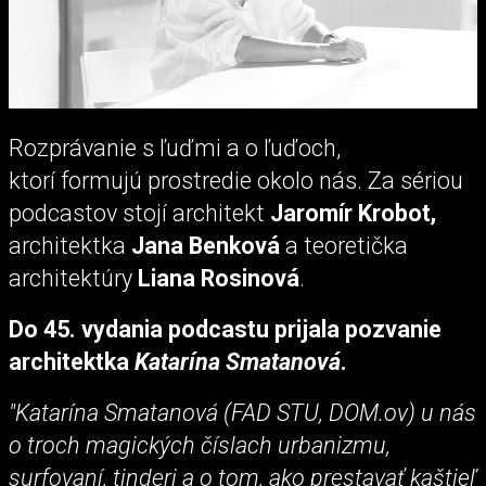
Rozprávanie s ľuďmi a o ľuďoch,
ktorí formujú prostredie okolo nás. Za sériou
podcastov stojí architekt
Jaromír Krobot,
architektka
Jana Benková
a teoretička
architektúry
Liana Rosinová
.
Do 45. vydania podcastu prijala pozvanie
architektka
Katarína Smatanová
.
"Katarína Smatanová (FAD STU, DOM.ov) u nás
o troch magických číslach urbanizmu,
surfovaní, tinderi a o tom, ako prestavať kaštieľ