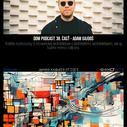
DOM PODCAST: 38. ČASŤ - ADAM GAJDOŠ
Krátke rozhovory o slovenskej architektúre s architektmi, architektkami, ale aj
ľuďmi mimo odboru.
Diskusia
Jaromír Krobot
29.07.2023
466
0
+7
-4