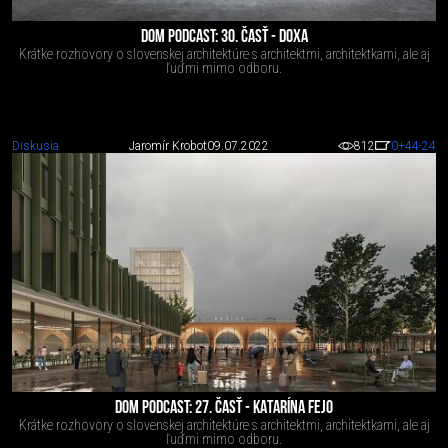
DOM PODCAST: 30. ČASŤ - DOXA
Krátke rozhovory o slovenskej architektúre s architektmi, architektkami, ale aj
ľuďmi mimo odboru.
Diskusia
Jaromír Krobot
09.07.2022
812
0
+44
-24
DOM PODCAST: 27. ČASŤ - KATARÍNA FEJO
Krátke rozhovory o slovenskej architektúre s architektmi, architektkami, ale aj
ľuďmi mimo odboru.