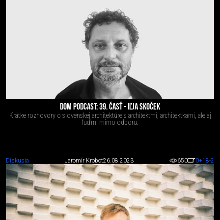
DOM PODCAST: 39. ČASŤ - IĽJA SKOČEK
Krátke rozhovory o slovenskej architektúre s architektmi, architektkami, ale aj
ľuďmi mimo odboru.
Diskusia
Jaromír Krobot
26.08.2023
650
0
+18
-2