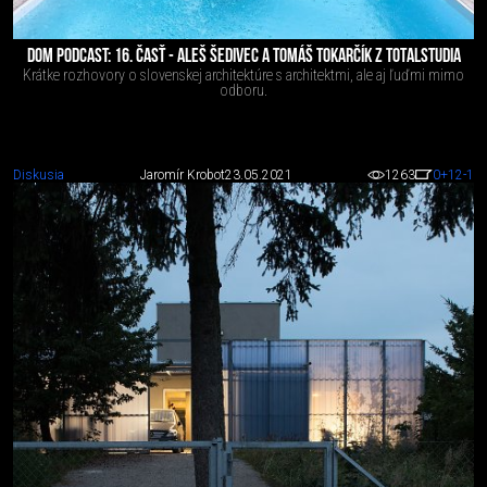
DOM PODCAST: 16. ČASŤ - ALEŠ ŠEDIVEC A TOMÁŠ TOKARČÍK Z TOTALSTUDIA
Krátke rozhovory o slovenskej architektúre s architektmi, ale aj ľuďmi mimo
odboru.
Diskusia
Jaromír Krobot
23.05.2021
1263
0
+12
-1