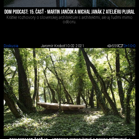
DOM PODCAST: 15. ČASŤ - MARTIN JANČOK A MICHAL JANÁK Z ATELIÉRU PLURAL
Krátke rozhovory o slovenskej architektúre s architektmi, ale aj ľuďmi mimo
odboru.
Diskusia
Jaromír Krobot
10.02.2021
559
0
+10
-0