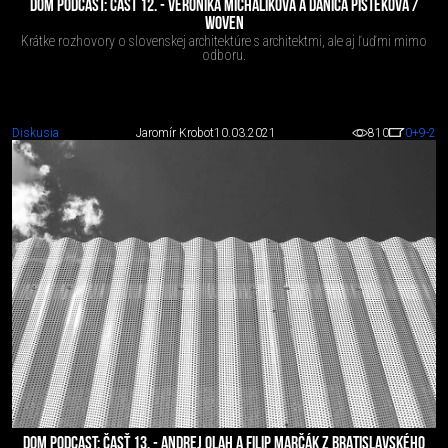
DOM PODCAST: ČASŤ 12. - VERONIKA MICHALÍKOVÁ A DANICA PIŠTEKOVÁ /
WOVEN
Krátke rozhovory o slovenskej architektúre s architektmi, ale aj ľuďmi mimo
odboru.
Diskusia
Jaromír Krobot
10.03.2021
810
0
+9
-2
DOM PODCAST: ČASŤ 13. - ANDREJ OLAH A FILIP MARČÁK Z BRATISLAVSKÉHO