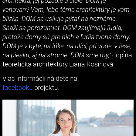
architekta, jej pozadie a ciele. DOM je
venovaný Vám, lebo téma architektúry je vám
blízka. DOM sa usiluje pýtať na neznáme.
Snaží sa porozumieť. DOM zaujímajú ľudia,
pretože domy sú pre nich a ľudia tvoria domy.
DOM je v byte, na lúke, na ulici, pri vode, v lese,
na piesku, aj na strome. DOM sme my,"
dopĺňa
teoretička architektúry Liana Rosinová.
Viac informácií nájdete na
facebooku
projektu.