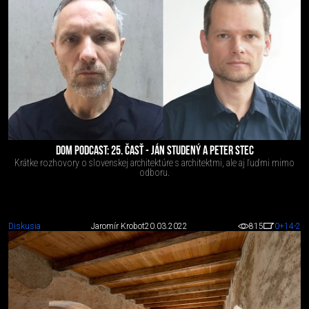
DOM PODCAST: 25. ČASŤ - JÁN STUDENÝ A PETER STEC
Krátke rozhovory o slovenskej architektúre s architektmi, ale aj ľuďmi mimo
odboru.
Diskusia
Jaromír Krobot
20.03.2022
815
0
+14
-2