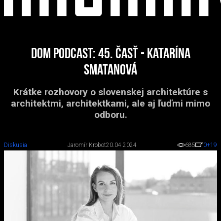
DOM podcast: 45. časť - Katarína
Smatanová
Krátke rozhovory o slovenskej architektúre s
architektmi, architektkami, ale aj ľuďmi mimo
odboru.
Diskusia
Jaromír Krobot
20.04.2024
685
0
+19