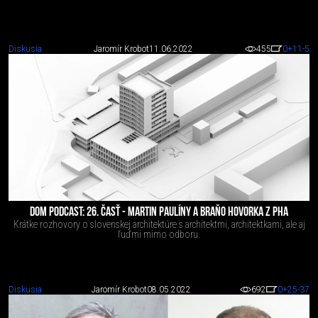
Diskusia
Jaromír Krobot
11.06.2022
455
0
+11
-5
DOM PODCAST: 26. ČASŤ - MARTIN PAULÍNY A BRAŇO HOVORKA Z PHA
Krátke rozhovory o slovenskej architektúre s architektmi, architektkami, ale aj
ľuďmi mimo odboru.
Diskusia
Jaromír Krobot
08.05.2022
692
0
+25
-37