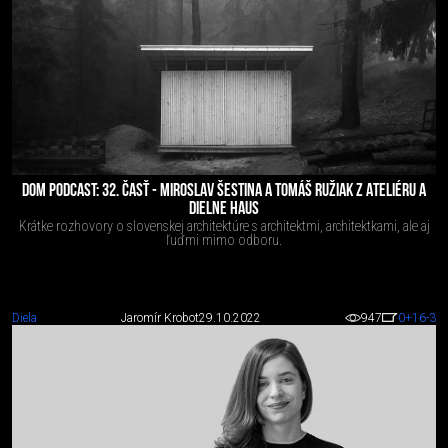
DOM PODCAST: 32. ČASŤ - MIROSLAV ŠESTINA A TOMÁŠ RUŽIAK Z ATELIÉRU A
DIELNE HAUS
Krátke rozhovory o slovenskej architektúre s architektmi, architektkami, ale aj
ľuďmi mimo odboru.
Diela
Jaromír Krobot
29.10.2022
947
0
+16
-3