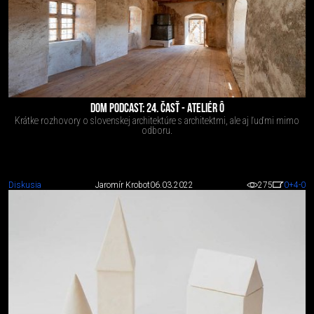
DOM PODCAST: 24. ČASŤ - ATELIÉR Ô
Krátke rozhovory o slovenskej architektúre s architektmi, ale aj ľuďmi mimo
odboru.
Diskusia
Jaromír Krobot
06.03.2022
275
0
+4
-0