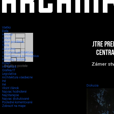
Všetko
Diela
Honorár
Súťaže
Výkon povolania
JTRE pre
Škola
Autorstvo
centra
Udržateľná architektúra
Urbanizmus a samospráva
Pamiatky, história
Zámer stv
Dizajn
Regály + postele
Iná kultúra
Grafika/IT
Legislatíva
Architektúra všeobecne
Iné
Iné
Diskusia
Vložiť článok
Najviac hodnotené
Najčítanejšie
Najviac diskutované
Posledné komentované
Zobraziť na mape