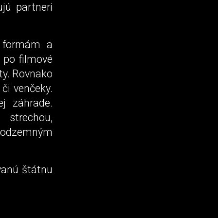
jú partneri
m, formám a
 po filmové
rty. Rovnako
 či venčeky.
j záhrade.
 strechou,
 podzemným
anú štátnu