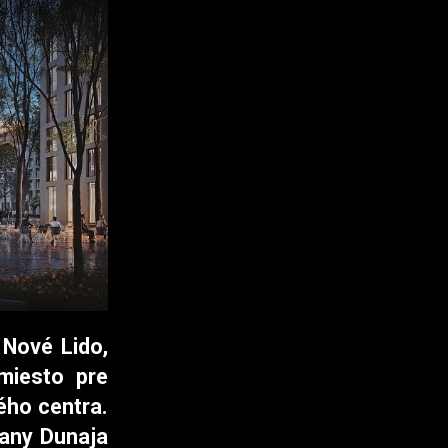
 Nové Lido,
miesto pre
ého centra.
rany Dunaja