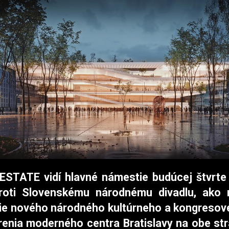
STATE vidí hlavné námestie budúcej štvrte
roti Slovenskému národnému divadlu, ako 
e nového národného kultúrneho a kongresov
írenia moderného centra Bratislavy na obe st