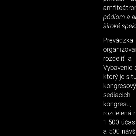
amfiteátro
pódiom a am
široké spek
Prevádzka
organizova
rozdeliť 
Vybavenie 
ktorý je si
kongresový
sediacich 
kongresu, 
rozdelená n
1 500 účast
a 500 návšt