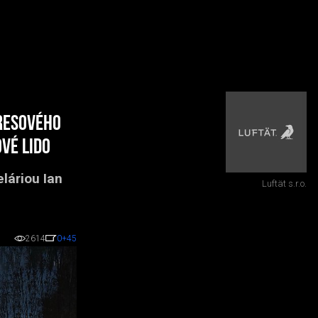
gresového
vé Lido
láriou Ian
Luftät s.r.o.
2614
0
+45