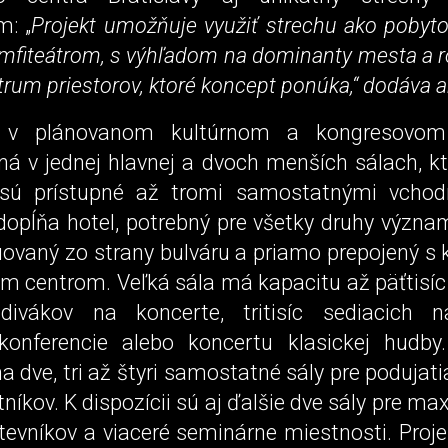
m: „
Projekt umožňuje využiť strechu ako pobyto
fiteátrom, s výhľadom na dominanty mesta a ro
trum priestorov, ktoré koncept ponúka,“ dodáva ar
 v plánovanom kultúrnom a kongresovom
ná v jednej hlavnej a dvoch menších sálach, kt
a sú prístupné až tromi samostatnými vchod
dopĺňa hotel, potrebný pre všetky druhy význam
tuovaný zo strany bulváru a priamo prepojený s
m centrom. Veľká sála má kapacitu až päťtisíc 
divákov na koncerte, tritisíc sediacich n
konferencie alebo koncertu klasickej hudb
a dve, tri až štyri samostatné sály pre podujat
níkov. K dispozícii sú aj ďalšie dve sály pre m
evníkov a viaceré seminárne miestnosti. Proje