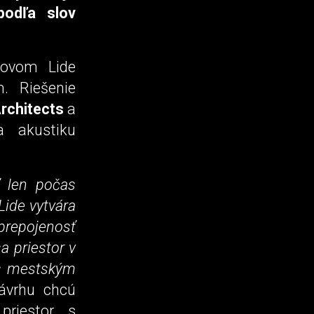
odľa slov
Novom Lide
. Riešenie
Architects
a
a akustiku
ť len počas
Lide vytvára
 prepojenosť
a priestor v
 s mestským
návrhu chcú
priestor s