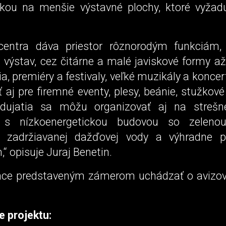
kou na menšie výstavné plochy, ktoré vyžadu
a centra dáva priestor rôznorodým funkciá
 výstav, cez čitárne a malé javiskové formy až
a, premiéry a festivaly, veľké muzikály a konce
 aj pre firemné eventy, plesy, beánie, stužkové
dujatia sa môžu organizovať aj na strešne
 s nízkoenergetickou budovou so zelenou
m zadržiavanej dažďovej vody a výhradne
“ opisuje Juraj Benetin.
hce predstaveným zámerom uchádzať o avizov
e projektu: