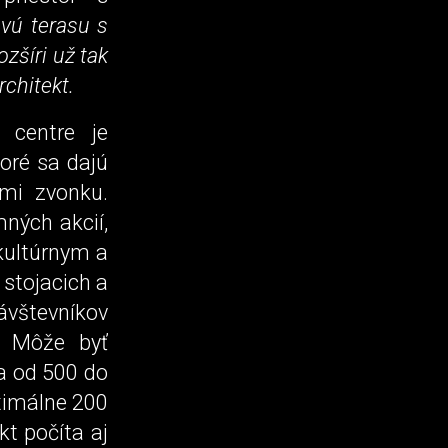
vú terasu s
zšíri už tak
chitekt.
 centre je
oré sa dajú
mi zvonku.
ných akcií,
 kultúrnym a
stojacich a
ávštevníkov
y. Môže byť
ia od 500 do
aximálne 200
kt počíta aj