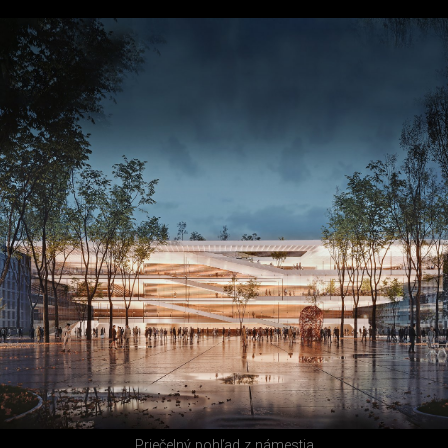
Priečelný pohľad z námestia