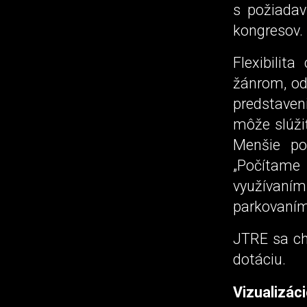
s požiadav
kongresov.
Flexibilit
žánrom, od
predstaveni
môže slúžiť
Menšie po
„Počítame
využívaní
parkovaním,
JTRE sa c
dotáciu.
Vizualizáci