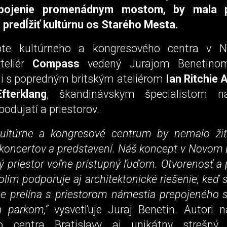
epojenie promenádnym mostom, by mala p
 predĺžiť kultúrnu os Starého Mesta.
te kultúrneho a kongresového centra v 
teliér
Compass
vedený Jurajom Benetinom
li s popredným britským ateliérom
Ian Ritchie 
Efterklang
, škandinávskym špecialistom n
podujatí a priestorov.
ultúrne a kongresové centrum by nemalo ži
koncertov a predstavení. Náš koncept v Novom 
ý priestor voľne prístupný ľuďom. Otvorenosť a
olím podporuje aj architektonické riešenie, keď s
ľne prelína s priestorom námestia prepojeného
a parkom,“
vysvetľuje Juraj Benetin. Autori 
do centra Bratislavy aj unikátny strešný 