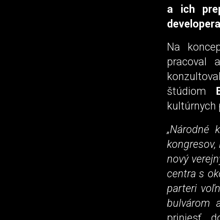
a ich pr
developera
Na koncep
pracoval a
konzultova
štúdiom
kultúrnych 
„Národné k
kongresov, 
nový verejn
centra s ok
parteri vo
bulvárom 
priniesť 