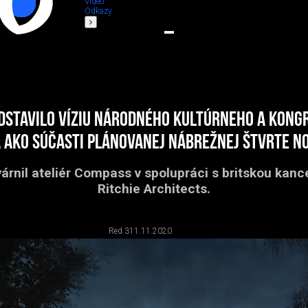
Video
Odkazy
dstavilo víziu národného kultúrneho a kon
 ako súčasti plánovanej nábrežnej štvrte No
árnil ateliér Compass v spolupráci s britskou kance
Ritchie Architects.
Red 3
11.11.2020