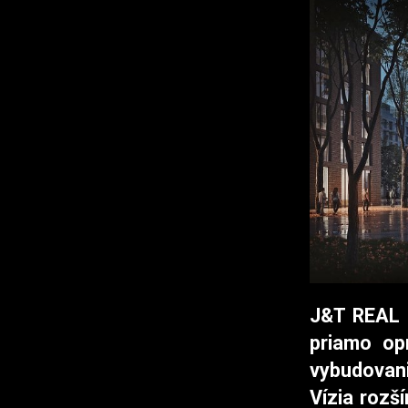
J&T REAL E
priamo op
vybudovani
Vízia rozš