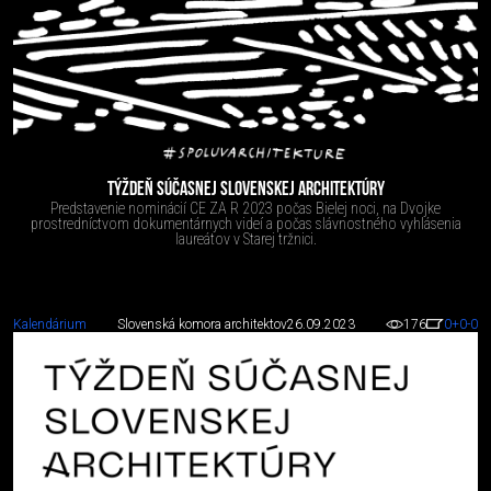
TÝŽDEŇ SÚČASNEJ SLOVENSKEJ ARCHITEKTÚRY
Predstavenie nominácií CE ZA R 2023 počas Bielej noci, na Dvojke
prostredníctvom dokumentárnych videí a počas slávnostného vyhlásenia
laureátov v Starej tržnici.
Kalendárium
Slovenská komora architektov
26.09.2023
176
0
+0
-0