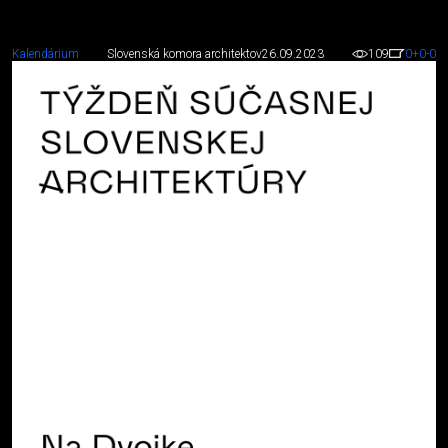
Kalendárium
Slovenská komora architektov
26.09.2023
109
0
+0
-0