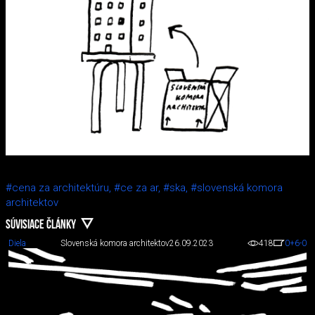
#cena za architektúru,
#ce za ar,
#ska,
#slovenská komora
architektov
SÚVISIACE ČLÁNKY
Diela
Slovenská komora architektov
26.09.2023
418
0
+6
-0