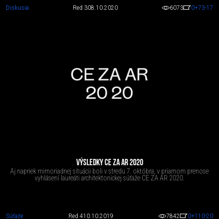
Diskusia
Red 3
08.10.2020
6073
0
+73
-17
VÝSLEDKY CE ZA AR 2020
Aj napriek mimoriadnej situácii boli v stredu 7. októbra, v priamom prenose
vyhlásení laureáti architektonickej súťaže CE ZA AR 2020.
Súťaže
Red 4
10.10.2019
7842
0
+110
-20