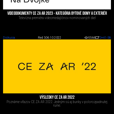
VIDEODOKUMENTY CE ZA AR 2023 - KATEGÓRIA BYTOVÉ DOMY A EXTERIÉR
Televízna premiéra videomedajlónov nominovaných diel
Diskusia
Red 3
06.10.2022
5566
0
+41
-38
VÝSLEDKY CE ZA AR 2022
Poznáme víťazov CE ZA AR 2022. Jedným sú aj bunky v polorozpadnutej
ruine.