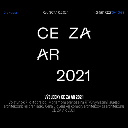
Diskusia
Red 3
07.10.2021
5810
0
+40
-28
VÝSLEDKY CE ZA AR 2021
Vo štvrtok 7. októbra boli v priamom prenose na RTVS vyhlásení laureáti
architektonickej prehliadky Cena Slovenskej komory architektov za architektúru
CE ZA AR 2021.