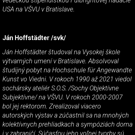
vedeckou štipendistkou Fulbrightovej nadácie
USA na VŠVU v Bratislave.
Ján Hoffstädter /svk/
Ján Hoffstädter študoval na Vysokej škole
výtvarných umení v Bratislave. Absolvoval
študijný pobyt na Hochschule für Angewandte
Kunst vo Viedni. V rokoch 1990 až 2021 viedol
sochársky ateliér S.O.S. /Sochy Objektívne
Subjektívne/ na VŠVU. V rokoch 2000-2007
bol jej rektorom. Zrealizoval viacero
autorských výstav a zúčastnil sa na mnohých
kolektívnych prehliadkach a sympóziách doma
i v zahraničí. Súčasťou jeho voľnej tvorby sú