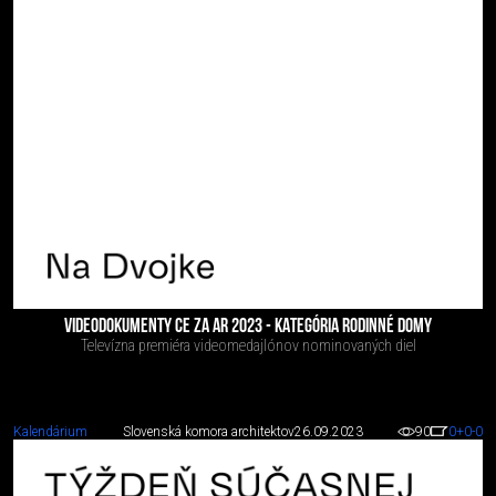
VIDEODOKUMENTY CE ZA AR 2023 - KATEGÓRIA RODINNÉ DOMY
Televízna premiéra videomedajlónov nominovaných diel
Kalendárium
Slovenská komora architektov
26.09.2023
90
0
+0
-0