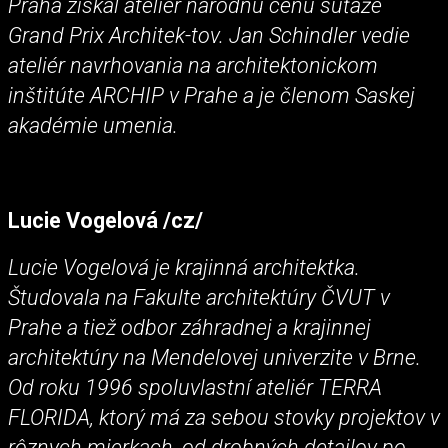
Praha získal ateliér národnú cenu súťaže
Grand Prix Architek-tov. Jan Schindler vedie
ateliér navrhovania na architektonickom
inštitúte ARCHIP v Prahe a je členom Saskej
akadémie umenia.
Lucie Vogelová /cz/
Lucie Vogelová je krajinná architektka.
Študovala na Fakulte architektúry ČVUT v
Prahe a tiež odbor záhradnej a krajinnej
architektúry na Mendelovej univerzite v Brne.
Od roku 1996 spoluvlastní ateliér TERRA
FLORIDA, ktorý má za sebou stovky projektov v
rôznych mierkach, od drobných detailov po