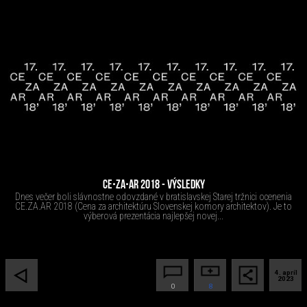
CE∙ZA∙AR 2018 - VÝSLEDKY
Dnes večer boli slávnostne odovzdané v bratislavskej Starej tržnici ocenenia
CE.ZA.AR 2018 (Cena za architektúru Slovenskej komory architektov). Je to
výberová prezentácia najlepšej novej...
4. apríl
2023
0
8