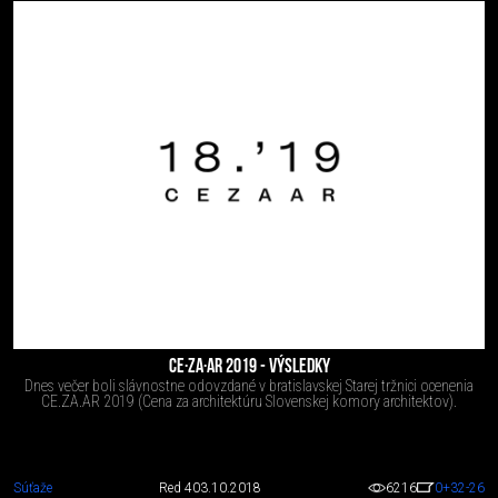
CE·ZA·AR 2019 - VÝSLEDKY
Dnes večer boli slávnostne odovzdané v bratislavskej Starej tržnici ocenenia
CE.ZA.AR 2019 (Cena za architektúru Slovenskej komory architektov).
Súťaže
Red 4
03.10.2018
6216
0
+32
-26