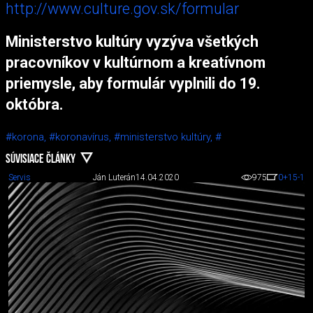
http://www.culture.gov.sk/formular
Ministerstvo kultúry vyzýva všetkých
pracovníkov v kultúrnom a kreatívnom
priemysle, aby formulár vyplnili do 19.
októbra.
#korona,
#koronavírus,
#ministerstvo kultúry,
#
SÚVISIACE ČLÁNKY
Servis
Ján Luterán
14.04.2020
975
0
+15
-1