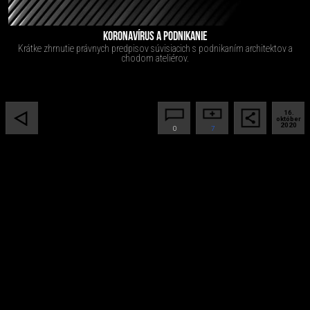
KORONAVÍRUS A PODNIKANIE
Krátke zhrnutie právnych predpisov súvisiacich s podnikaním architektov a
chodom ateliérov.
16.
október
2020
0
7