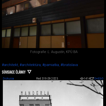
Fotografie: Ľ. Augustín, KPÚ BA
#architekt,
#architektúra,
#pamiatka,
#bratislava
SÚVISIACE ČLÁNKY
Diskusia
Red 3
19.09.2023
1414
0
+63
-0