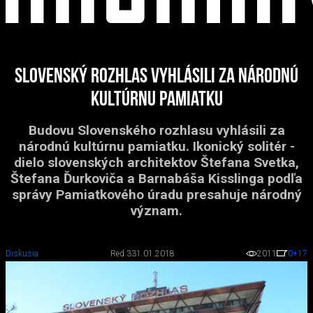
Slovenský rozhlas vyhlásili za národnú
kultúrnu pamiatku
Budovu Slovenského rozhlasu vyhlásili za
národnú kultúrnu pamiatku. Ikonický solitér -
dielo slovenských architektov Štefana Svetka,
Štefana Ďurkoviča a Barnabáša Kisslinga podľa
správy Pamiatkového úradu presahuje národný
význam.
Diskusia
Red 3
31.01.2018
2011
0
+17