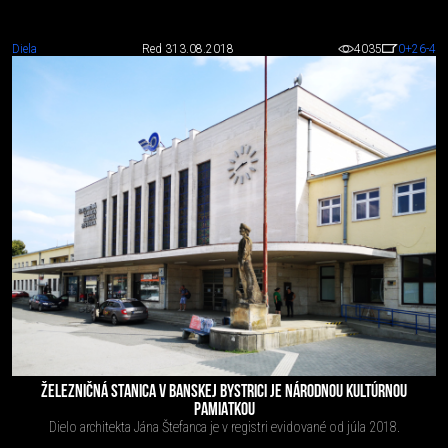
Diela
Red 3
13.08.2018
4035
0
+26
-4
ŽELEZNIČNÁ STANICA V BANSKEJ BYSTRICI JE NÁRODNOU KULTÚRNOU
PAMIATKOU
Dielo architekta Jána Štefanca je v registri evidované od júla 2018.