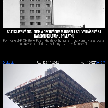
BRATISLAVSKÝ OBCHODNÝ A OBYTNÝ DOM MANDERLA BOL VYHLÁSENÝ ZA
NÁRODNÚ KULTÚRNU PAMIATKU
Po moste SNP, Obrátenej Pyramíde, alebo Tržnici na Trnavskom mýte sa dočkal
zaslúženej pamiatkovej ochrany aj známy "Manderlák".
Diskusia
Red 3
23.11.2022
1169
0
+17
-7