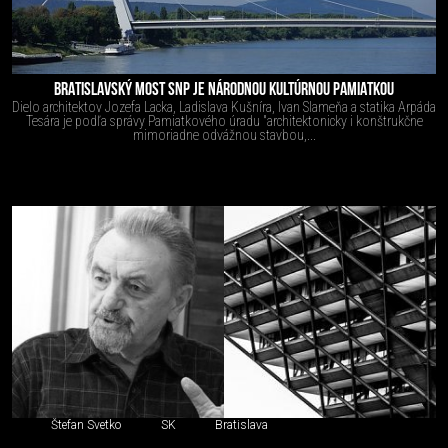
BRATISLAVSKÝ MOST SNP JE NÁRODNOU KULTÚRNOU PAMIATKOU
Dielo architektov Jozefa Lacka, Ladislava Kušníra, Ivan Slameňa a statika Arpáda
Tesára je podľa správy Pamiatkového úradu "architektonicky i konštrukčne
mimoriadne odvážnou stavbou,...
Štefan Svetko
SK
Bratislava