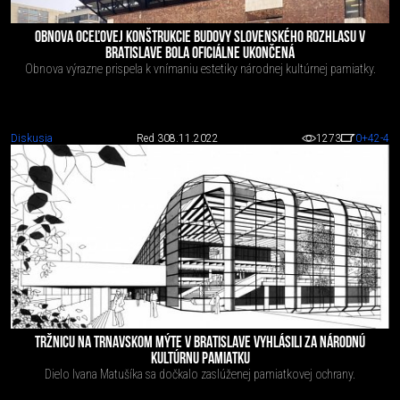
OBNOVA OCEĽOVEJ KONŠTRUKCIE BUDOVY SLOVENSKÉHO ROZHLASU V
BRATISLAVE BOLA OFICIÁLNE UKONČENÁ
Obnova výrazne prispela k vnímaniu estetiky národnej kultúrnej pamiatky.
Diskusia
Red 3
08.11.2022
1273
0
+42
-4
TRŽNICU NA TRNAVSKOM MÝTE V BRATISLAVE VYHLÁSILI ZA NÁRODNÚ
KULTÚRNU PAMIATKU
Dielo Ivana Matušíka sa dočkalo zaslúženej pamiatkovej ochrany.