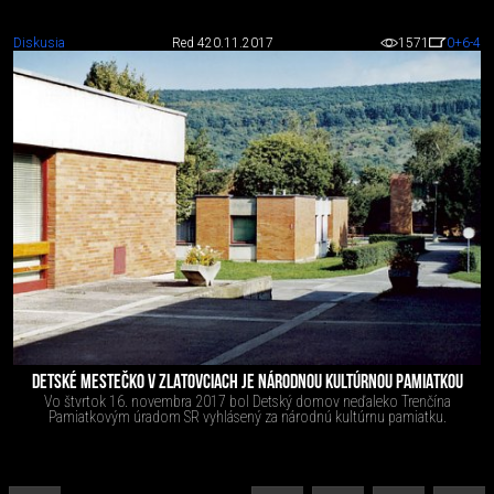
Diskusia
Red 4
20.11.2017
1571
0
+6
-4
DETSKÉ MESTEČKO V ZLATOVCIACH JE NÁRODNOU KULTÚRNOU PAMIATKOU
Vo štvrtok 16. novembra 2017 bol Detský domov neďaleko Trenčína
Pamiatkovým úradom SR vyhlásený za národnú kultúrnu pamiatku.