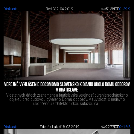
Diskusia
Red 3
12.04.2019
5138
0
+39
-9
VEREJNÉ VYHLÁSENIE DOCOMOMO SLOVENSKO K DIANIU OKOLO DOMU ODBOROV
V BRATISLAVE
V ostatných dňoch zaznamenala bratislavská verejnosť búranie sochárskeho
objektu pred budovou bývalého Domu odborov. V súvislosti s nedávno
ukončenou architektonickou súťažou na...
Diskusia
Zdeněk Lukeš
18.03.2019
2277
0
+16
-3