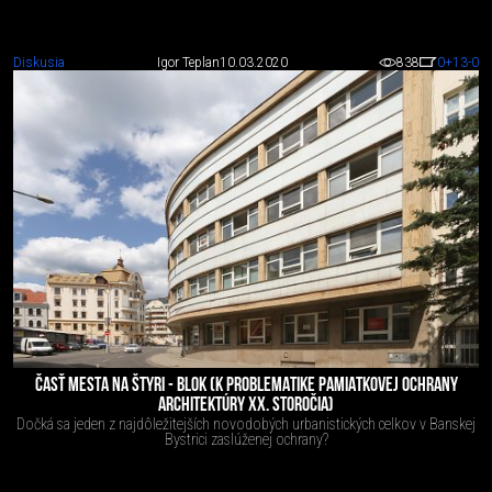
Diskusia
Igor Teplan
10.03.2020
838
0
+13
-0
ČASŤ MESTA NA ŠTYRI - BLOK (K PROBLEMATIKE PAMIATKOVEJ OCHRANY
ARCHITEKTÚRY XX. STOROČIA)
Dočká sa jeden z najdôležitejších novodobých urbanistických celkov v Banskej
Bystrici zaslúženej ochrany?