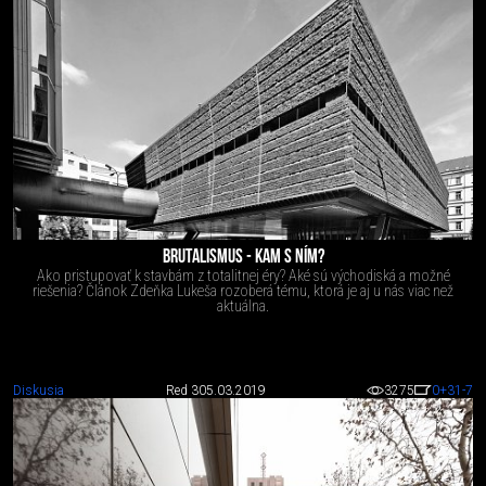
BRUTALISMUS - KAM S NÍM?
Ako pristupovať k stavbám z totalitnej éry? Aké sú východiská a možné
riešenia? Článok Zdeňka Lukeša rozoberá tému, ktorá je aj u nás viac než
aktuálna.
Diskusia
Red 3
05.03.2019
3275
0
+31
-7