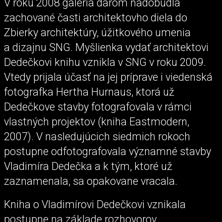
V roku 2008 galéria darom nadobudla
zachované časti architektovho diela do
Zbierky architektúry, úžitkového umenia
a dizajnu SNG. Myšlienka vydať architektovi
Dedečkovi knihu vznikla v SNG v roku 2009.
Vtedy prijala účasť na jej príprave i viedenská
fotografka Hertha Hurnaus, ktorá už
Dedečkove stavby fotografovala v rámci
vlastných projektov (kniha Eastmodern,
2007). V nasledujúcich siedmich rokoch
postupne odfotografovala významné stavby
Vladimíra Dedečka a k tým, ktoré už
zaznamenala, sa opakovane vracala.
Kniha o Vladimírovi Dedečkovi vznikala
postupne na základe rozhovorov