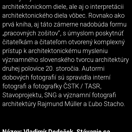
architektonickom diele, ale aj o interpretácii
architektonického diela vôbec. Rovnako ako
prvá kniha, aj táto zámerne nadobúda formu
„pracovných zošitov“, s úmyslom poskytnúť
čitateľkám a čitateľom otvorený komplexný
prístup k architektonickému mysleniu
významného slovenského tvorcu architektúry
druhej polovice 20. storočia. Autormi
dobových fotografií sú spravidla interní
fotografi a fotografky ČSTK / TASR,
Stavoprojektu, SNG a významní fotografi
architektúry Rajmund Müller a Ľubo Stacho.
Názov: Vladimír Dedeček. Stávanie sa