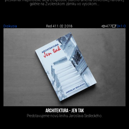
galérie na Zvolenskom zámku vo vysokom...
Diskusia
Red 4
11.02.2018
477
0
+1
-0
ARCHITEKTURA - JEN TAK
Predstavujeme novú knihu Jaroslava Sedleckého.