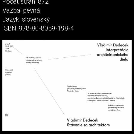
Počet strán: 872
Väzba: pevná
Jazyk: slovenský
ISBN: 978-80-8059-198-4