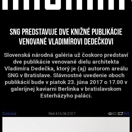
SNG predstavuje dve knižné publikácie
venované Vladimírovi Dedečkovi
Slovenská národná galéria už čoskoro predstaví
dve publikácie venované dielu architekta
Vladimíra Dedečka, ktorý je (aj) autorom areálu
SNG v Bratislave. Slávnostné uvedenie oboch
publikácií bude v piatok 23. júna 2017 o 17.00 v
galerijnej kaviarni Berlinka v bratislavskom
Esterházyho paláci.
Diskusia
Red 4
16.06.2017
523
0
+2