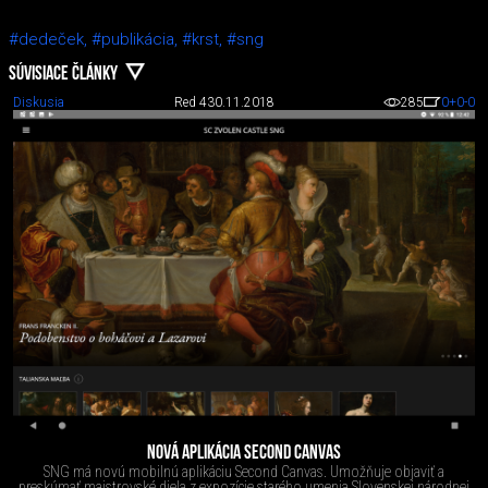
#dedeček,
#publikácia,
#krst,
#sng
SÚVISIACE ČLÁNKY
Diskusia
Red 4
30.11.2018
285
0
+0
-0
NOVÁ APLIKÁCIA SECOND CANVAS
SNG má novú mobilnú aplikáciu Second Canvas. Umožňuje objaviť a
preskúmať majstrovské diela z expozície starého umenia Slovenskej národnej