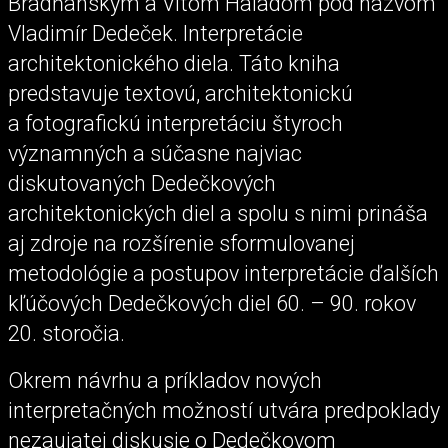
Brádňanským a Vítom Haladom pod názvom
Vladimír Dedeček. Interpretácie
architektonického diela. Táto kniha
predstavuje textovú, architektonickú
a fotografickú interpretáciu štyroch
významných a súčasne najviac
diskutovaných Dedečkových
architektonických diel a spolu s nimi prináša
aj zdroje na rozšírenie sformulovanej
metodológie a postupov interpretácie ďalších
kľúčových Dedečkových diel 60. – 90. rokov
20. storočia.
Okrem návrhu a príkladov nových
interpretačných možností utvára predpoklady
nezaujatej diskusie o Dedečkovom