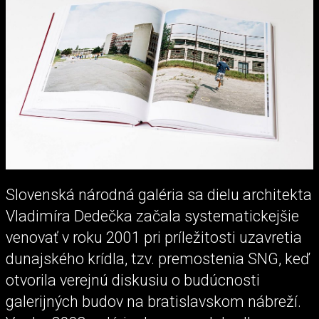
Slovenská národná galéria sa dielu architekta
Vladimíra Dedečka začala systematickejšie
venovať v roku 2001 pri príležitosti uzavretia
dunajského krídla, tzv. premostenia SNG, keď
otvorila verejnú diskusiu o budúcnosti
galerijných budov na bratislavskom nábreží.