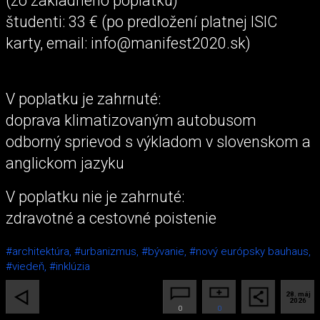
(zo základného poplatku)
študenti: 33 € (po predložení platnej ISIC
karty, email: info@manifest2020.sk)
V poplatku je zahrnuté:
doprava klimatizovaným autobusom
odborný sprievod s výkladom v slovenskom a
anglickom jazyku
V poplatku nie je zahrnuté:
zdravotné a cestovné poistenie
#architektúra,
#urbanizmus,
#bývanie,
#nový európsky bauhaus,
#viedeň,
#inklúzia
28. máj
2026
0
0