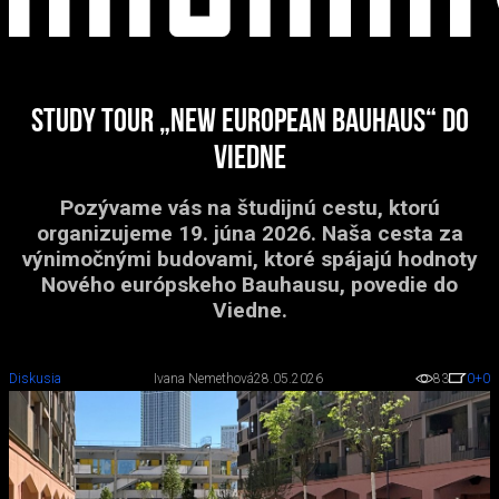
Study tour „New European Bauhaus“ do
Viedne
Pozývame vás na študijnú cestu, ktorú
organizujeme 19. júna 2026. Naša cesta za
výnimočnými budovami, ktoré spájajú hodnoty
Nového európskeho Bauhausu, povedie do
Viedne.
Diskusia
Ivana Nemethová
28.05.2026
83
0
+0