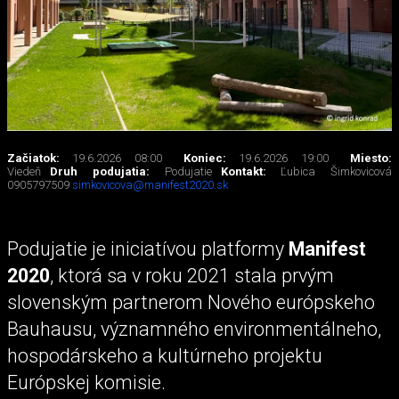
Začiatok:
19.6.2026 08:00
Koniec:
19.6.2026 19:00
Miesto:
Viedeň
Druh podujatia:
Podujatie
Kontakt:
Ľubica Šimkovicová
0905797509
simkovicova@manifest2020.sk
Podujatie je iniciatívou platformy
Manifest
2020
, ktorá sa v roku 2021 stala prvým
slovenským partnerom Nového európskeho
Bauhausu, významného environmentálneho,
hospodárskeho a kultúrneho projektu
Európskej komisie.