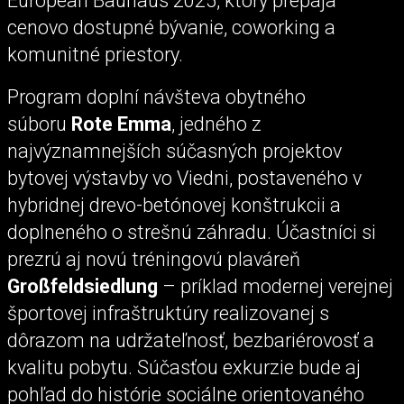
European Bauhaus 2025, ktorý prepája
cenovo dostupné bývanie, coworking a
komunitné priestory.
Program doplní návšteva obytného
súboru
Rote Emma
, jedného z
najvýznamnejších súčasných projektov
bytovej výstavby vo Viedni, postaveného v
hybridnej drevo-betónovej konštrukcii a
doplneného o strešnú záhradu. Účastníci si
prezrú aj novú tréningovú plaváreň
Großfeldsiedlung
– príklad modernej verejnej
športovej infraštruktúry realizovanej s
dôrazom na udržateľnosť, bezbariérovosť a
kvalitu pobytu. Súčasťou exkurzie bude aj
pohľad do histórie sociálne orientovaného