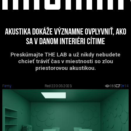
Akustika dokáže významne ovplyvniť, ako
sa v danom interiéri cítime
Preskúmajte THE LAB a už nikdy nebudete
chcieť tráviť čas v miestnosti so zlou
priestorovou akustikou.
Firmy
Red 2
20.03.2023
185
0
+14