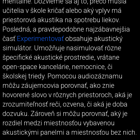
mentálne. Dozvieme sa aj to, prečo musia
učitelia v škole kričať alebo aký vplyv má
priestorová akustika na spotrebu liekov.
Posledná, a pravdepodobne najzábavnejšia
časť
Experimentovať
obsahuje akustický
simulátor. Umožňuje nasimulovať rôzne
špecifické akustické prostredie, vrátane
open-space kancelárie, nemocnice, či
školskej triedy. Pomocou audiozáznamu
môžu záujemcovia porovnať, ako znie
hovorené slovo v rôznych priestoroch, aká je
zrozumiteľnosť reči, ozvena, či aká je doba
dozvuku. Zároveň si môžu porovnať, aký je
rozdiel medzi miestnosťou vybavenou
akustickými panelmi a miestnosťou bez nich.