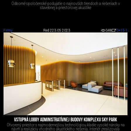
Odborné spoločenské podujatie o najnovších trendoch a riešeniach v
stavebnej a priestorovej akustike
Firmy
Red 2
23.05.2023
348
0
+15
-1
VSTUPNÁ LOBBY ADMINISTRATÍVNEJ BUDOVY KOMPLEXU SKY PARK
Otvorený priestor s najmodernejšou technológiou kladie vysoké nároky na
návrh a realizáciu vhodného akustického riešenia. Interiér zrealizovala