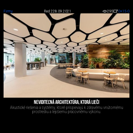
Firmy
Red 2
28.09.2021
295
0
+15
-0
NEVIDITEĽNÁ ARCHITEKTÚRA, KTORÁ LIEČI
Akustické riešenia a systémy, ktoré prispievajú k zdravému vnútornému
prostrediu a lepšiemu pracovnému výkonu.