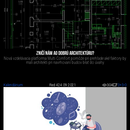
ZNIČÍ NÁM A0 DOBRÚ ARCHITEKTÚRU?
Nová vzdelávacia platforma Multi Comfort pomôže pri prehľade aké faktory by
mali architekti pri navrhovaní budov brať do úvahy
Kalendárium
Red 4
24.09.2021
304
0
+3
-0