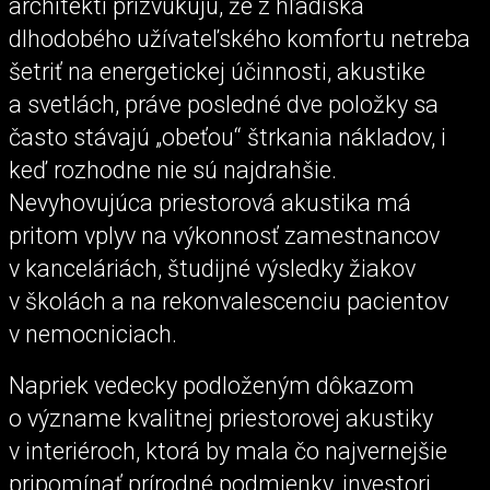
architekti prízvukujú, že z hľadiska
dlhodobého užívateľského komfortu netreba
šetriť na energetickej účinnosti, akustike
a svetlách, práve posledné dve položky sa
často stávajú „obeťou“ štrkania nákladov, i
keď rozhodne nie sú najdrahšie.
Nevyhovujúca priestorová akustika má
pritom vplyv na výkonnosť zamestnancov
v kanceláriách, študijné výsledky žiakov
v školách a na rekonvalescenciu pacientov
v nemocniciach.
Napriek vedecky podloženým dôkazom
o význame kvalitnej priestorovej akustiky
v interiéroch, ktorá by mala čo najvernejšie
pripomínať prírodné podmienky, investori