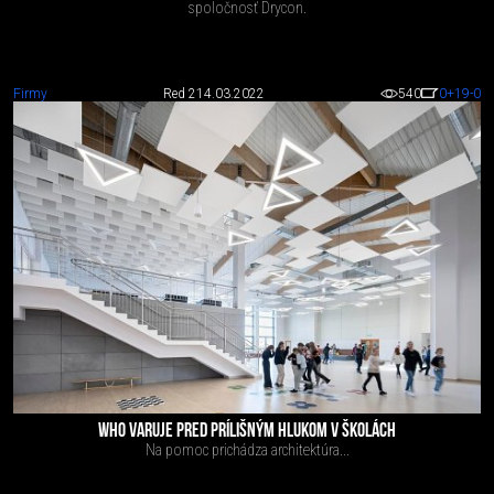
spoločnosť Drycon.
Firmy
Red 2
14.03.2022
540
0
+19
-0
WHO VARUJE PRED PRÍLIŠNÝM HLUKOM V ŠKOLÁCH
Na pomoc prichádza architektúra...