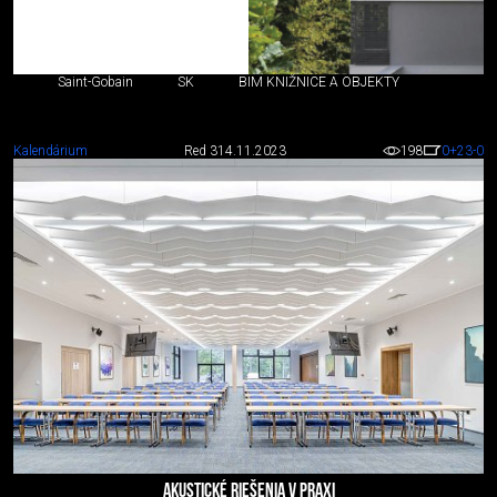
Saint-Gobain
SK
BIM KNIŽNICE A OBJEKTY
Kalendárium
Red 3
14.11.2023
198
0
+23
-0
AKUSTICKÉ RIEŠENIA V PRAXI