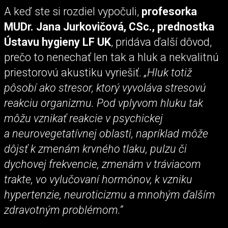
A keď ste si rozdiel vypočuli,
profesorka
MUDr. Jana Jurkovičová, CSc., prednostka
Ústavu hygieny LF UK
, pridáva ďalší dôvod,
prečo to nenechať len tak a hluk a nekvalitnú
priestorovú akustiku vyriešiť.
„Hluk totiž
pôsobí ako stresor, ktorý vyvoláva stresovú
reakciu organizmu. Pod vplyvom hluku tak
môžu vznikať reakcie v psychickej
a neurovegetatívnej oblasti, napríklad môže
dôjsť k zmenám krvného tlaku, pulzu či
dychovej frekvencie, zmenám v tráviacom
trakte, vo vylučovaní hormónov, k vzniku
hypertenzie, neuroticizmu a mnohým ďalším
zdravotným problémom.“