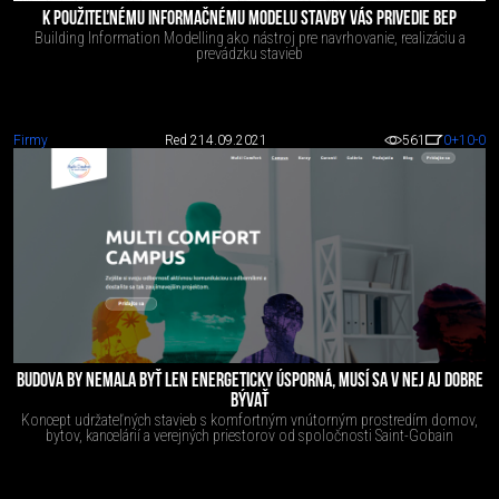
K POUŽITEĽNÉMU INFORMAČNÉMU MODELU STAVBY VÁS PRIVEDIE BEP
Building Information Modelling ako nástroj pre navrhovanie, realizáciu a
prevádzku stavieb
Firmy
Red 2
14.09.2021
561
0
+10
-0
BUDOVA BY NEMALA BYŤ LEN ENERGETICKY ÚSPORNÁ, MUSÍ SA V NEJ AJ DOBRE
BÝVAŤ
Koncept udržateľných stavieb s komfortným vnútorným prostredím domov,
bytov, kancelárií a verejných priestorov od spoločnosti Saint-Gobain