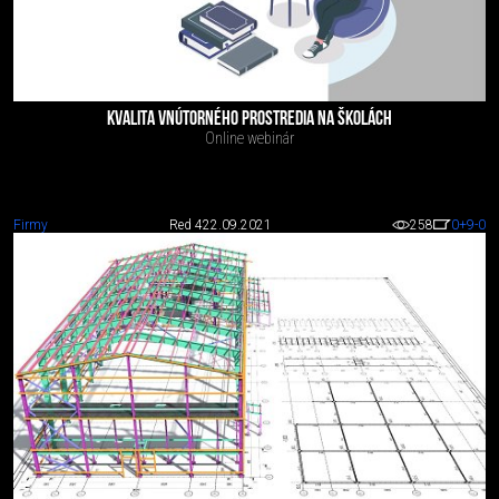
KVALITA VNÚTORNÉHO PROSTREDIA NA ŠKOLÁCH
Online webinár
Firmy
Red 4
22.09.2021
258
0
+9
-0