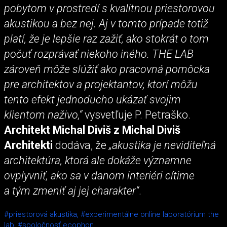
pobytom v prostredí s kvalitnou priestorovou
akustikou a bez nej. Aj v tomto prípade totiž
platí, že je lepšie raz zažiť, ako stokrát o tom
počuť rozprávať niekoho iného. THE LAB
zároveň môže slúžiť ako pracovná pomôcka
pre architektov a projektantov, ktorí môžu
tento efekt jednoducho ukázať svojim
klientom naživo,“
vysvetľuje P. Petraško.
Architekt Michal Diviš z Michal Diviš
Architekti
dodáva, že
„akustika je neviditeľná
architektúra, ktorá ale dokáže významne
ovplyvniť, ako sa v danom interiéri cítime
a tým zmeniť aj jej charakter“
.
#priestorová akustika,
#experimentálne online laboratórium the
lab,
#spoločnosť ecophon