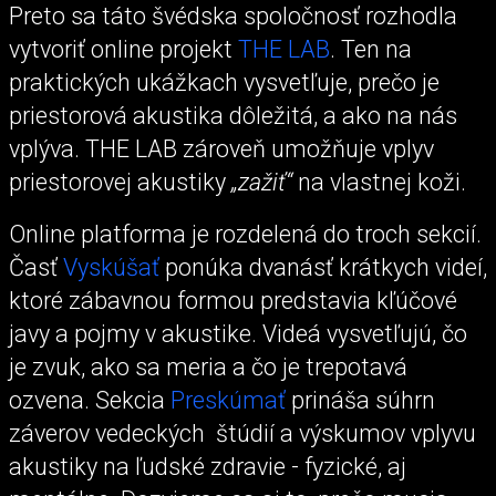
Preto sa táto švédska spoločnosť rozhodla
vytvoriť online projekt
THE LAB
. Ten na
praktických ukážkach vysvetľuje, prečo je
priestorová akustika dôležitá, a ako na nás
vplýva. THE LAB zároveň umožňuje vplyv
priestorovej akustiky
„zažiť“
na vlastnej koži.
Online platforma je rozdelená do troch sekcií.
Časť
Vyskúšať
ponúka dvanásť krátkych videí,
ktoré zábavnou formou predstavia kľúčové
javy a pojmy v akustike. Videá vysvetľujú, čo
je zvuk, ako sa meria a čo je trepotavá
ozvena. Sekcia
Preskúmať
prináša súhrn
záverov vedeckých štúdií a výskumov vplyvu
akustiky na ľudské zdravie - fyzické, aj