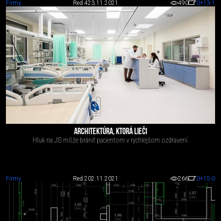
Firmy
Red 4
23.11.2021
490
0
+13
-1
ARCHITEKTÚRA, KTORÁ LIEČI
Hluk na JIS môže brániť pacientom v rýchlejšom ozdravení.
Firmy
Red 2
02.11.2021
266
0
+15
-0