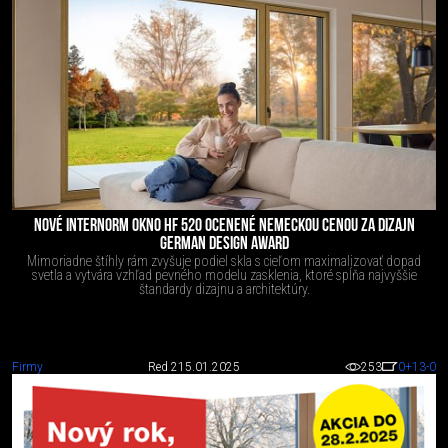
NOVÉ INTERNORM OKNO HF 520 OCENENÉ NEMECKOU CENOU ZA DIZAJN
GERMAN DESIGN AWARD
Mimoriadne štíhly rám zvyšuje podiel skla s cieľom maximalizovať dopad
svetla a vytvára vzhľad pevného modelu zasklenia, ktoré spĺňa najvyššie
štandardy dizajnu a architektúry.
Firmy
Red 2
15.01.2025
253
0
+13
-0