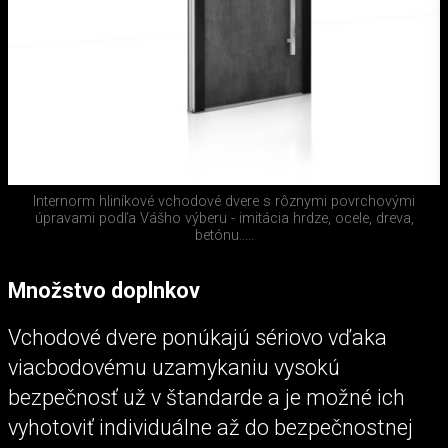
Internorm hliníkové vchodové dvere s rôznymi povrchovými
úpravami podľa Vášho výberu - imitácia hrdze, ocele, dreva,
betónu.....
Množstvo doplnkov
Vchodové dvere ponúkajú sériovo vďaka
viacbodovému uzamykaniu vysokú
bezpečnosť už v štandarde a je možné ich
vyhotoviť individuálne až do bezpečnostnej