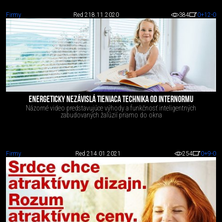
Firmy
Red 2
18.11.2020
384
0
+12
-0
ENERGETICKY NEZÁVISLÁ TIENIACA TECHNIKA OD INTERNORMU
Názorné video predstavujúce výhody a funkčnosť inteligentných
zabudovaných žalúzií priamo do okna
Firmy
Red 2
14.01.2021
254
0
+9
-0