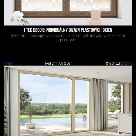
I-TEC DECOR: INDIVIDUÁLNY DIZAJN PLASTOVÝCH OKIEN
Internorm posilňuje svoju pozíciu lídra v oblasti inovácií v oknárskom
priemysle
Firmy
Red 2
11.09.2024
831
0
+21
-0