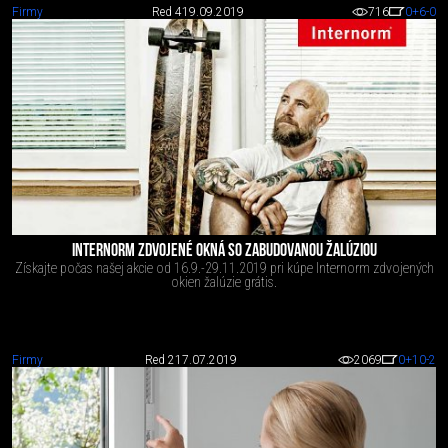
Firmy
Red 4
19.09.2019
716
0
+6
-0
INTERNORM ZDVOJENÉ OKNÁ SO ZABUDOVANOU ŽALÚZIOU
Získajte počas našej akcie od 16.9.-29.11.2019 pri kúpe Internorm zdvojených
okien žalúzie grátis.
Firmy
Red 2
17.07.2019
2069
0
+10
-2