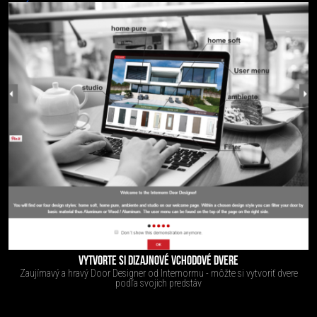
VYTVORTE SI DIZAJNOVÉ VCHODOVÉ DVERE
Zaujímavý a hravý Door Designer od Internormu - môžte si vytvoriť dvere
podľa svojich predstáv