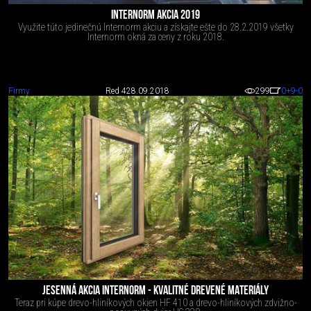
INTERNORM AKCIA 2019
Využite túto jedinečnú Internorm akciu a získajte ešte do 28.2.2019 všetky
Internorm okná za ceny z roku 2018.
Firmy
Red 4
28.09.2018
299
0
+9
-0
JESENNÁ AKCIA INTERNORM - KVALITNÉ DREVENÉ MATERIÁLY
Teraz pri kúpe drevo-hliníkových okien HF 410 a drevo-hliníkových zdvižno-