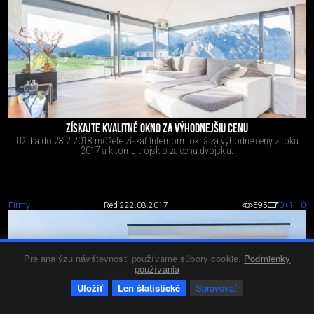
ZÍSKAJTE KVALITNÉ OKNO ZA VÝHODNEJŠIU CENU
Už iba do 28.2.2018 môžete získať Internorm okná za výhodné ceny z roku
2017 a k tomu trojsklo za cenu dvojskla.
Firmy
Red 2
22.08.2017
595
0
+11
-0
Pre analýzu návštevnosti používame súbory cookie.
Podmienky
používania
Uložiť
Len štatistické
Spravovať