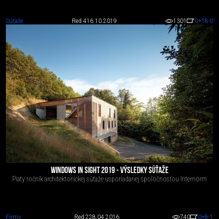
Súťaže
Red 4
16.10.2019
1301
0
+18
-0
WINDOWS IN SIGHT 2019 - VÝSLEDKY SÚŤAŽE
Piaty ročník architektonickej súťaže usporiadanej spoločnosťou Internorm
Firmy
Red 2
28.04.2016
740
0
+8
-1