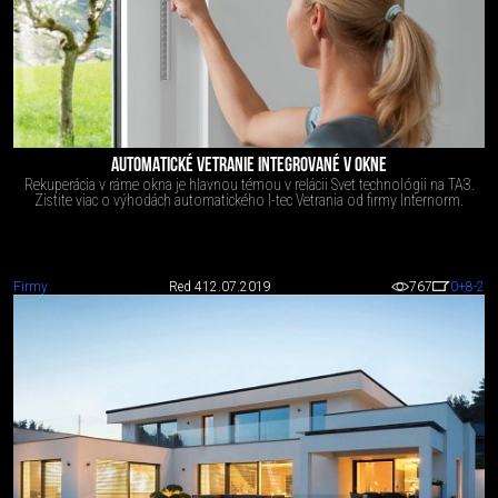
AUTOMATICKÉ VETRANIE INTEGROVANÉ V OKNE
Rekuperácia v ráme okna je hlavnou témou v relácii Svet technológii na TA3.
Zistite viac o výhodách automatického I-tec Vetrania od firmy Internorm.
Firmy
Red 4
12.07.2019
767
0
+8
-2