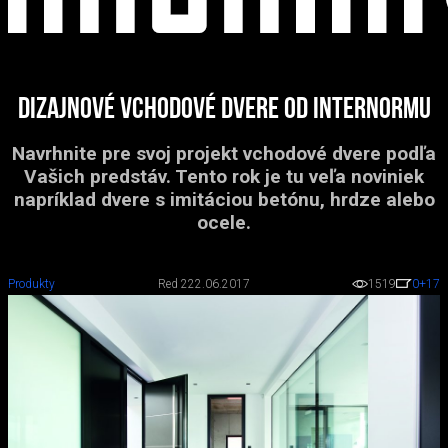
Dizajnové vchodové dvere od Internormu
Navrhnite pre svoj projekt vchodové dvere podľa
Vašich predstáv. Tento rok je tu veľa noviniek
napríklad dvere s imitáciou betónu, hrdze alebo
ocele.
Produkty
Red 2
22.06.2017
1519
0
+17