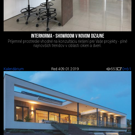
INTERNORMA - SHOWROOM V NOVOM DIZAJNE
Príjemné prostredie vhodné na konzultáciu riešení pre Vaše projekty - plné
najnovších trendov v oblasti okien a dverí.
Kalendárium
Red 4
09.01.2019
553
0
+6
-1