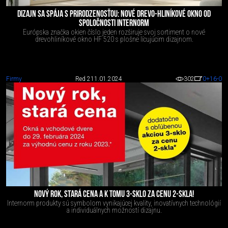
DIZAJN SA SPÁJA S PRIRODZENOSŤOU: NOVÉ DREVO-HLINÍKOVÉ OKNO OD
SPOLOČNOSTI INTERNORM
Európska značka okien číslo jeden rozširuje svoj sortiment o nové
drevohliníkové okno HF 520 s plošne lícujúcim dizajnom.
Firmy
Red 2
11.01.2024
302
0
+16
-0
NOVÝ ROK, STARÁ CENA A K TOMU 3-SKLO ZA CENU 2-SKLA!
Internorm produkty sú symbolom vynikajúcej kvality, inovatívnych technológií
a individuálnych možností dizajnu.