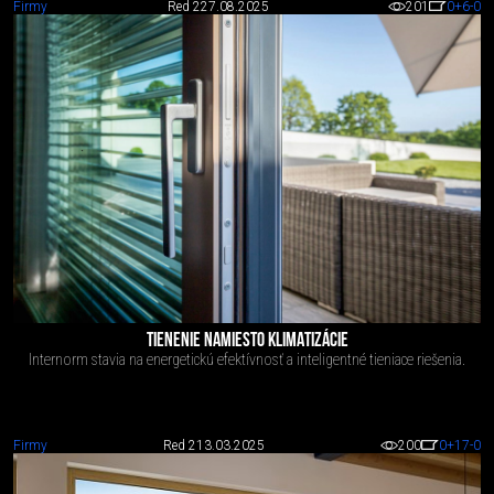
Firmy
Red 2
27.08.2025
201
0
+6
-0
TIENENIE NAMIESTO KLIMATIZÁCIE
Internorm stavia na energetickú efektívnosť a inteligentné tieniace riešenia.
Firmy
Red 2
13.03.2025
200
0
+17
-0