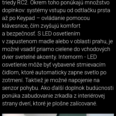
triedy RC2. Okrem toho ponúkajú množstvo
doplnkov: systémy vstupu od odtlačku prsta
až po Keypad – ovládanie pomocou
klávesnice, čím zvyšujú komfort
a bezpečnosť. S LED osvetlením
v zapustenom madle alebo v oblasti prahu, je
možné vsadiť priamo cielene do vchodových
dvier svetelné akcenty. Internorm - LED
osvetlenie môže byť vybavené stmievacím
čidlom, ktoré automaticky zapne svetlo po
zotmení. Taktiež je možné napojenie na
senzor pohybu. Ako ďalší doplnok budúcnosti
ponúka zabudovanie zrkadla z interiérovej
strany dverí, ktoré je plošne zalícované.