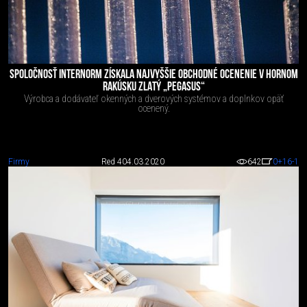
SPOLOČNOSŤ INTERNORM ZÍSKALA NAJVYŠŠIE OBCHODNÉ OCENENIE V HORNOM
RAKÚSKU ZLATÝ „PEGASUS“
Výrobca a dodávateľ okenných a dverových systémov a doplnkov opäť
ocenený.
Firmy
Red 4
04.03.2020
642
0
+16
-1