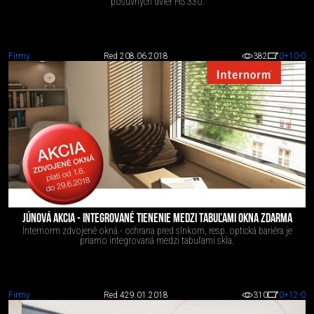
posuvných dvier HS 330.
Firmy
Red 2
08.06.2018
382
0
+10
-0
JÚNOVÁ AKCIA - INTEGROVANÉ TIENENIE MEDZI TABUĽAMI OKNA ZDARMA
Internorm zdvojené okná - ochrana pred slnkom, resp. optická bariéra je
priamo integrovaná medzi tabuľami skla.
Firmy
Red 4
29.01.2018
310
0
+12
-0