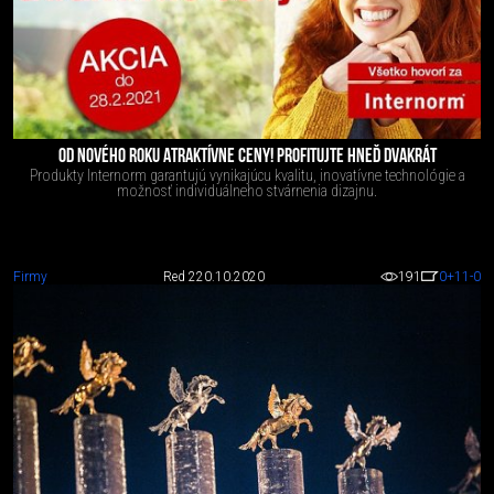
OD NOVÉHO ROKU ATRAKTÍVNE CENY! PROFITUJTE HNEĎ DVAKRÁT
Produkty Internorm garantujú vynikajúcu kvalitu, inovatívne technológie a
možnosť individuálneho stvárnenia dizajnu.
Firmy
Red 2
20.10.2020
191
0
+11
-0