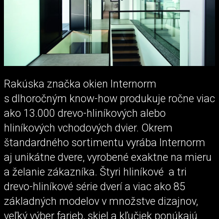
Rakúska značka okien Internorm
s dlhoročným know-how produkuje ročne viac
ako 13.000 drevo-hliníkových alebo
hliníkových vchodových dvier. Okrem
štandardného sortimentu vyrába Internorm
aj unikátne dvere, vyrobené exaktne na mieru
a želanie zákazníka. Štyri hliníkové a tri
drevo-hliníkové série dverí a viac ako 85
základných modelov v množstve dizajnov,
veľký výber farieb, skiel a kľučiek ponúkajú