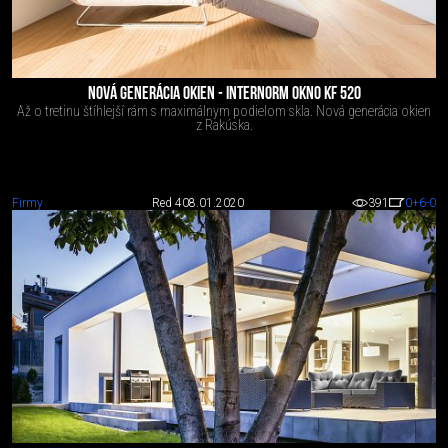
NOVÁ GENERÁCIA OKIEN - INTERNORM OKNO KF 520
Až o tretinu štíhlejší rám s maximálnym podielom skla. Nová generácia okien
z Rakúska.
Firmy
Red 4
08.01.2020
391
0
+6
-0