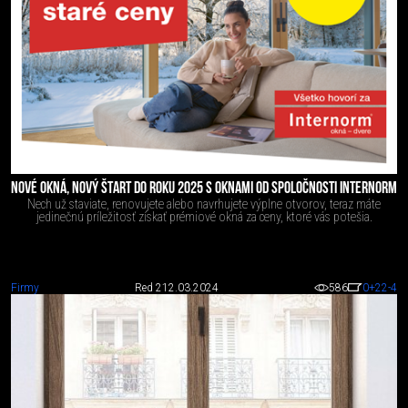
NOVÉ OKNÁ, NOVÝ ŠTART DO ROKU 2025 S OKNAMI OD SPOLOČNOSTI INTERNORM
Nech už staviate, renovujete alebo navrhujete výplne otvorov, teraz máte
jedinečnú príležitosť získať prémiové okná za ceny, ktoré vás potešia.
Firmy
Red 2
12.03.2024
586
0
+22
-4