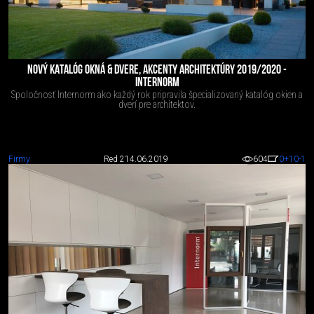
NOVÝ KATALÓG OKNÁ & DVERE, AKCENTY ARCHITEKTÚRY 2019/2020 -
INTERNORM
Spoločnosť Internorm ako každý rok pripravila špecializovaný katalóg okien a
dverí pre architektov.
Firmy
Red 2
14.06.2019
604
0
+10
-1