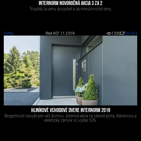
INTERNORM NOVOROČNÁ AKCIA 3 ZA 2
Trojsklá za cenu dvojskiel a za minuloročné ceny.
Firmy
Red 4
07.11.2019
1335
0
+16
-3
HLINÍKOVÉ VCHODOVÉ DVERE INTERNORM 2019
Bezpečnosť navyše pre váš domov. Jesenná akcia na skener prsta, klávesnicu a
elektrický zámok vo výške 50%.