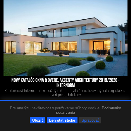
NOVÝ KATALÓG OKNÁ & DVERE, AKCENTY ARCHITEKTÚRY 2019/2020 -
INTERNORM
Spoločnosť Internorm ako každý rok pripravila špecializovaný katalóg okien a
dverí pre architektov.
Pre analýzu návštevnosti používame súbory cookie.
Podmienky
používania
Firmy
Red 2
22.06.2017
1521
0
+17
-0
Uložiť
Len štatistické
Spravovať