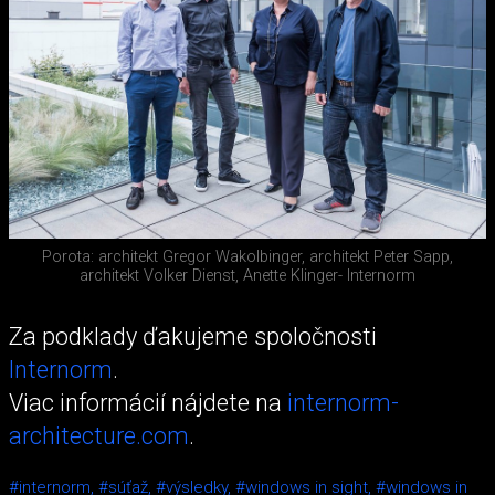
Porota: architekt Gregor Wakolbinger, architekt Peter Sapp,
architekt Volker Dienst, Anette Klinger- Internorm
Za podklady ďakujeme spoločnosti
Internorm
.
Viac informácií nájdete na
internorm-
architecture.com
.
#internorm,
#súťaž,
#výsledky,
#windows in sight,
#windows in