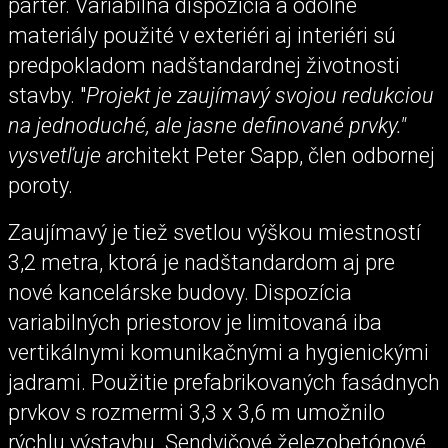
parter. Variabilná dispozícia a odolné
materiály použité v exteriéri aj interiéri sú
predpokladom nadštandardnej životnosti
stavby. "
Projekt je zaujímavý svojou redukciou
na jednoduché, ale jasne definované prvky."
vysvetľuje a
rchitekt Peter Sapp, člen odbornej
poroty.
Zaujímavý je tiež svetlou výškou miestností
3,2 metra, ktorá je nadštandardom aj pre
nové kancelárske budovy. Dispozícia
variabilných priestorov je limitovaná iba
vertikálnymi komunikačnými a hygienickými
jadrami. Použitie prefabrikovaných fasádnych
prvkov s rozmermi 3,3 x 3,6 m umožnilo
rýchlu výstavbu. Sendvičové železobetónové