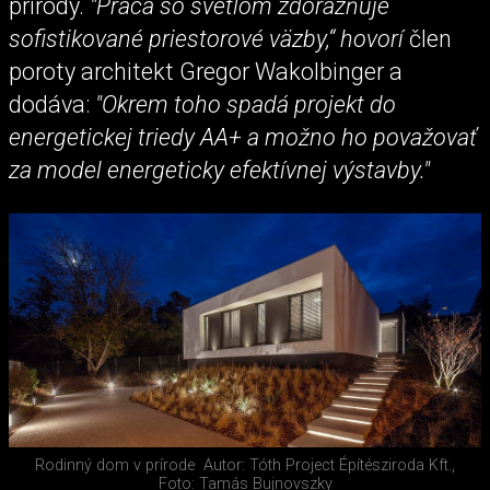
prírody.
"Práca so svetlom zdôrazňuje
sofistikované priestorové väzby,“ hovorí
člen
poroty architekt Gregor Wakolbinger a
dodáva:
"Okrem toho spadá projekt do
energetickej triedy AA+ a možno ho považovať
za model energeticky efektívnej výstavby."
Rodinný dom v prírode
Autor: Tóth Project Építésziroda Kft.,
Foto: Tamás Bujnovszky