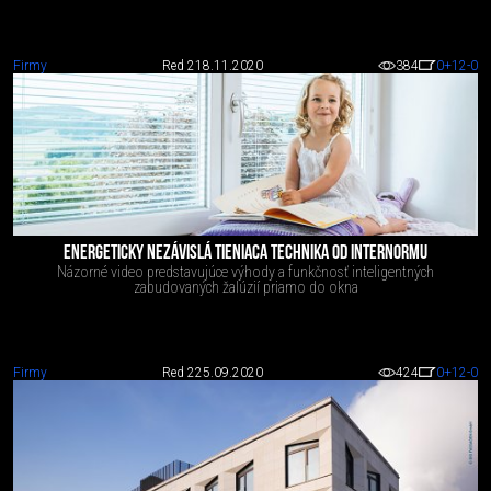
Firmy
Red 2
18.11.2020
384
0
+12
-0
ENERGETICKY NEZÁVISLÁ TIENIACA TECHNIKA OD INTERNORMU
Názorné video predstavujúce výhody a funkčnosť inteligentných
zabudovaných žalúzií priamo do okna
Firmy
Red 2
25.09.2020
424
0
+12
-0