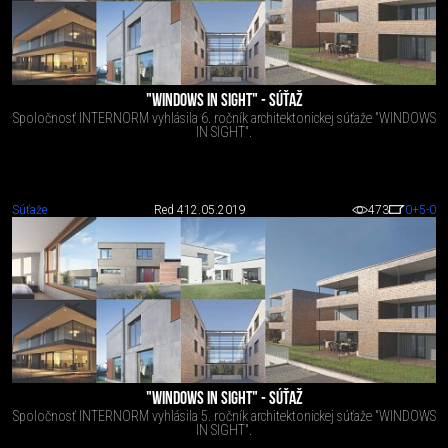
"WINDOWS IN SIGHT" - SÚŤAŽ
Spoločnosť INTERNORM vyhlásila 6. ročník architektonickej súťaže "WINDOWS
IN SIGHT".
Súťaže
Red 4
12.05.2019
473
0
+5
-0
"WINDOWS IN SIGHT" - SÚŤAŽ
Spoločnosť INTERNORM vyhlásila 5. ročník architektonickej súťaže "WINDOWS
IN SIGHT".