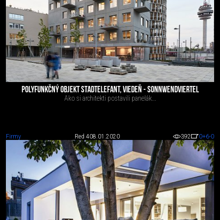
POLYFUNKČNÝ OBJEKT STADTELEFANT, VIEDEŇ - SONNWENDVIERTEL
Ako si architekti postavili panelák...
Firmy
Red 4
08.01.2020
392
0
+6
-0