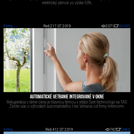
elektrický zámok vo výške 50%.
Firmy
Red 2
17.07.2019
2071
0
+10
-2
AUTOMATICKÉ VETRANIE INTEGROVANÉ V OKNE
Rekuperácia v ráme okna je hlavnou témou v relácii Svet technológii na TA3.
Zistite viac o výhodách automatického I-tec Vetrania od firmy Internorm.
Firmy
Red 4
12.07.2019
767
0
+8
-2