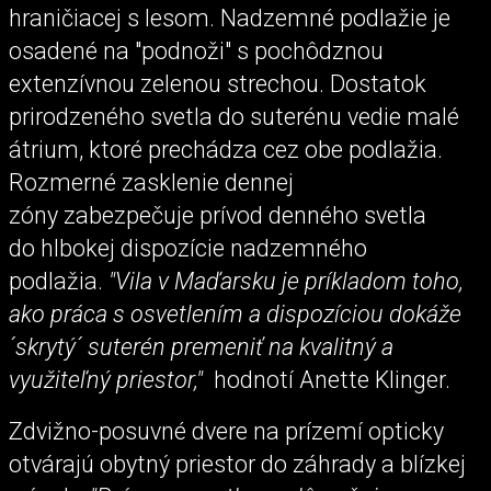
hraničiacej s lesom. Nadzemné podlažie je
osadené na "podnoži" s pochôdznou
extenzívnou zelenou strechou. Dostatok
prirodzeného svetla do suterénu vedie malé
átrium, ktoré prechádza cez obe podlažia.
Rozmerné zasklenie dennej
zóny zabezpečuje prívod denného svetla
do hlbokej dispozície nadzemného
podlažia.
"Vila v Maďarsku je príkladom toho,
ako práca s osvetlením a dispozíciou dokáže
´skrytý´ suterén premeniť na kvalitný a
využiteľný priestor,"
hodnotí Anette Klinger.
Zdvižno-posuvné dvere na prízemí opticky
otvárajú obytný priestor do záhrady a blízkej