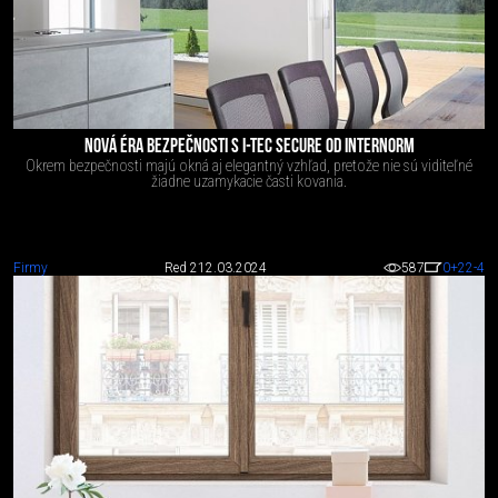
NOVÁ ÉRA BEZPEČNOSTI S I-TEC SECURE OD INTERNORM
Okrem bezpečnosti majú okná aj elegantný vzhľad, pretože nie sú viditeľné
žiadne uzamykacie časti kovania.
Firmy
Red 2
12.03.2024
587
0
+22
-4