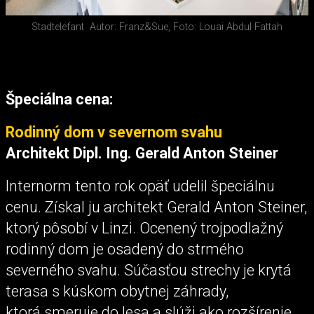
Stadtelefant
Autor: Franz&Sue, Foto: Louai Abdul Fattah
Špeciálna cena:
Rodinný dom v severnom svahu
Architekt Dipl. Ing. Gerald Anton Steiner
Internorm tento rok opäť udelil špeciálnu
cenu. Získal ju architekt Gerald Anton Steiner,
ktorý pôsobí v Linzi. Ocenený trojpodlažný
rodinný dom je osadený do strmého
severného svahu. Súčasťou strechy je krytá
terasa s kúskom obytnej záhrady,
ktorá smeruje do lesa a slúži ako rozšírenie