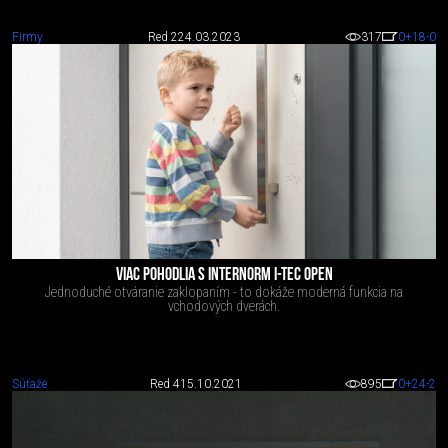
Firmy
Red 2
24.03.2023
317
0
+18
-0
VIAC POHODLIA S INTERNORM I-TEC OPEN
Jednoduché otváranie zaklopaním - to dokáže moderná funkcia na
vchodových dverách.
Súťaže
Red 4
15.10.2021
895
0
+24
-2