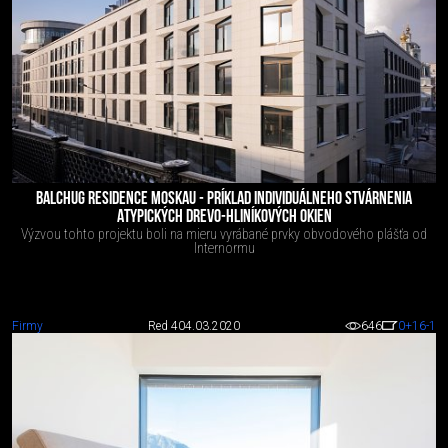
BALCHUG RESIDENCE MOSKAU - PRÍKLAD INDIVIDUÁLNEHO STVÁRNENIA
ATYPICKÝCH DREVO-HLINÍKOVÝCH OKIEN
Výzvou tohto projektu boli na mieru vyrábané prvky obvodového plášťa od
Internormu
Firmy
Red 4
04.03.2020
646
0
+16
-1