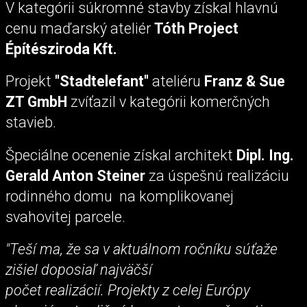
V kategórii súkromné stavby získal hlavnú
cenu maďarský ateliér
Tóth Project
Építésziroda Kft.
Projekt
"Stadtelefant"
ateliéru
Franz & Sue
ZT GmbH
zvíťazil v kategórii komerčných
stavieb.
Špeciálne ocenenie získal architekt
Dipl. Ing.
Gerald Anton Steiner
za úspešnú realizáciu
rodinného domu na komplikovanej
svahovitej parcele.
"Teší ma, že sa v aktuálnom ročníku súťaže
zišiel doposiaľ najväčší
počet realizácií. Projekty z celej Európy