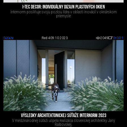
I-TEC DECOR: INDIVIDUÁLNY DIZAJN PLASTOVÝCH OKIEN
Internorm posilňuje svoju pozíciu lídra v oblasti inovácií v oknárskom
priemysle
Súťaže
Red 4
09.10.2023
2049
0
+30
-1
VÝSLEDKY ARCHITEKTONICKEJ SÚŤAŽE INTERNORM 2023
V medzinárodnej súťaži uspela realizácia slovenskej architektky Jany
Ralbovskej.