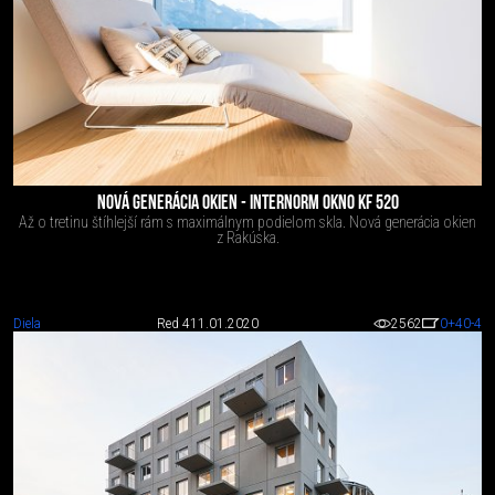
NOVÁ GENERÁCIA OKIEN - INTERNORM OKNO KF 520
Až o tretinu štíhlejší rám s maximálnym podielom skla. Nová generácia okien
z Rakúska.
Diela
Red 4
11.01.2020
2562
0
+40
-4