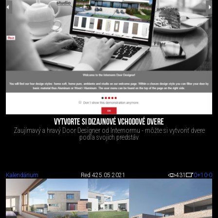
VYTVORTE SI DIZAJNOVÉ VCHODOVÉ DVERE
Zaujímavý a hravý Door Designer od Internormu - môžte si vytvoriť dvere
podľa svojich predstáv
Kalendárium
Red 4
25.05.2021
431
0
+10
-0