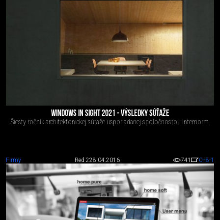
WINDOWS IN SIGHT 2021 - VÝSLEDKY SÚŤAŽE
Šiesty ročník architektonickej súťaže usporiadanej spoločnosťou Internorm.
Firmy
Red 2
28.04.2016
741
0
+8
-1