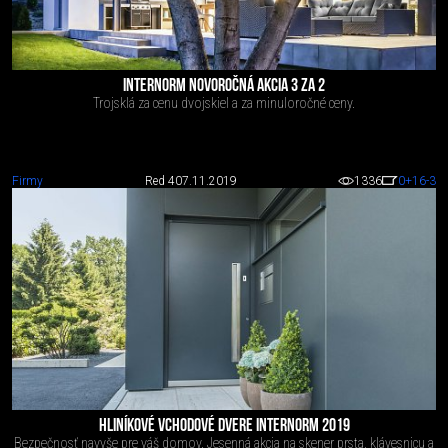
INTERNORM NOVOROČNÁ AKCIA 3 ZA 2
Trojsklá za cenu dvojskiel a za minuloročné ceny.
Firmy
Red 4
07.11.2019
1336
0
+16
-3
HLINÍKOVÉ VCHODOVÉ DVERE INTERNORM 2019
Bezpečnosť navyše pre váš domov. Jesenná akcia na skener prsta, klávesnicu a