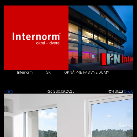
Internorm
SK
OKNÁ PRE PASÍVNE DOMY
Firmy
Red 2
30.09.2025
136
0
+6
-0