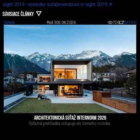
sight 2019 - výsledky súťažewindows in sight 2019,
#
SÚVISIACE ČLÁNKY
Súťaže
Red 3
05.06.2026
726
0
+10
-0
ARCHITEKTONICKÁ SÚŤAŽ INTERNORM 2026
Súťažná prehliadka vstupuje do ôsmeho ročníka.