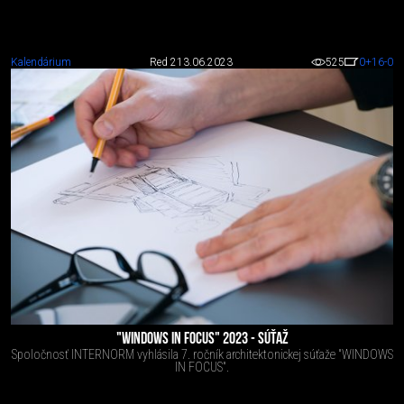
Kalendárium
Red 2
13.06.2023
525
0
+16
-0
"WINDOWS IN FOCUS" 2023 - SÚŤAŽ
Spoločnosť INTERNORM vyhlásila 7. ročník architektonickej súťaže "WINDOWS
IN FOCUS".