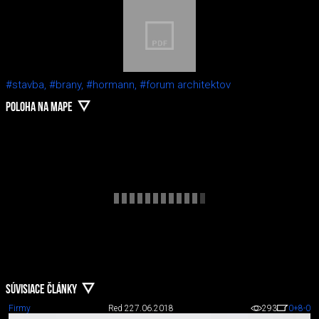
#stavba,
#brany,
#hormann,
#forum architektov
POLOHA NA MAPE
SÚVISIACE ČLÁNKY
Firmy
Red 2
27.06.2018
293
0
+8
-0