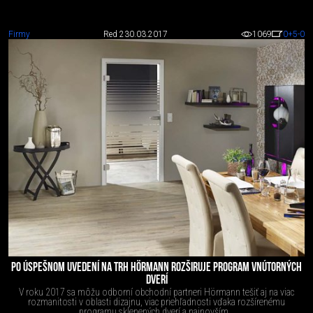
Firmy
Red 2
30.03.2017
1069
0
+5
-0
PO ÚSPEŠNOM UVEDENÍ NA TRH HÖRMANN ROZŠIRUJE PROGRAM VNÚTORNÝCH
DVERÍ
V roku 2017 sa môžu odborní obchodní partneri Hörmann tešiť aj na viac
rozmanitosti v oblasti dizajnu, viac priehľadnosti vďaka rozšírenému
programu sklenených dverí a najnovším...