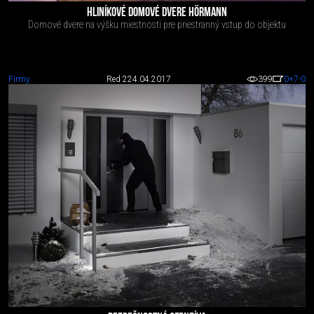
HLINÍKOVÉ DOMOVÉ DVERE HÖRMANN
Domové dvere na výšku miestnosti pre priestranný vstup do objektu
Firmy
Red 2
24.04.2017
399
0
+7
-0