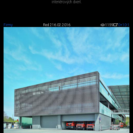
interiérových dverí.
Firmy
Red 2
16.02.2016
1159
0
+10
-1