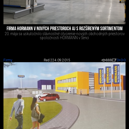
FIRMA HORMANN V NOVÝCH PRIESTOROCH AJ S ROZŠÍRENÝM SORTIMENTOM
20. mája sa uskutočnilo slávnostné otvorenie nových obchodných priestorov
spoločnosti HÖRMANN v Senci
Firmy
Red 2
24.09.2015
888
0
+0
-0