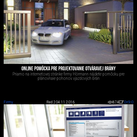
ONLINE POMÔCKA PRE PROJEKTOVANIE OTVÁRAVEJ BRÁNY
Priamo na internetovej stránke firmy Hörmann nájdete pomôcku pre
plánovnaie pohonov vjazdových brán
Firmy
Red 2
04.11.2016
874
0
+9
-0