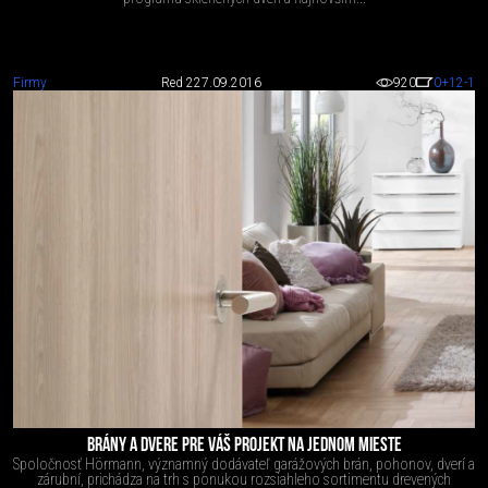
Firmy
Red 2
27.09.2016
920
0
+12
-1
BRÁNY A DVERE PRE VÁŠ PROJEKT NA JEDNOM MIESTE
Spoločnosť Hörmann, významný dodávateľ garážových brán, pohonov, dverí a
zárubní, prichádza na trh s ponukou rozsiahleho sortimentu drevených