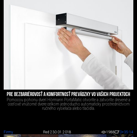
PRE BEZBARIÉROVOSŤ A KOMFORTNOSŤ PREVÁDZKY VO VAŠICH PROJEKTOCH
Pomocou pohonu dverí Hörmann PortaMatic otvoríte a zatvoríte drevené a
oceľové vnútorné dvere celkom jednoducho automaticky prostredníctvom
ručného vysielača alebo tlačidla.
Firmy
Red 2
30.01.2018
1988
0
+35
-14