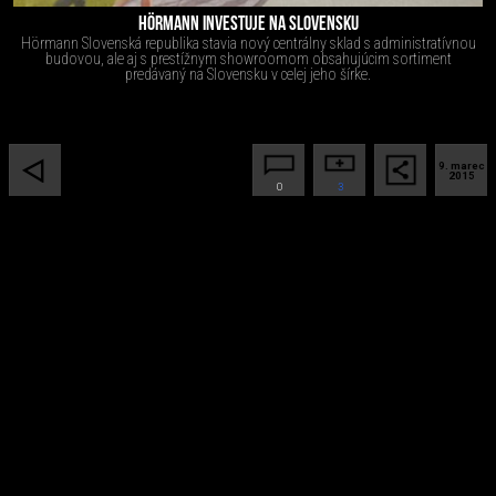
HÖRMANN INVESTUJE NA SLOVENSKU
Hörmann Slovenská republika stavia nový centrálny sklad s administratívnou
budovou, ale aj s prestížnym showroomom obsahujúcim sortiment
predávaný na Slovensku v celej jeho šírke.
9. marec
2015
0
3