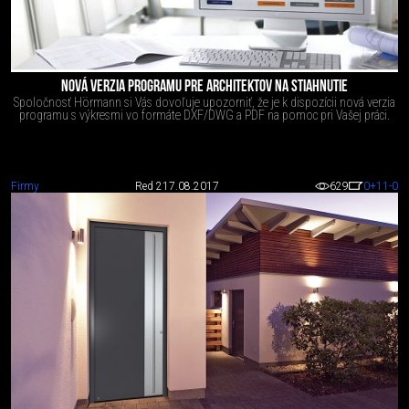
NOVÁ VERZIA PROGRAMU PRE ARCHITEKTOV NA STIAHNUTIE
Spoločnosť Hörmann si Vás dovoľuje upozorniť, že je k dispozícii nová verzia
programu s výkresmi vo formáte DXF/DWG a PDF na pomoc pri Vašej práci.
Firmy
Red 2
17.08.2017
629
0
+11
-0