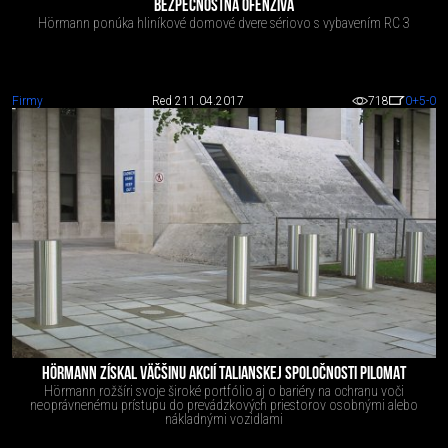
BEZPEČNOSTNÁ OFENZÍVA
Hörmann ponúka hliníkové domové dvere sériovo s vybavením RC 3
Firmy
Red 2
11.04.2017
718
0
+5
-0
HÖRMANN ZÍSKAL VÄČŠINU AKCIÍ TALIANSKEJ SPOLOČNOSTI PILOMAT
Hörmann rožšíri svoje široké portfólio aj o bariéry na ochranu voči
neoprávnenému prístupu do prevádzkových priestorov osobnými alebo
nákladnými vozidlami