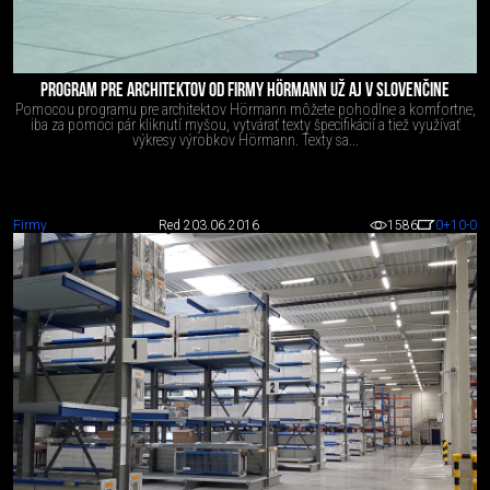
PROGRAM PRE ARCHITEKTOV OD FIRMY HÖRMANN UŽ AJ V SLOVENČINE
Pomocou programu pre architektov Hörmann môžete pohodlne a komfortne,
iba za pomoci pár kliknutí myšou, vytvárať texty špecifikácií a tiež využívať
výkresy výrobkov Hörmann. Texty sa...
Firmy
Red 2
03.06.2016
1586
0
+10
-0