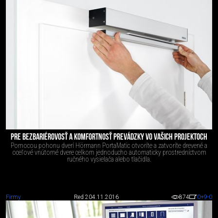
PRE BEZBARIÉROVOSŤ A KOMFORTNOSŤ PREVÁDZKY VO VAŠICH PROJEKTOCH
Pomocou pohonu dverí Hörmann PortaMatic otvoríte a zatvoríte drevené a
oceľové vnútorné dvere celkom jednoducho automaticky prostredníctvom
ručného vysielača alebo tlačidla.
Firmy
Red 2
04.11.2016
874
0
+9
-0