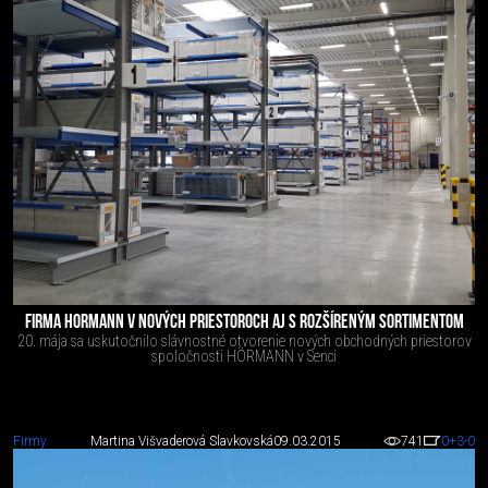
FIRMA HORMANN V NOVÝCH PRIESTOROCH AJ S ROZŠÍRENÝM SORTIMENTOM
20. mája sa uskutočnilo slávnostné otvorenie nových obchodných priestorov
spoločnosti HÖRMANN v Senci
Firmy
Martina Višvaderová Slavkovská
09.03.2015
741
0
+3
-0