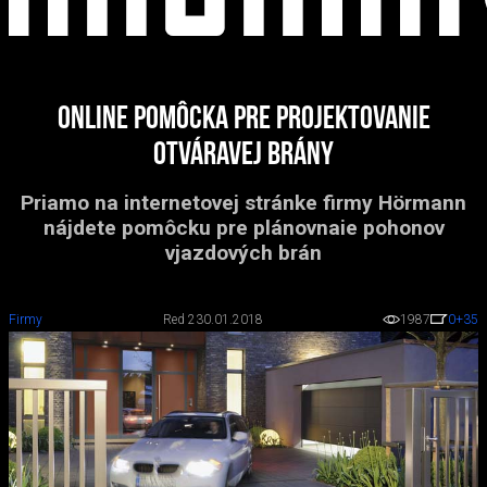
Online pomôcka pre projektovanie
otváravej brány
Priamo na internetovej stránke firmy Hörmann
nájdete pomôcku pre plánovnaie pohonov
vjazdových brán
Firmy
Red 2
30.01.2018
1987
0
+35