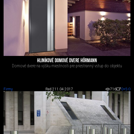
HLINÍKOVÉ DOMOVÉ DVERE HÖRMANN
Domové dvere na výšku miestnosti pre priestranný vstup do objektu
Firmy
Red 2
11.04.2017
716
0
+5
-0