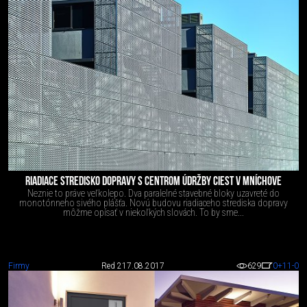
RIADIACE STREDISKO DOPRAVY S CENTROM ÚDRŽBY CIEST V MNÍCHOVE
Neznie to práve veľkolepo. Dva paralelné stavebné bloky uzavreté do
monotónneho sivého plášťa. Novú budovu riadiaceho strediska dopravy
môžme opísať v niekoľkých slovách. To by sme...
Firmy
Red 2
17.08.2017
629
0
+11
-0