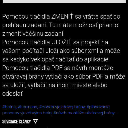
Pomocou tlačidla ZMENIŤ sa vráťte späť do
prehľadu zadaní. Tu máte možnosť priamo
zmeniť väčšinu zadaní.
Pomocou tlačidla ULOŽIŤ sa projekt na
vašom počítači uloží ako súbor xml a môže
sa kedykoľvek opäť načítať do aplikácie.
Pomocou tlačidla PDF sa návrh montáže
otváravej brány vytlačí ako súbor PDF a môže
sa uložiť, vytlačiť na inom mieste alebo
odoslať
#brána,
#hörmann,
#pohon vjazdovej brány,
#plánovanie
pohonov vjazdových brán,
#návrh montáže otváravej brány
SÚVISIACE ČLÁNKY