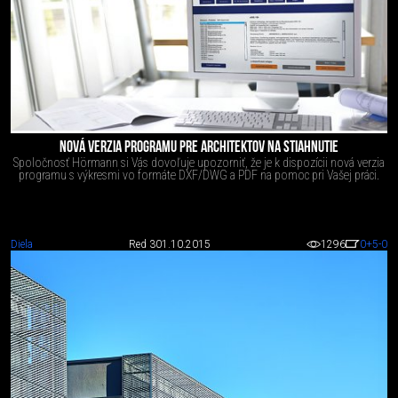
NOVÁ VERZIA PROGRAMU PRE ARCHITEKTOV NA STIAHNUTIE
Spoločnosť Hörmann si Vás dovoľuje upozorniť, že je k dispozícii nová verzia
programu s výkresmi vo formáte DXF/DWG a PDF na pomoc pri Vašej práci.
Diela
Red 3
01.10.2015
1296
0
+5
-0