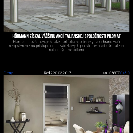
HÖRMANN ZÍSKAL VÄČŠINU AKCIÍ TALIANSKEJ SPOLOČNOSTI PILOMAT
Hörmann rožšíri svoje široké portfólio aj o bariéry na ochranu voči
neoprávnenému prístupu do prevádzkových priestorov osobnými alebo
nákladnými vozidlami
Firmy
Red 2
30.03.2017
1068
0
+5
-0