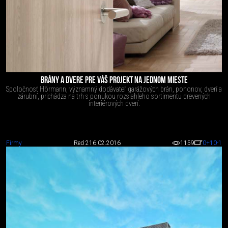
BRÁNY A DVERE PRE VÁŠ PROJEKT NA JEDNOM MIESTE
Spoločnosť Hörmann, významný dodávateľ garážových brán, pohonov, dverí a
zárubní, prichádza na trh s ponukou rozsiahleho sortimentu drevených
interiérových dverí.
Firmy
Red 2
16.02.2016
1159
0
+10
-1