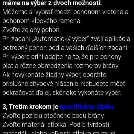
máme na výber z dvoch možností:
Môžeme si vybrať medzi pohonom vretena a
pohonom kĺbového ramena.
Zvoľte želaný pohon.
Pri zadaní „Automatický výber“ zvolí aplikácia
potrebný pohon podľa vašich ďalších zadaní.
Pri výbere prihliadajte na to, že pre pohony
platia rôzne obmedzenia rozmerov brány.
Ak nevykonáte žiadny výber, obdržíte
príslušné chybové hlásenie. Nebudete môcť
pokračovať ďalej, skôr ako vykonáte výber.
3, Tretím krokom je
špecifikácia sĺpika.
Zvoľte pozíciu otočného bodu brány.
Zvoľte materiál stĺpika. Podľa tvrdosti
materiálu alebo veľkosti stĺpika sa musí