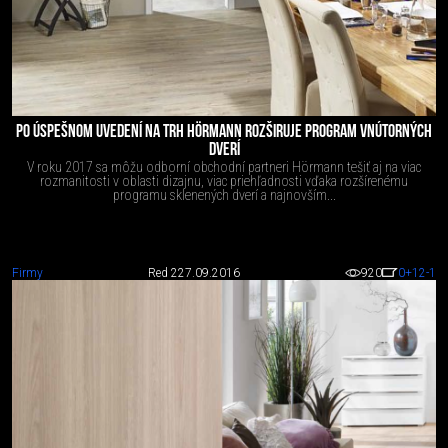
PO ÚSPEŠNOM UVEDENÍ NA TRH HÖRMANN ROZŠIRUJE PROGRAM VNÚTORNÝCH
DVERÍ
V roku 2017 sa môžu odborní obchodní partneri Hörmann tešiť aj na viac
rozmanitosti v oblasti dizajnu, viac priehľadnosti vďaka rozšírenému
programu sklenených dverí a najnovším...
Firmy
Red 2
27.09.2016
920
0
+12
-1