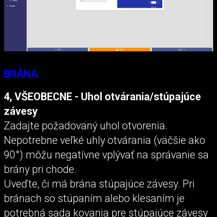
BRÁNA
4, VŠEOBECNE - Uhol otvárania/stúpajúce
závesy
Zadajte požadovaný uhol otvorenia.
Nepotrebne veľké uhly otvárania (väčšie ako
90°) môžu negatívne vplývať na správanie sa
brány pri chode.
Uveďte, či má brána stúpajúce závesy. Pri
bránach so stúpaním alebo klesaním je
potrebná sada kovania pre stúpajúce závesy