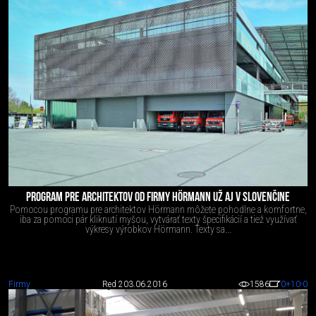
PROGRAM PRE ARCHITEKTOV OD FIRMY HÖRMANN UŽ AJ V SLOVENČINE
Pomocou programu pre architektov Hörmann môžete pohodlne a komfortne,
iba za pomoci pár kliknutí myšou, vytvárať texty špecifikácií a tiež využívať
výkresy výrobkov Hörmann. Texty sa...
Firmy
Red 2
03.06.2016
1586
0
+10
-0