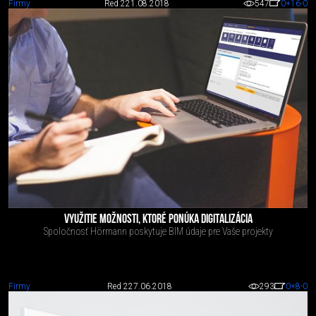
Firmy
Red 2
21.08.2018
547
0
+16
-0
VYUŽITIE MOŽNOSTI, KTORÉ PONÚKA DIGITALIZÁCIA
Spoločnosť Hörmann poskytuje BIM údaje pre Vaše projekty
Firmy
Red 2
27.06.2018
293
0
+8
-0