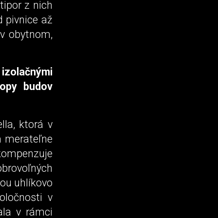
tipor z nich
d pivnice až
 v obytnom,
izolačnými
stopy budov
la, ktorá v
m merateľne
 kompenzuje
obrovoľných
vou uhlíkovo
oločnosti v
ala v rámci