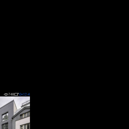
748
0
+12
-4