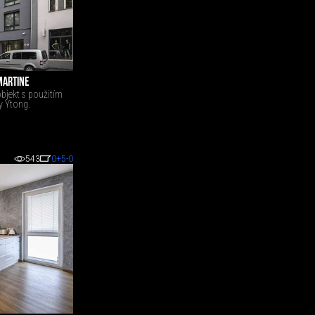
MARTINE
bjekt s použitím
y Ytong.
543
0
+5
-0