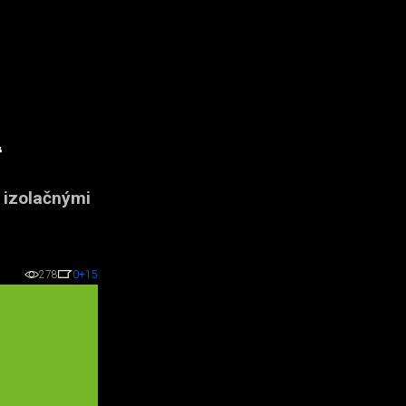
“
 izolačnými
278
0
+15