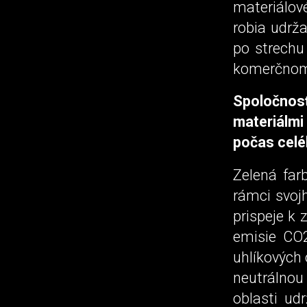
materiálové
robia udrža
po strechu
komerčnom 
Spoločnos
materiálmi
počas celé
Zelená far
rámci svoj
prispeje k
emisie CO2
uhlíkových 
neutrálnou
oblasti ud