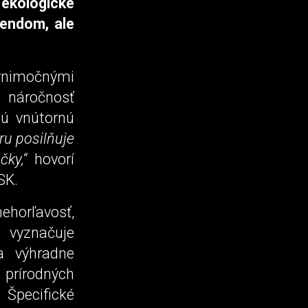
 ekologické
rendom, ale
ýnimočnými
ú náročnosť
nú vnútornú
ru posilňuje
čky,“
hovorí
SK.
horľavosť,
 vyznačuje
a výhradne
prírodných
Špecifické