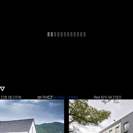
 2
28.06.2018
784
0
+16
-0
Firmy
Red 4
29.04.2020