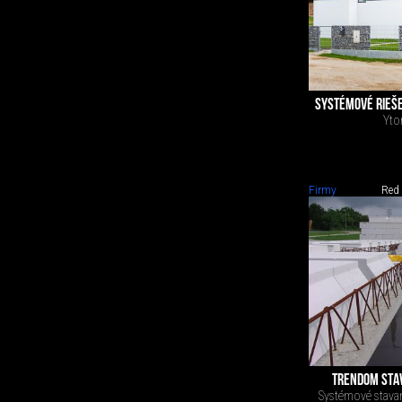
SYSTÉMOVÉ RIEŠE
Yto
Firmy
Red
TRENDOM STAV
Systémové stavani