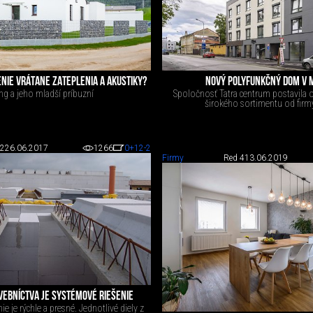
NIE VRÁTANE ZATEPLENIA A AKUSTIKY?
NOVÝ POLYFUNKČNÝ DOM V 
ng a jeho mladší príbuzní
Spoločnosť Tatra centrum postavila o
širokého sortimentu od firm
 2
26.06.2017
1266
0
+12
-2
Firmy
Red 4
13.06.2019
EBNÍCTVA JE SYSTÉMOVÉ RIEŠENIE
e je rýchle a presné. Jednotlivé diely z