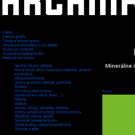
Všetko
Firemné profily
Články a tlačové správy
Ponuka pre architektov a ich ateliéry
Služby pri výstavbe
Vnútorné zariadenie budov
Materiály pre stavbu
Minerálne 
Spodná stavba, základy
Nosné konštrukcie, murovacie materiály, stropné
konštrukcie
Deliace konštrukcie
Úpravy povrchov, obklady, podhľady
Podlahy
Obvodový plášť budovy
Firmy
Výplne otvorov (okná, dvere, ...)
Strecha
Izolácie
Schody, rampy, zábradlia, mostíky
Výťahy, pohyblivé schody, dvihacie plošiny
Stavebná chémia, lepidlá
Technické zariadenie budov
Okolie budovy, verejné priestranstvá
Záhrada a zeleň