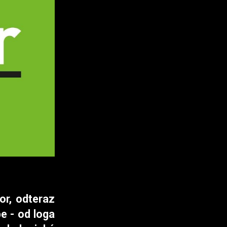
or, odteraz
e - od loga