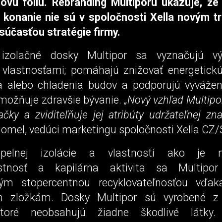
ovú fóliu. Rebranding Multiporu ukazuje, že
 konanie nie sú v spoločnosti Xella novým t
súčasťou stratégie firmy.
 izolačné dosky Multipor sa vyznačujú v
 vlastnosťami; pomáhajú znižovať energetick
a alebo chladenia budov a podporujú vyváže
umožňuje zdravšie bývanie.
„Nový vzhľad Multipo
ačky a zviditeľňuje jej atribúty udržateľnej zna
omel, vedúci marketingu spoločnosti Xella CZ/
elnej izolácie a vlastností ako je ne
ustnosť a kapilárna aktivita sa Multipor
kým stopercentnou recyklovateľnosťou vďak
m zložkám. Dosky Multipor sú vyrobené z 
ktoré neobsahujú žiadne škodlivé látky. 