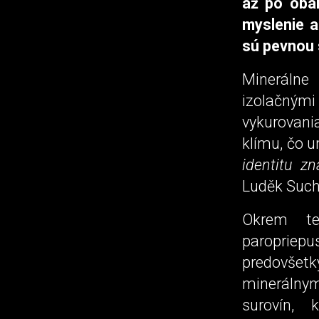
až po obal
myslenie a
sú pevnou 
Minerálne
izolačnými
vykurovani
klímu, čo 
identitu zn
Luděk Such
Okrem tep
paropriep
predovšet
minerálny
surovín, 