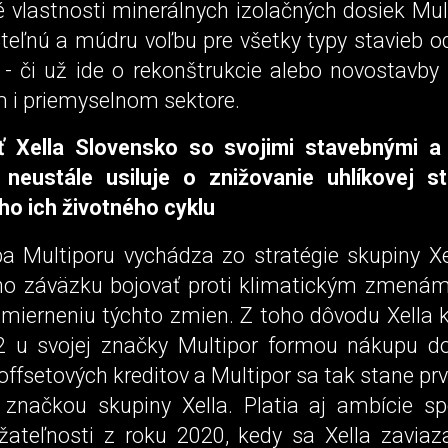
 vlastnosti minerálnych izolačných dosiek Mul
teľnú a múdru voľbu pre všetky typy stavieb o
 - či už ide o rekonštrukcie alebo novostavby
i priemyselnom sektore.
ť Xella Slovensko so svojimi stavebnými a 
 neustále usiluje o znižovanie uhlíkovej 
ho ich životného cyklu
ba Multiporu vychádza zo stratégie skupiny Xel
ho záväzku bojovať proti klimatickým zmená
 zmierneniu týchto zmien. Z toho dôvodu Xella
 u svojej značky Multipor formou nákupu d
offsetových kreditov a Multipor sa tak stane pr
 značkou skupiny Xella. Platia aj ambície sp
ržateľnosti z roku 2020, kedy sa Xella zaviaz