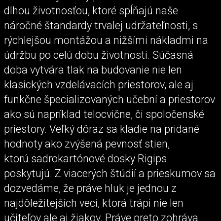
dlhou životnosťou, ktoré spĺňajú naše
náročné štandardy trvalej udržateľnosti, s
rýchlejšou montážou a nižšími nákladmi na
údržbu po celú dobu životnosti. Súčasná
doba vytvára tlak na budovanie nie len
klasických vzdelávacích priestorov, ale aj
funkčne špecializovaných učební a priestorov
ako sú napríklad telocvične, či spoločenské
priestory. Veľký dôraz sa kladie na pridané
hodnoty ako zvýšená pevnosť stien,
ktorú sadrokartónové dosky Rigips
poskytujú. Z viacerých štúdií a prieskumov sa
dozvedáme, že práve hluk je jednou z
najdôležitejších vecí, ktorá trápi nie len
učiteľov ale aj žiakov. Práve preto zohráva