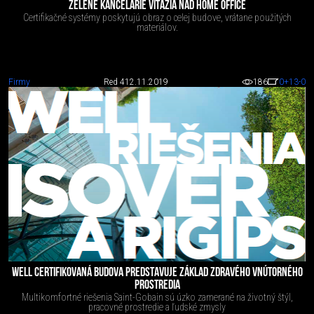
ZELENÉ KANCELÁRIE VÍŤAZIA NAD HOME OFFICE
Certifikačné systémy poskytujú obraz o celej budove, vrátane použitých
materiálov.
Firmy
Red 4
12.11.2019
186
0
+13
-0
WELL CERTIFIKOVANÁ BUDOVA PREDSTAVUJE ZÁKLAD ZDRAVÉHO VNÚTORNÉHO
PROSTREDIA
Multikomfortné riešenia Saint-Gobain sú úzko zamerané na životný štýl,
pracovné prostredie a ľudské zmysly