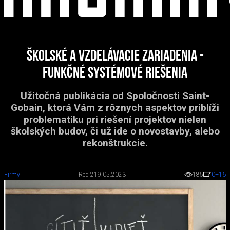
Školské a vzdelávacie zariadenia -
Funkčné systémové riešenia
Užitočná publikácia od Spoločnosti Saint-
Gobain, ktorá Vám z rôznych aspektov priblíži
problematiku pri riešení projektov nielen
školských budov, či už ide o novostavby, alebo
rekonštrukcie.
Firmy
Red 2
19.05.2023
185
0
+16