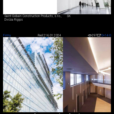
Saint-Gobain Construction Products, s.r.o.,
SK
Divízia Rigips
Firmy
Red 2
16.01.2024
297
0
+14
-0