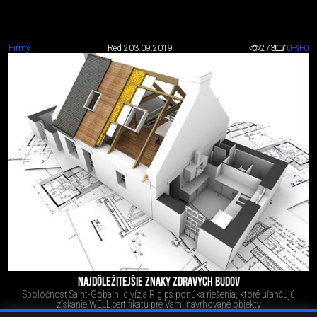
Firmy
Red 2
03.09.2019
273
0
+9
-0
NAJDÔLEŽITEJŠIE ZNAKY ZDRAVÝCH BUDOV
Spoločnosť Saint-Gobain, divízia Rigips ponúka riešenia, ktoré uľahčujú
získanie WELL certifikátu pre Vami navrhované objekty