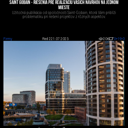
SAINT GOBAIN - RIEŠENIA PRE REALIZÁCIU VAŠICH NÁVRHOV NA JEDNOM
MIESTE
Užitočná publikácia od spoločnosti Saint-Gobain, ktorá Vám priblíži
problematiku pri riešení projektov z rôznych aspektov.
Firmy
Red 2
21.07.2023
206
0
+19
-0