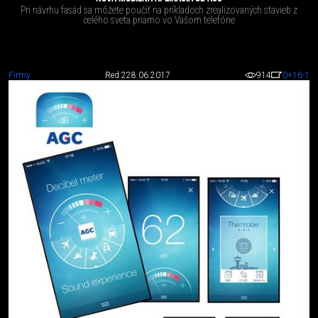
Pri návrhu fasád sa môžete poučiť na príkladoch zrealizovaných stavieb z
celého sveta priamo vo Vašom telefóne
Firmy
Red 2
28.06.2017
914
0
+16
-1