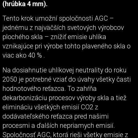
(hrúbka 4 mm).
Tento krok umožní spoločnosti AGC –
jednému z najväčších svetových výrobcov
plochého skla – znížiť emisie uhlíka
vznikajúce pri výrobe tohto plaveného skla o
viac ako 40 % .
Na dosiahnutie uhlíkovej neutrality do roku
2050 je potrebné vziať do úvahy všetky časti
hodnotového reťazca. To zahŕňa
dekarbonizáciu procesov výroby skla a tiež
elimináciu všetkých emisií CO2 z
dodávateľského reťazca pred našimi
procesmi a ďalších nepriamych emisií.
Spoločnosť AGC, ktorá rieši všetky emisie z