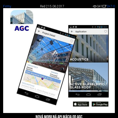
Firmy
Red 2
15.06.2017
341
0
+7
-0
NOVÁ MOBILNÁ APLIKÁCIA OD AGC