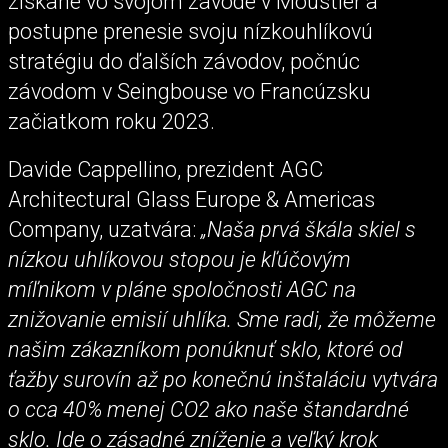
získané vo svojom závode v Moustier a
postupne prenesie svoju nízkouhlíkovú
stratégiu do ďalších závodov, počnúc
závodom v Seingbouse vo Francúzsku
začiatkom roku 2023.
Davide Cappellino, prezident AGC
Architectural Glass Europe & Americas
Company, uzatvára:
„Naša prvá škála skiel s
nízkou uhlíkovou stopou je kľúčovým
míľnikom v pláne spoločnosti AGC na
znižovanie emisií uhlíka. Sme radi, že môžeme
našim zákazníkom ponúknuť sklo, ktoré od
ťažby surovín až po konečnú inštaláciu vytvára
o cca 40% menej CO2 ako naše štandardné
sklo. Ide o zásadné zníženie a veľký krok