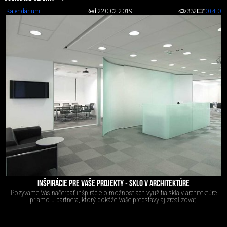
Kalendárium
Red 2
20.02.2019
332
0
+4
-0
INŠPIRÁCIE PRE VAŠE PROJEKTY - SKLO V ARCHITEKTÚRE
Pozývame Vás načerpať inšpirácie o možnostiach využitia skla v architektúre
priamo u partnera, ktorý dokáže Vaše predstavy aj zrealizovať.