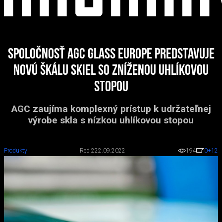
Spoločnosť AGC Glass Europe predstavuje
novú škálu skiel so zníženou uhlíkovou
stopou
AGC zaujíma komplexný prístup k udržateľnej
výrobe skla s nízkou uhlíkovou stopou
Produkty
Red 2
22.09.2022
194
0
+12