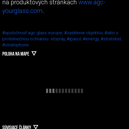
na produktových stránkach
www.agc-
yourglass.com
.
#spoločnosť agc glass europe,
#zasklenie objektov,
#sklo s
protislnečnou ochranou: stopray,
#ipasol,
#energy,
#stratobel,
#stratophone
POLOHA NA MAPE
SÚVISIACE ČLÁNKY