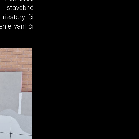
 stavebné
riestory či
nie vaní či