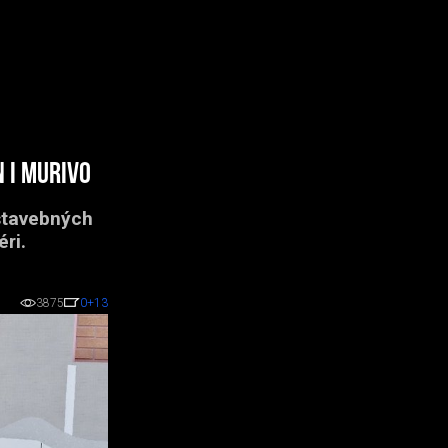
 i murivo
stavebných
éri.
3875
0
+13