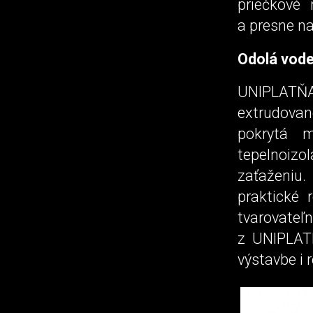
priečkové
a presne n
Odolá vode
UNIPLATŇ
extrudovan
pokrytá m
tepelnoizo
zaťaženiu.
praktické
tvarovateľ
z UNIPLATN
výstavbe i 