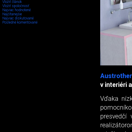
Vložiť článok
Vložiť spoločnosť
Najviac hodnotené
Najčítanejšie
Najviac diskutované
Posledné komentované
Austroth
v interiéri a
Vďaka nízk
pomocníkom
presvedčí 
realizátor