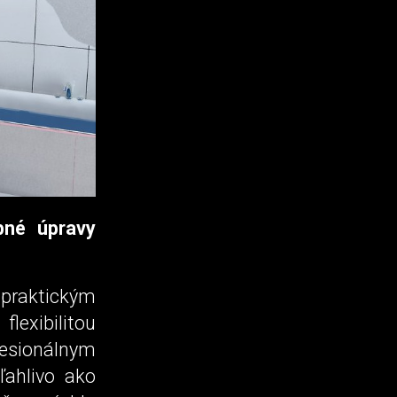
bné úpravy
 praktickým
lexibilitou
fesionálnym
ľahlivo ako