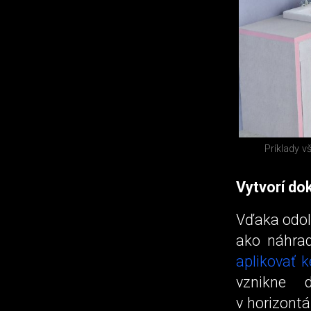
Príklady v
Vytvorí do
Vďaka odol
ako náhra
aplikovať 
vznikne 
v horizont