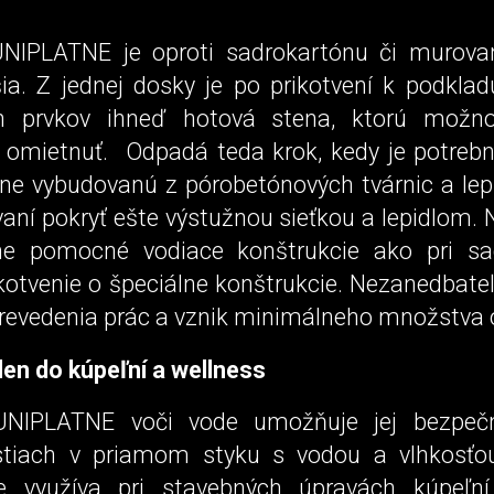
UNIPLATNE je oproti sadrokartónu či murova
ia. Z jednej dosky je po prikotvení k podkl
ch prvkov ihneď hotová stena, ktorú možn
i omietnuť. Odpadá teda krok, kedy je potrebn
cne vybudovanú z pórobetónových tvárnic a lepi
ní pokryť ešte výstužnou sieťkou a lepidlom. 
dne pomocné vodiace konštrukcie ako pri sa
kotvenie o špeciálne konštrukcie. Nezanedbateľ
 prevedenia prác a vznik minimálneho množstva
len do kúpeľní a wellness
UNIPLATNE voči vode umožňuje jej bezpečn
stiach v priamom styku s vodou a vlhkosťou
šie využíva pri stavebných úpravách kúpeľn