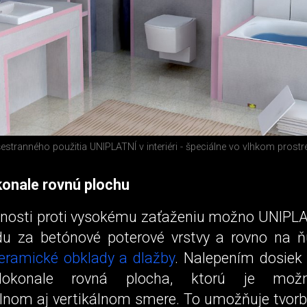
šestranného použitia UNIPLATNÍ v interiéri - špeciálne vo vlhkom prostr
konale rovnú plochu
nosti proti vysokému zaťaženiu možno UNIPL
du za betónové poterové vrstvy a rovno na 
keramické obklady a dlažby
. Nalepením dosiek
dokonale rovná plocha, ktorú je možn
álnom aj vertikálnom smere. To umožňuje tvorb