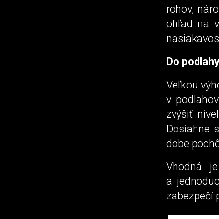
rohov, náro
ohľad na v
nasiakavost
Do podlahy 
Veľkou výh
v podlahov
zvýšiť nive
Dosiahne s
dobe pochô
Vhodná je 
a jednoduc
zabezpečí 