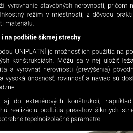
ží, vyrovnanie stavebných nerovností, pričom 
lhkostný režim v miestnosti, z dôvodu prakti
i materiálu.
i na podbitie šikmej strechy
odou UNIPLATNÍ je možnosť ich použitia na pod
ých konštrukciách. Môžu sa v nej uložiť leža
lita a vyrovnať nerovnosti (prevýšenia) pôvod
a vysoká únosnosť, rovinnosť a naviac sú dosk
dzne.
aj do exteriérových konštrukcií, napríkla
hú realizáciu podbitia presahov šikmých stri
potrebné tepelnoizolačné parametre.