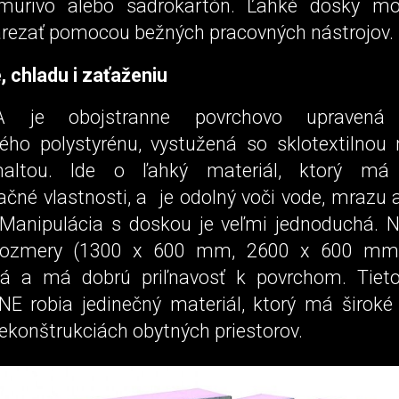
 murivo alebo sadrokartón. Ľahké dosky mo
arezať pomocou bežných pracovných nástrojov.
, chladu i zaťaženiu
A je obojstranne povrchovo upraven
ého polystyrénu, vystužená so sklotextilnou
altou. Ide o ľahký materiál, ktorý má 
lačné vlastnosti, a je odolný voči vode, mrazu
 Manipulácia s doskou je veľmi jednoduchá. 
 rozmery (1300 x 600 mm, 2600 x 600 mm),
ná a má dobrú priľnavosť k povrchom. Tieto
E robia jedinečný materiál, ktorý má široké v
rekonštrukciách obytných priestorov.