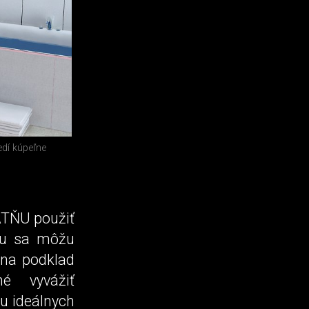
edí kúpeľne
ATŇU použiť
ňu sa môžu
 na podklad
é vyvážiť
u ideálnych