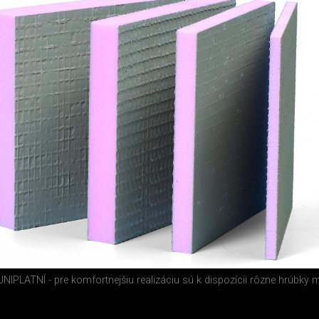
 UNIPLATNÍ - pre komfortnejšiu realizáciu sú k dispozícii rôzne hrúbky m