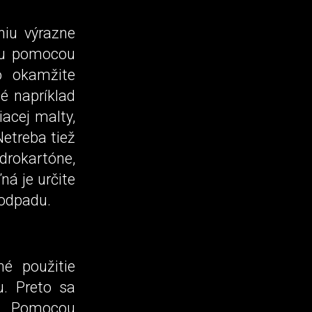
niu výrazne
adu pomocou
o okamžite
é napríklad
acej malty,
Netreba tiež
drokartóne,
ná je určite
 odpadu.
é použitie
. Preto sa
í. Pomocou