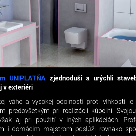
erm UNIPLATŇA
zjednoduší a urýchli stave
j v exteriéri
ej váhe a vysokej odolnosti proti vlhkosti je
 predovšetkým pri realizácii kúpeľní. Svojou f
však aj pri použití v iných aplikáciách. Pro
om i domácim majstrom poslúži rovnako spo