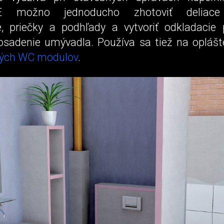
E možno jednoducho zhotoviť deliace
e, priečky a podhľady a vytvoriť odkladacie p
osadenie umývadla. Používa sa tiež na oplášte
vých WC modulov
.