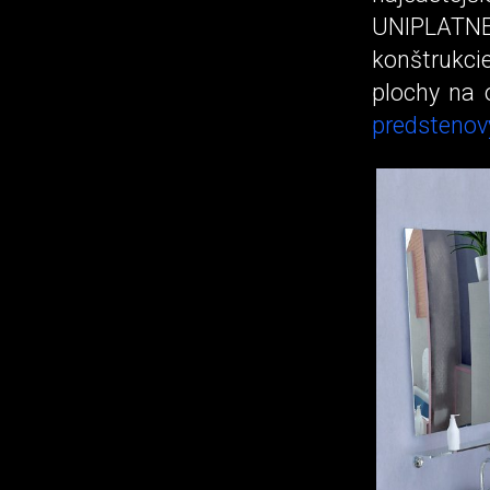
UNIPLATN
konštrukci
plochy na 
predsteno