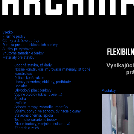
Všetko
Firemné profily
Články a tlačové správy
Ponuka pre architektov a ich ateliéry
Služby pri výstavbe
Flexibil
Vnútorné zariadenie budov
Materiály pre stavbu
Vynikajúc
Spodná stavba, základy
Nosné konštrukcie, murovacie materiály, stropné
prá
konštrukcie
Deliace konštrukcie
Úpravy povrchov, obklady, podhľady
Podlahy
Obvodový plášť budovy
Produkty
Výplne otvorov (okná, dvere, ...)
Strecha
Izolácie
Schody, rampy, zábradlia, mostíky
Výťahy, pohyblivé schody, dvihacie plošiny
Stavebná chémia, lepidlá
Technické zariadenie budov
Okolie budovy, verejné priestranstvá
Záhrada a zeleň