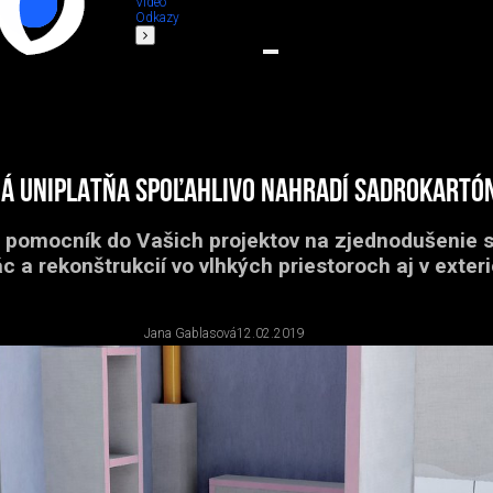
Video
Odkazy
ná UNIPLATŇA spoľahlivo nahradí sadrokartón
i pomocník do Vašich projektov na zjednodušenie 
c a rekonštrukcií vo vlhkých priestoroch aj v exteri
Jana Gablasová
12.02.2019