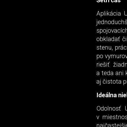
Šetrí čas
Aplikácia 
jednoduchš
spojovací
obkladať č
stenu, prá
po vymurova
riešiť žia
a teda ani 
aj čistota
Ideálna nie
Odolnosť 
v miestno
najčastej