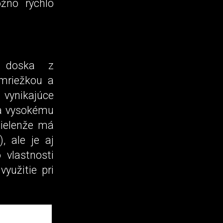
žno rýchlo
á doska z
 mriežkou a
vynikajúce
 a vysokému
Nielenže má
 ale je aj
 vlastnosti
yužitie pri