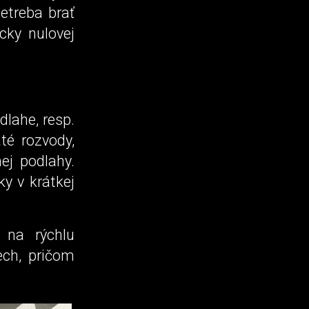
netreba brať
cky nulovej
lahe, resp.
té rozvody,
nej podlahy.
y v krátkej
d na rýchlu
ech, pričom