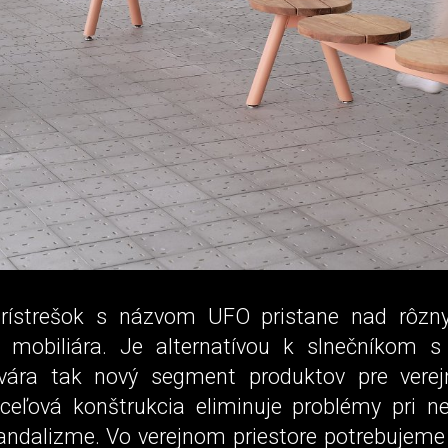
prístrešok s názvom UFO pristane nad rôzn
mobiliára. Je alternatívou k slnečníkom s
vára tak nový segment produktov pre verejn
oceľová konštrukcia eliminuje problémy pri n
vandalizme. Vo verejnom priestore potrebujeme 