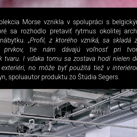
lekcia Morse vznikla v spolupráci s belgic
oré sa rozhodlo pretaviť rytmus okolitej arch
 nábytku.
„Profil, z ktorého vzniká, sa skladá
 prvkov, tie nám dávajú voľnosť pri tvor
k tvaru. I vďaka tomu sa zostava hodí nielen d
 exteriéri, no môže byť použitá tiež v interiéro
n, spoluautor produktu zo Štúdia Segers.