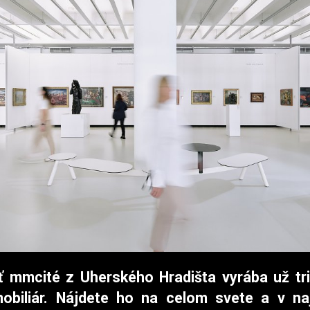
 mmcité z Uherského Hradišta vyrába už tr
obiliár. Nájdete ho na celom svete a v naj