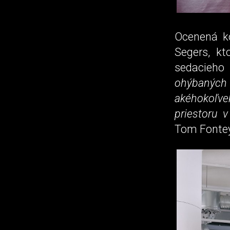
Ocenená ko
Segers, kt
sedacieho
ohýbaných
akéhokoľve
priestoru v
Tom Fontey