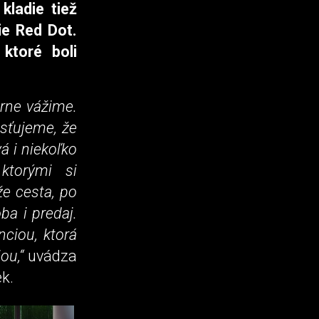
kladie tiež
ie Red Dot.
ktoré boli
rne vážime.
isťujeme, že
á i niekoľko
ktorými si
e cesta, po
ba i predaj.
ciou, ktorá
ou,“
uvádza
k.