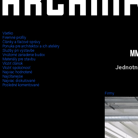
Všetko
Firemné profily
Články a tlačové správy
Ponuka pre architektov a ich ateliéry
Služby pri výstavbe
mm
Vnútorné zariadenie budov
Materiály pre stavbu
Vložiť článok
Jednotno
Vložiť spoločnosť
Najviac hodnotené
Najčítanejšie
Najviac diskutované
Posledné komentované
Firmy