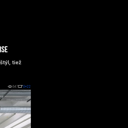
rse
týl, tiež
347
0
+22