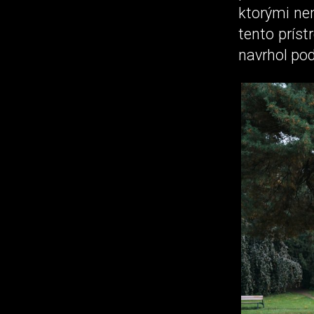
ktorými ne
tento príst
navrhol po