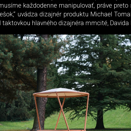
musíme každodenne manipulovať, práve preto 
rešok,“ uvádza dizajnér produktu Michael Tomal
d taktovkou hlavného dizajnéra mmcité, Davida