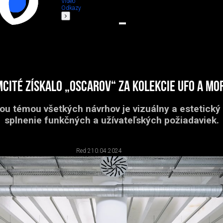
Video
Odkazy
cité získalo „Oscarov“ za kolekcie UFO a Mo
u témou všetkých návrhov je vizuálny a estetický š
splnenie funkčných a užívateľských požiadaviek.
Red 2
10.04.2024