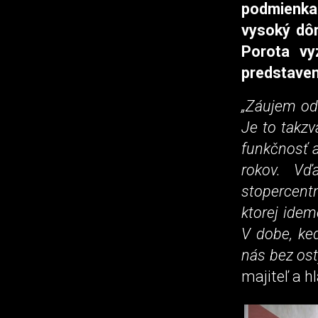
podmienkac
vysoký dôr
Porota vy
predstaven
„Záujem od
Je to takzv
funkčnosť a
rokov. Vď
stopercent
ktorej idem
V dobe, ke
nás bez ost
majiteľ a h