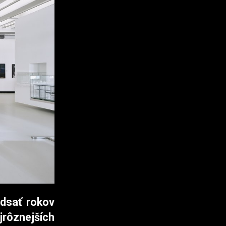
idsať rokov
rôznejších