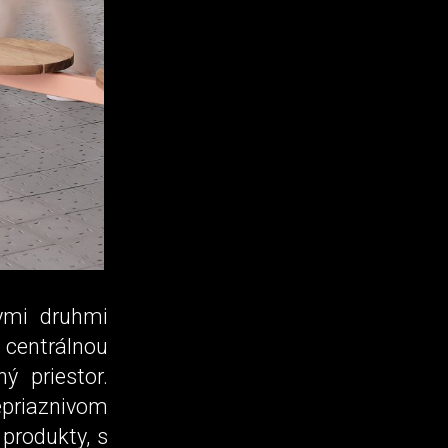
ymi druhmi
 centrálnou
ý priestor.
epriaznivom
produkty, s