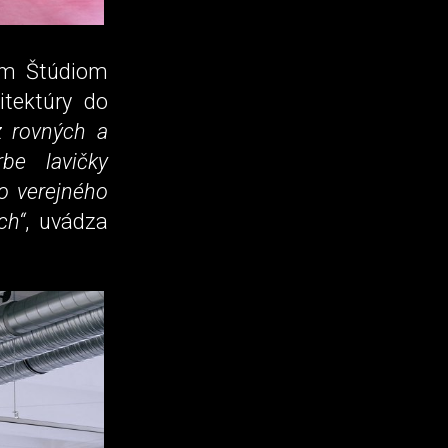
kým Štúdiom
itektúry do
 z rovných a
be lavičky
o verejného
ch“
, uvádza