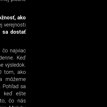
ožnosť, ako
j verejnosti
o sa dostať
 čo najviac
denne. Keď
me výsledok.
O tom, ako
 sa môžeme
. Pohľad sa
j keď ešte
to, čo nás