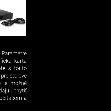
Parametre
ická karta
te s touto
pre stolové
ie je možné
dajú uchytiť
počítačom a