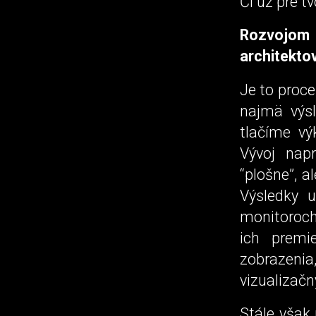
Či už pre t
Rozvojom 
architekto
Je to proce
najmä výsl
tlačíme vý
Vývoj nap
“plošne”, 
Výsledky u
monitoroch
ich premi
zobrazenia,
vizualizačn
Stále však 