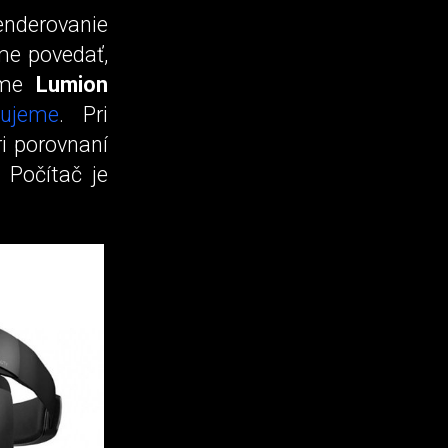
enderovanie
me povedať,
rame
Lumion
tujeme
. Pri
i porovnaní
 Počítač je