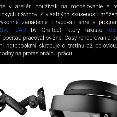
e v ateliéri používali na modelovanie a r
nických návrhov. Z vlastných skúseností môže
výkonné zariadenie. Pracovali sme v prog
Stor CAD
by Graitec), ktorý takisto
tes
 počítač pracoval svižne. Časy renderovania pr
i notebookmi skracuje o tretinu až polovicu.
hodný na profesionálnu prácu.