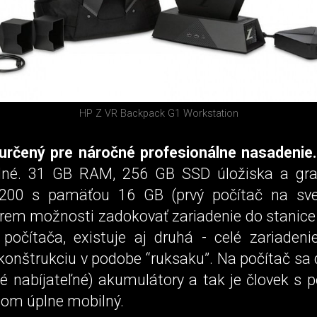
HP Z VR Backpack G1 Workstation
 určený pre náročné profesionálne nasadenie.
dné. 31 GB RAM, 256 GB SSD úložiska a graf
200 s pamäťou 16 GB (prvý počítač na sve
krem možnosti zadokovať zariadenie do stanice 
 počítača, existuje aj druhá - celé zariaden
konštrukciu v podobe “ruksaku”. Na počítač sa 
né nabíjateľné) akumulátory a tak je človek s 
om úplne mobilný.