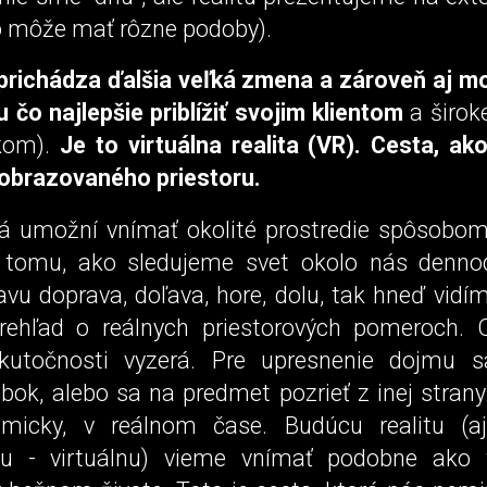
to môže mať rôzne podoby).
prichádza ďalšia veľká zmena a zároveň aj m
 čo najlepšie priblížiť svojim klientom
a široke
ikom).
Je to virtuálna realita (VR). Cesta, ak
obrazovaného priestoru.
rá umožní vnímať okolité prostredie spôsobom
tomu, ako sledujeme svet okolo nás denno
vu doprava, doľava, hore, dolu, tak hneď vidí
rehľad o reálnych priestorových pomeroch. 
skutočnosti vyzerá. Pre upresnenie dojmu
bok, alebo sa na predmet pozrieť z inej strany
micky, v reálnom čase. Budúcu realitu (a
úcu - virtuálnu) vieme vnímať podobne ako 