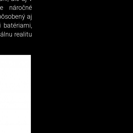
e náročné
spôsobený aj
 batériami,
álnu realitu