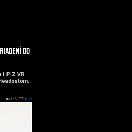
riadení od
h HP Z VR
 Headsetom.
1151
0
+39