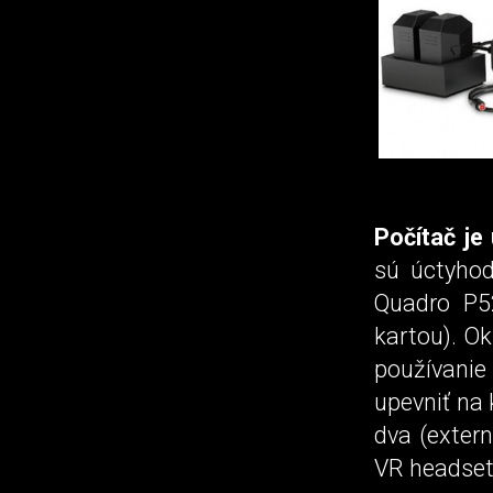
Počítač je
sú úctyho
Quadro P5
kartou). O
používanie
upevniť na 
dva (exter
VR headset