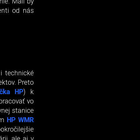
nie. Mali by
enti od nás
ii technické
ektov. Preto
očka HP
) k
pracovať vo
vnej stanice
vom
HP WMR
kročilejšie
ii, ale aj v