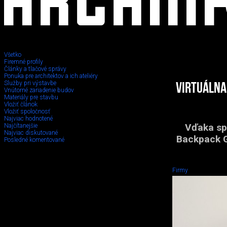
Všetko
Firemné profily
Články a tlačové správy
Ponuka pre architektov a ich ateliéry
Služby pri výstavbe
Virtuálna
Vnútorné zariadenie budov
Materiály pre stavbu
Vložiť článok
Vložiť spoločnosť
Najviac hodnotené
Vďaka sp
Najčítanejšie
Najviac diskutované
Backpack G
Posledné komentované
Firmy