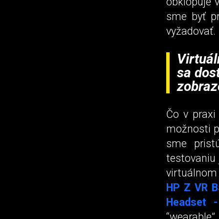
obklopuje v
sme byť pr
vyžadovať.
Virtuál
sa dos
zobraz
Čo v praxi 
možnosti pr
sme prist
testovaniu
virtuálnom 
HP Z VR B
Headset -
“wearable” 