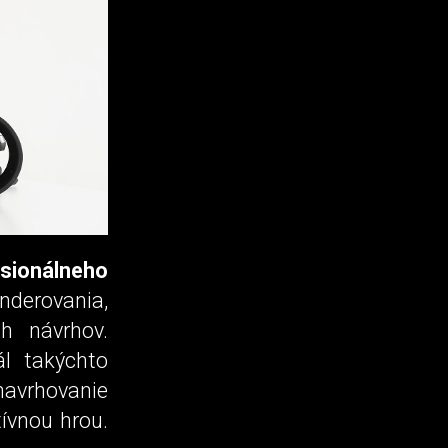
sionálneho
derovania,
h návrhov.
ál takýchto
navrhovanie
ívnou hrou.