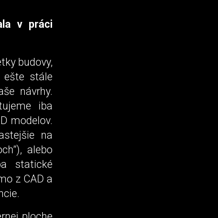
la v práci
etky budovy,
 ešte stále
aše návrhy.
tujeme iba
3D modelov.
astejšie na
ch”), alebo
a statické
iamo z CAD a
ncie.
ernej ploche