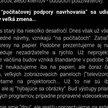
vorcov, alebo klientov - budúcich používateľov).
“počítačovej podpory navrhovania” sa udia
v veľká zmena...
s starý iba niekoľko desaťročí. Dnes však už vš
edné návrhy, vznikajú “na počítačoch”. Zatiaľ
kresy na papier. Podobne prezentujeme aj n
reduje nezadržateľne a rýchlo. Už neprojek
ale väčšina budov vzniká štandardne v podobe 
ž neukazujeme iba na papieri, ale čoraz č
, veľkých zobrazovacích paneloch (“televízoro
etame na projektoroch... Už to nie sú ib
 ale aj “hýbajúce sa obrázky”. Buď výstupy pr
ých programov, prípadne pripravené videosekve
nie sme “dnu”, ale realitu prezentujeme na ext