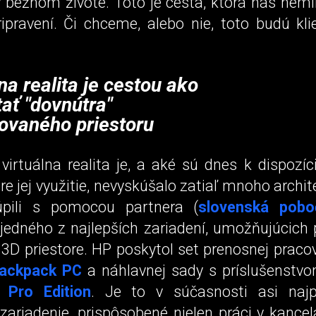
 bežnom živote. Toto je cesta, ktorá nás nemi
ipravení. Či chceme, alebo nie, toto budú kli
na realita je cestou ako
tať "dovnútra"
ovaného priestoru
virtuálna realita je, a aké sú dnes k dispozíc
e jej využitie, nevyskúšalo zatiaľ mnoho archit
úpili s pomocou partnera (
slovenská pob
 jedného z najlepších zariadení, umožňujúcich 
3D priestore. HP poskytol set prenosnej praco
ackpack PC
a náhlavnej sady s príslušenst
 Pro Edition
. Je to v súčasnosti asi najpo
zariadenie, prispôsobené nielen práci v kancelár