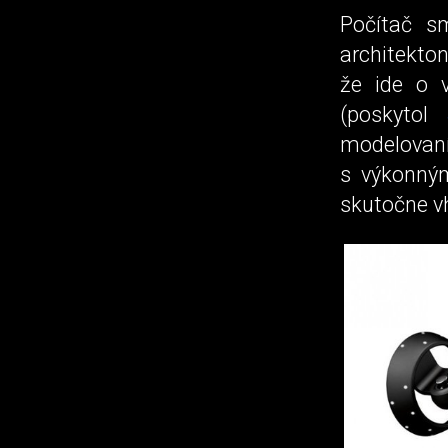
Počítač sm
architekto
že ide o 
(poskytol
modelovaní
s výkonným
skutočne v