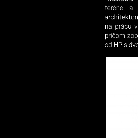
teréne a
architekton
na prácu v
pričom zobr
od HP s dv