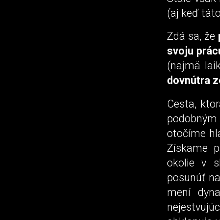
(aj keď tá
Zdá sa, že
svoju prácu
(najmä la
dovnútra z
Cesta, kto
podobným 
otočíme hla
Získame p
okolie v 
posunúť na
mení dyna
nejestvuj