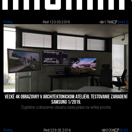
Firmy
Red 1
20.03.2019
1788
0
+41
-3
Televízory,
zobrazovacie
jednotky
VEĽKÉ 4K OBRAZOVKY V ARCHITEKTONICKOM ATELIÉRI. TESTOVANIE ZARIADENÍ
SAMSUNG 1/2019.
Digitálne zobrazenie obsahu našej práce na veľkej ploche
Firmy
Red 2
29.02.2016
2006
0
+3
-2