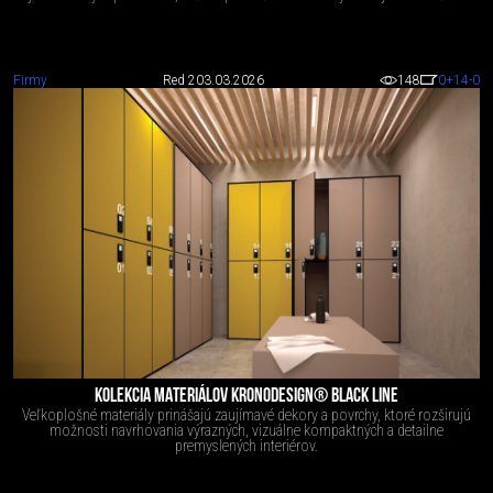
Firmy
Red 2
03.03.2026
148
0
+14
-0
KOLEKCIA MATERIÁLOV KRONODESIGN® BLACK LINE
Veľkoplošné materiály prinášajú zaujímavé dekory a povrchy, ktoré rozširujú
možnosti navrhovania výrazných, vizuálne kompaktných a detailne
premyslených interiérov.