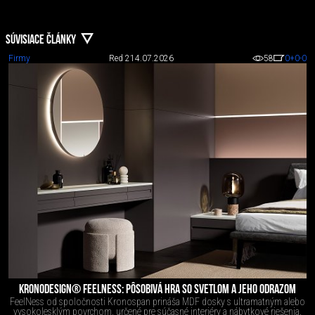
SÚVISIACE ČLÁNKY
Firmy
Red 2
14.07.2026
58
0
+0
-0
KRONODESIGN® FEELNESS: PÔSOBIVÁ HRA SO SVETLOM A JEHO ODRAZOM
FeelNess od spoločnosti Kronospan prináša MDF dosky s ultramatným alebo
vysokolesklým povrchom, určené pre súčasné interiéry a nábytkové riešenia.