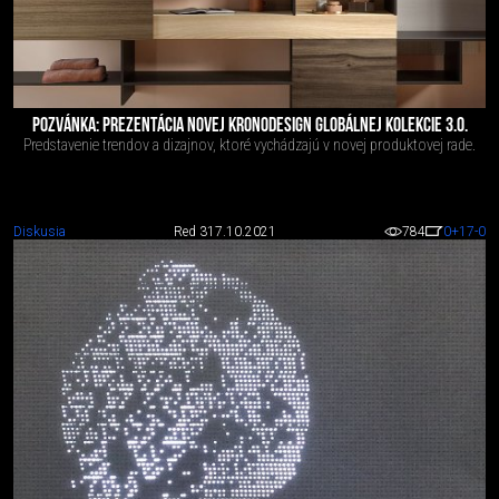
POZVÁNKA: PREZENTÁCIA NOVEJ KRONODESIGN GLOBÁLNEJ KOLEKCIE 3.0.
Predstavenie trendov a dizajnov, ktoré vychádzajú v novej produktovej rade.
Diskusia
Red 3
17.10.2021
784
0
+17
-0