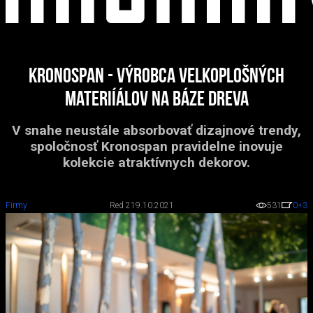
Kronospan - výrobca velkoplošných
materiíálov na báze dreva
V snahe neustále absorbovať dizajnové trendy,
spoločnosť Kronospan pravidelne inovuje
kolekcie atraktívnych dekorov.
Firmy
Red 2
19.10.2021
531
0
+3