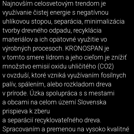
Najnovším celosvetovým trendom je
využívanie čistej energie s negatívnou
uhlíkovou stopou, separácia, minimalizácia
tvorby drevného odpadu, recyklácia
materiálov a ich opätovné využitie vo
výrobných procesoch. KRONOSPAN je
v tomto smere lídrom a jeho cieľom je znížiť
množstvo emisií oxidu uhličitého (CO2)
v ovzduší, ktoré vzniká využívaním fosílnych
palív, spálením, alebo rozkladom dreva
v prírode. Úzka spolupráca s s mestami
a obcami na celom území Slovenska
prispieva k zberu
a separácií recyklovateľného dreva.
Spracovaním a premenou na vysoko kvalitné