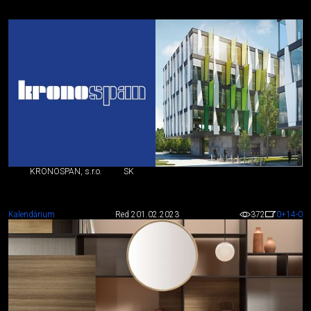
KRONOSPAN, s.r.o.
SK
Kalendárium
Red 2
01.02.2023
372
0
+14
-0