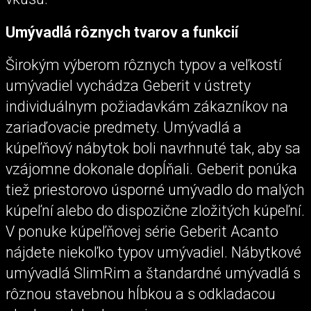
Umývadlá rôznych tvarov a funkcií
Širokým výberom rôznych typov a veľkostí
umývadiel vychádza Geberit v ústrety
individuálnym požiadavkám zákazníkov na
zariaďovacie predmety. Umývadlá a
kúpeľňový nábytok boli navrhnuté tak, aby sa
vzájomne dokonale dopĺňali. Geberit ponúka
tiež priestorovo úsporné umývadlo do malých
kúpeľní alebo do dispozične zložitých kúpeľní.
V ponuke kúpeľňovej série Geberit Acanto
nájdete niekoľko typov umývadiel. Nábytkové
umývadlá SlimRim a štandardné umývadlá s
rôznou stavebnou hĺbkou a s odkladacou