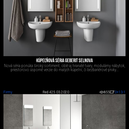
KÚPEĽŇOVÁ SÉRIA GEBERIT SELNOVA
Nová séria ponúka široký sortiment, oblé aj hranaté tvary, modulárny nábytok,
priestorovo úsporné verzie do malých kúpeľní, či bezbariérové prvky...
Firmy
Red 4
25.03.2020
855
0
+13
-1