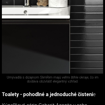
Umývadlá s dizajnom SlimRim majú veľmi štíhle okraje, čo im
dodáva obzvlášť elegantný vzhľad.
Toalety - pohodlné a jednoduché čisteni
e