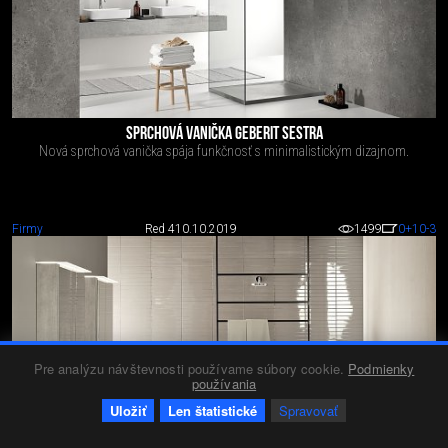
SPRCHOVÁ VANIČKA GEBERIT SESTRA
Nová sprchová vanička spája funkčnosť s minimalistickým dizajnom.
Firmy
Red 4
10.10.2019
1499
0
+10
-3
Pre analýzu návštevnosti používame súbory cookie.
Podmienky
používania
Uložiť
Len štatistické
Spravovať