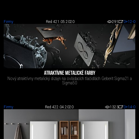
Firmy
Red 4
21.05.2020
291
0
+12
-0
ATRAKTÍVNE METALICKÉ FARBY
Nový atraktívny metalický dizajn na ovládacích tlačidlách Geberit Sigma21 a
Sigma50
Firmy
Red 4
22.04.2020
1323
0
+14
-0