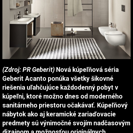
(Zdroj: PR Geberit)
Nová kúpeľňová séria
Geberit Acanto ponúka všetky šikovné
riešenia uľahčujúce každodenný pobyt v
kúpeľni, ktoré možno dnes od moderného
sanitárneho priestoru očakávať. Kúpeľňový
nábytok ako aj keramické zariaďovacie
predmety sú výnimočné svojím nadčasovým
dizajnom a možnosťou originálnych