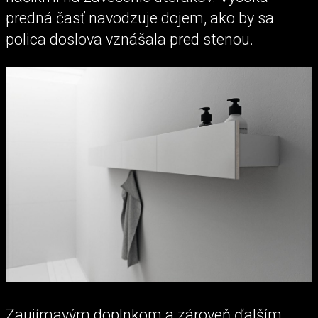
predná časť navodzuje dojem, ako by sa
polica doslova vznášala pred stenou.
Zaujímavým doplnkom a zároveň ďalším