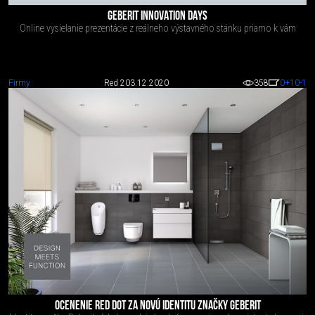
GEBERIT INNOVATION DAYS
Online vysielanie prezentácie z reálneho výstavného stánku priamo k vám
Firmy
Red 2
03.12.2020
358
0
+10
-1
OCENENIE RED DOT ZA NOVÚ IDENTITU ZNAČKY GEBERIT