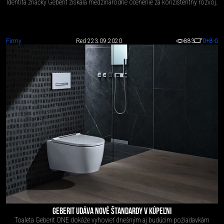
Identita značky Geberit získala medzinárodné ocenenie za konzistentný rozvoj.
Firmy
Red 2
23.09.2020
883
0
+8
-0
GEBERIT UDÁVA NOVÉ ŠTANDARDY V KÚPEĽNI
Toaleta Geberit ONE dokáže vyhovieť dnešným aj budúcim požiadavkám