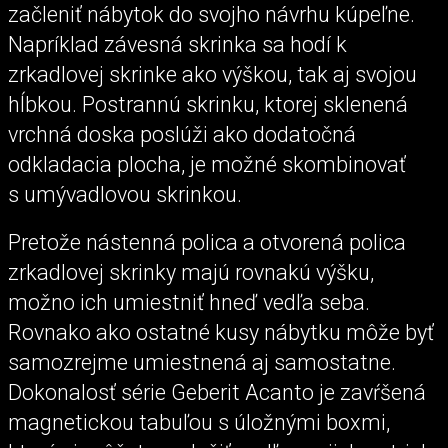
začleniť nábytok do svojho návrhu kúpeľne.
Napríklad závesná skrinka sa hodí k
zrkadlovej skrinke ako výškou, tak aj svojou
hĺbkou. Postrannú skrinku, ktorej sklenená
vrchná doska poslúži ako dodatočná
odkladacia plocha, je možné skombinovať
s umývadlovou skrinkou.
Pretože nástenná polica a otvorená polica
zrkadlovej skrinky majú rovnakú výšku,
možno ich umiestniť hneď vedľa seba.
Rovnako ako ostatné kusy nábytku môže byť
samozrejme umiestnená aj samostatne.
Dokonalosť série Geberit Acanto je zavŕšená
magnetickou tabuľou s úložnými boxmi,