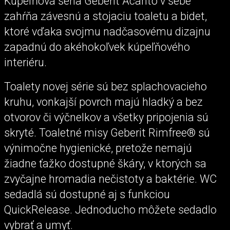
Kúpeľňová séria Geberit Acanto v sebe
zahŕňa závesnú a stojaciu toaletu a bidet,
ktoré vďaka svojmu nadčasovému dizajnu
zapadnú do akéhokoľvek kúpeľňového
interiéru.
Toalety novej série sú bez splachovacieho
kruhu, vonkajší povrch majú hladký a bez
otvorov či výčnelkov a všetky pripojenia sú
skryté. Toaletné misy Geberit Rimfree® sú
výnimočne hygienické, pretože nemajú
žiadne ťažko dostupné škáry, v ktorých sa
zvyčajne hromadia nečistoty a baktérie. WC
sedadlá sú dostupné aj s funkciou
QuickRelease. Jednoducho môžete sedadlo
vybrať a umyť.