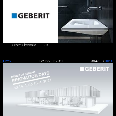
Geberit Slovensko
SK
Firmy
Red 3
22.03.2021
421
0
+8
-0