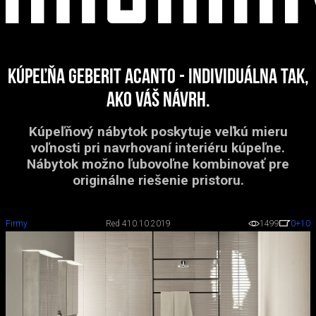
Kúpeľňa Geberit Acanto - individuálna tak,
ako váš návrh.
Kúpeľňový nábytok poskytuje veľkú mieru
voľnosti pri navrhovaní interiéru kúpeľne.
Nábytok možno ľubovoľne kombinovať pre
originálne riešenie pristoru.
Firmy
Red 4
10.10.2019
1499
0
+10