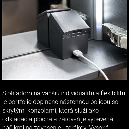
S ohľadom na väčšiu individualitu a flexibilitu
je portfólio doplnené nástennou policou so
skrytými konzolami, ktorá slúži ako
odkladacia plocha a zároveň je vybavená
háčikmi na zavesenie uterákov. Vysoká