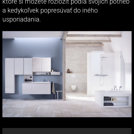
ktoré si môžete rozložiť podľa svojich potrieb
a kedykoľvek popresúvať do iného
usporiadania.