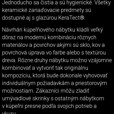
Jednoducho sa čistia a sú hygienické. Všetky
keramické zariaďovacie predmety sú
dostupné aj s glazúrou KeraTect®.
Návrhári kúpeľňového nábytku kládli veľký
dôraz na modernú kombináciu rôznych
materiálov a povrchov akými sú sklo, kov a
povrchová úprava vo farbe alebo s textúrou
dreva. Rôzne druhy nábytku možno vzájomne
kombinovať a vytvoriť tak originálnu
kompozíciu, ktorá bude dokonale vyhovovať
individuálnym požiadavkám a priestorovým
možnostiam. Zákazníci môžu zladiť
umývadlové skrinky s ostatným nábytkom
v kúpeľni presne podľa svojich potrieb a
vkusu.