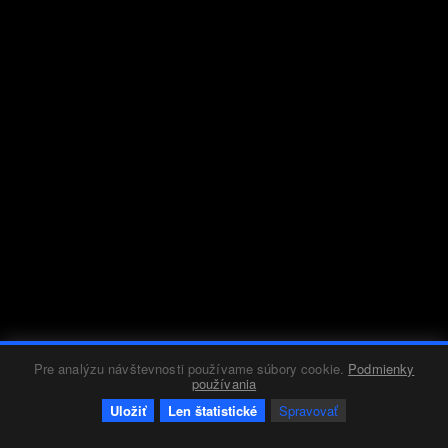
Pre analýzu návštevnosti používame súbory cookie.
Podmienky
používania
Uložiť
Len štatistické
Spravovať