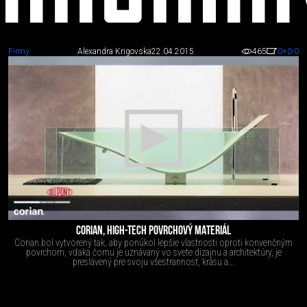
Firmy
Alexandra Krigovska
22.04.2015
465
0
+0
-0
Sedacie
objekty
CORIAN, HIGH-TECH POVRCHOVÝ MATERIÁL
Corian bol vytvorený tak, aby ponúkol lepšie vlastnosti oproti konvenčným
povrchom, vďaka čomu je uznávaný vo svete dizajnu a architektúry, je
preslávený pre svoju všestrannosť, krásu a...