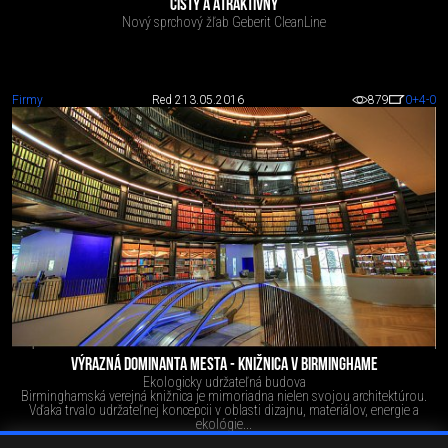
ČISTÝ A ATRAKTÍVNY
Nový sprchový žľab Geberit CleanLine
Firmy
Red 2
13.05.2016
879
0
+4
-0
VÝRAZNÁ DOMINANTA MESTA - KNIŽNICA V BIRMINGHAME
Ekologicky udržateľná budova
Birminghamská verejná knižnica je mimoriadna nielen svojou architektúrou.
Vďaka trvalo udržateľnej koncepcii v oblasti dizajnu, materiálov, energie a
ekológie...