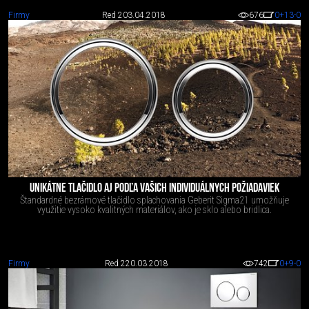
Firmy
Red 2
03.04.2018
676
0
+13
-0
UNIKÁTNE TLAČIDLO AJ PODĽA VAŠICH INDIVIDUÁLNYCH POŽIADAVIEK
Štandardné bezrámové tlačidlo splachovania Geberit Sigma21 umožňuje
využitie vysoko kvalitných materiálov, ako je sklo alebo bridlica.
Firmy
Red 2
20.03.2018
742
0
+9
-0