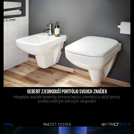
GEBERIT ZJEDNODUŠÍ PORTFÓLIO SVOJICH ZNAČIEK
Integrácia značiek keramiky prinesie lepšiu orientáciu a väčší prínos
profesionálnym cieľovým skupinám
Firmy
Red 2
27.10.2016
1796
0
+12
-0