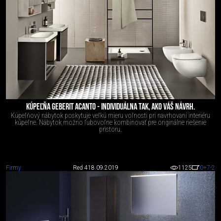
KÚPEĽŇA GEBERIT ACANTO - INDIVIDUÁLNA TAK, AKO VÁŠ NÁVRH.
Kúpeľňový nábytok poskytuje veľkú mieru voľnosti pri navrhovaní interiéru
kúpeľne. Nábytok možno ľubovoľne kombinovať pre originálne riešenie
pristoru.
Firmy
Red 4
18.09.2019
1125
0
+7
-2