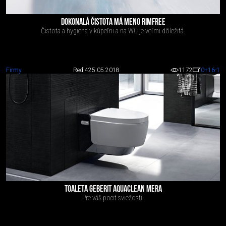
DOKONALÁ ČISTOTA MÁ MENO RIMFREE
Čistota a hygiena v kúpeľni a na WC je veľmi dôležitá.
Firmy
Red 4
25.05.2018
1172
0
+16
-1
TOALETA GEBERIT AQUACLEAN MERA
Pre váš pocit sviežosti.