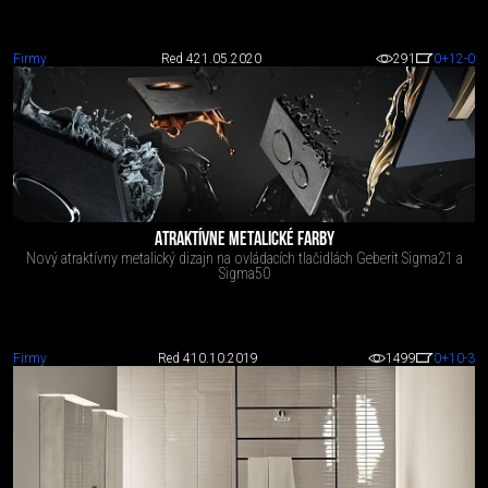
Firmy
Red 4
21.05.2020
291
0
+12
-0
ATRAKTÍVNE METALICKÉ FARBY
Nový atraktívny metalický dizajn na ovládacích tlačidlách Geberit Sigma21 a
Sigma50
Firmy
Red 4
10.10.2019
1499
0
+10
-3