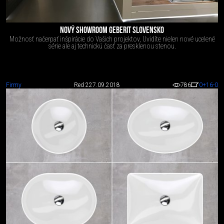
NOVÝ SHOWROOM GEBERIT SLOVENSKO
Možnosť načerpať inšpirácie do Vašich projektov, Uvidíte nielen nové ucelené
série ale aj technickú časť za presklenou stenou.
Firmy
Red 2
27.09.2018
786
0
+16
-0