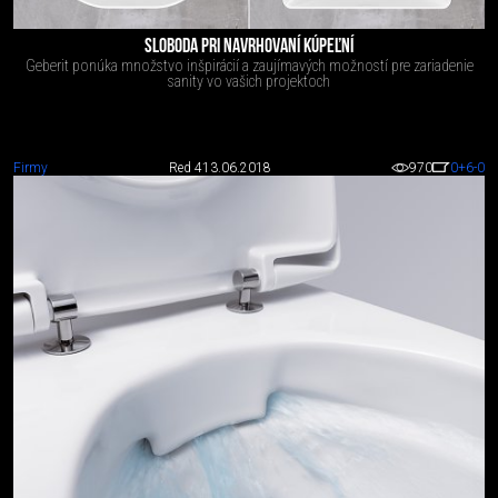
SLOBODA PRI NAVRHOVANÍ KÚPEĽNÍ
Geberit ponúka množstvo inšpirácií a zaujímavých možností pre zariadenie
sanity vo vašich projektoch
Firmy
Red 4
13.06.2018
970
0
+6
-0