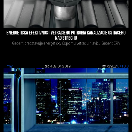
ENERGETICKÁ EFEKTÍVNOSŤ VETRACIEHO POTRUBIA KANALIZÁCIE ÚSTIACEHO
NAD STRECHU
Geberit predstavuje energeticky úspornú vetraciu hlavicu Geberit ERV
Firmy
Red 4
02.04.2019
729
0
+10
-0