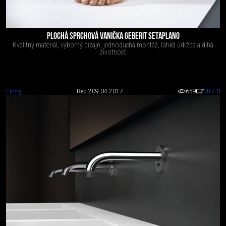
PLOCHÁ SPRCHOVÁ VANIČKA GEBERIT SETAPLANO
Kvalitný materiál, výborný dizajn, jednoduchá montáž, ľahká údržba a dlhá
životnosť
Firmy
Red 2
09.04.2017
659
0
+7
-0