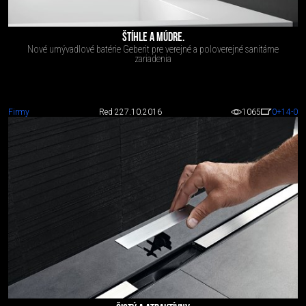
ŠTÍHLE A MÚDRE.
Nové umývadlové batérie Geberit pre verejné a poloverejné sanitárne
zariadenia
Firmy
Red 2
27.10.2016
1065
0
+14
-0