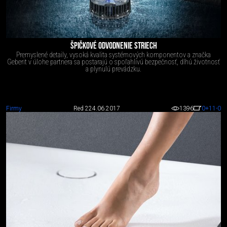
ŠPIČKOVÉ ODVODNENIE STRIECH
Premyslené detaily, vysoká kvalita systémových komponentov a značka
Geberit v úlohe partnera sa postarajú o spoľahlivú bezpečnosť, dlhú životnosť
a plynulú prevádzku.
Firmy
Red 2
24.06.2017
1396
0
+11
-0