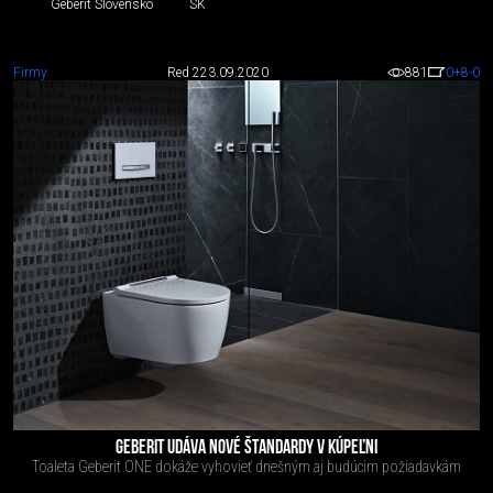
Geberit Slovensko
SK
Firmy
Red 2
23.09.2020
881
0
+8
-0
GEBERIT UDÁVA NOVÉ ŠTANDARDY V KÚPEĽNI
Toaleta Geberit ONE dokáže vyhovieť dnešným aj budúcim požiadavkám