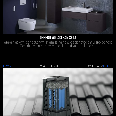
GEBERIT AQUACLEAN SELA
Vďaka hladkým jednoduchým líniám sa najnovšie sprchovacie WC spoločnosti
Geberit elegantne a decentne zladí s dizajnom kúpeľne.
Firmy
Red 4
11.06.2019
1004
0
+10
-1