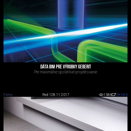
DÁTA BIM PRE VÝROBKY GEBERIT
Pre maximálne spoľahlivé projektovanie
Firmy
Red 1
28.11.2017
1386
0
+16
-3