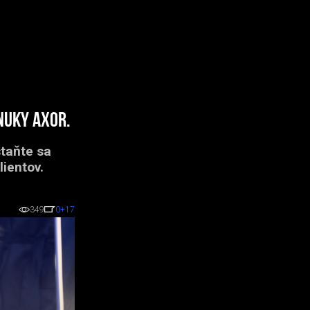
nuky AXOR.
staňte sa
ientov.
349
0
+17