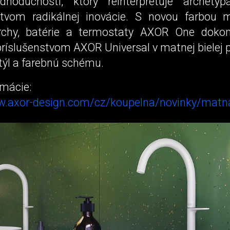
dnoduchosti, ktorý reinterpretuje archety
ctvom radikálnej inovácie. S novou farbou 
chy, batérie a termostaty AXOR One dokona
ríslušenstvom AXOR Universal v matnej bielej p
týl a farebnú schému.
rmácie:
w.axor-design.com/cz/koupelna/novinky/matna