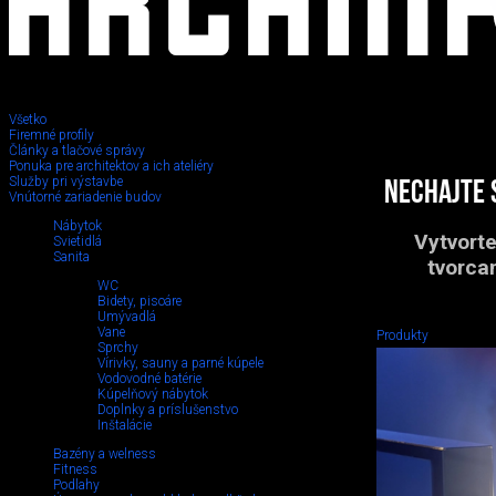
Všetko
Firemné profily
Články a tlačové správy
Ponuka pre architektov a ich ateliéry
Služby pri výstavbe
Nechajte 
Vnútorné zariadenie budov
Nábytok
Vytvorte
Svietidlá
Sanita
tvorca
WC
Bidety, pisoáre
Umývadlá
Vane
Produkty
Sprchy
Vírivky, sauny a parné kúpele
Vodovodné batérie
Kúpelňový nábytok
Doplnky a príslušenstvo
Inštalácie
Bazény a welness
Fitness
Podlahy