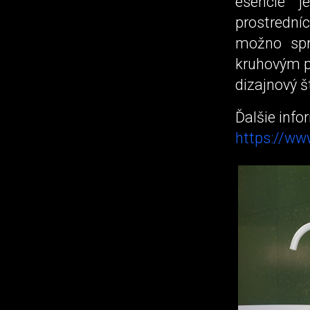
esencie je
prostrední
možno spr
kruhovým p
dizajnový š
Ďalšie info
https://ww