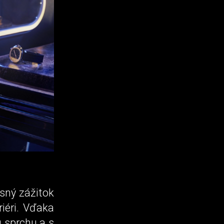
sný zážitok
iéri. Vďaka
ú sprchu a s