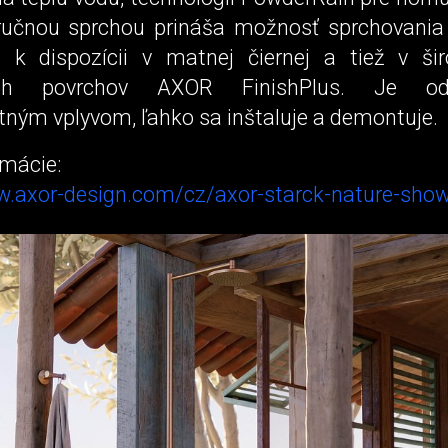
 ručnou sprchou prináša možnosť sprchovani
 k dispozícii v matnej čiernej a tiež v ši
nych povrchov AXOR FinishPlus. Je od
tným vplyvom, ľahko sa inštaluje a demontuje.
rmácie:
w.axor-design.com/cz/axor-starck-nature-sho