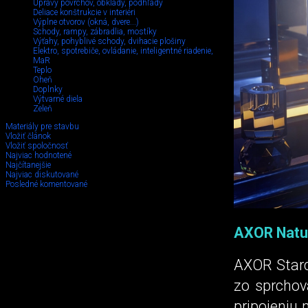
Úpravy povrchov, obklady, podhľady
Deliace konštrukcie v interiéri
Výplne otvorov (okná, dvere...)
Schody, rampy, zábradlia, mostíky
Výťahy, pohyblivé schody, dvihacie plošiny
Elektro, spotrebiče, ovládanie, inteligentné riadenie,
MaR
Teplo
Oheň
Doplnky
Výtvarné diela
Zeleň
Materiály pre stavbu
Vložiť článok
Vložiť spoločnosť
Najviac hodnotené
Najčítanejšie
Najviac diskutované
Posledné komentované
AXOR Natur
AXOR Starc
zo sprchov
pripojeniu 