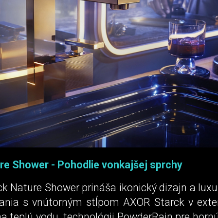
e Shower - Pohodlie vonkajšej sprchy
k Nature Shower prináša ikonický dizajn a luxu
ania s vnútorným stĺpom AXOR Starck v exter
na teplú vodu, technológii PowderRain pre horn