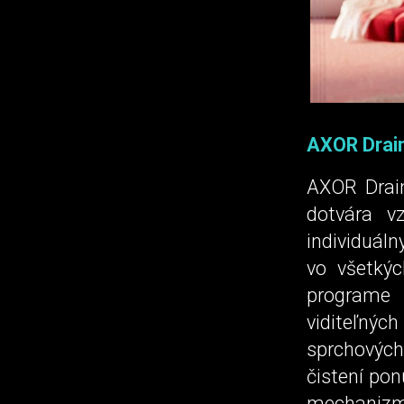
AXOR Drain 
AXOR Drain
dotvára v
individuáln
vo všetkýc
programe
viditeľnýc
sprchových
čistení po
mechanizmu