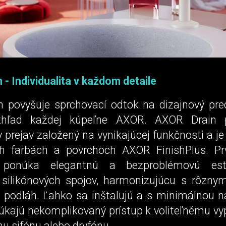
- Individualita v každom detaile
 povyšuje sprchovací odtok na dizajnový pre
zhľad každej kúpeľne AXOR. AXOR Drain p
y prejav založený na vynikajúcej funkčnosti a je 
h farbách a povrchoch AXOR FinishPlus. Pr
 ponúka elegantnú a bezproblémovú este
h silikónových spojov, harmonizujúcu s rôzny
 podláh. Ľahko sa inštalujú a s minimálnou 
núkajú nekomplikovaný prístup k voliteľnému v
 sifónu alebo dryfónu.