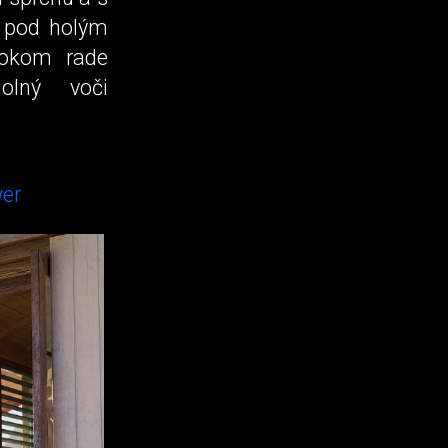
a pod holým
rokom rade
olný voči
wer