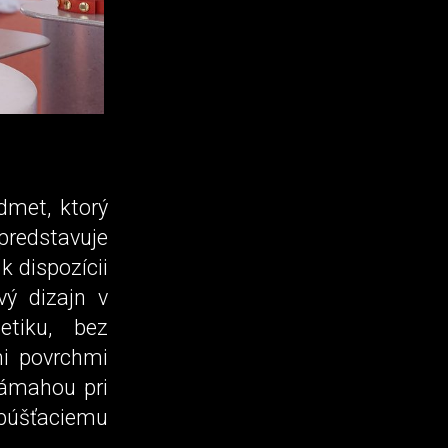
dmet, ktorý
redstavuje
k dispozícii
vý dizajn v
tiku, bez
mi povrchmi
námahou pri
ypúšťaciemu