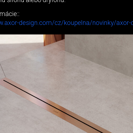
rmácie::
w.axor-design.com/cz/koupelna/novinky/axor-d