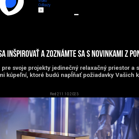
Video
Odkazy
sa inšpirovať a zoznámte sa s novinkami z po
 pre svoje projekty jedinečný relaxačný priestor a 
mi kúpeľní, ktoré budú napĺňať požiadavky Vašich kl
Red 2
11.10.2023