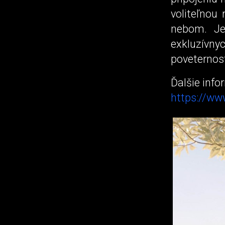
voliteľnou
nebom. Je
exkluzív
poveternos
Ďalšie info
https://ww