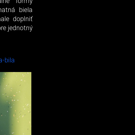
pálne formy
matná biela
le doplniť
re jednotný
-bila