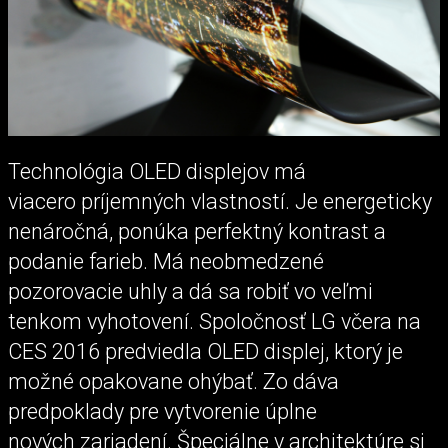
Technológia OLED displejov má
viacero príjemných vlastností. Je energeticky
nenáročná, ponúka perfektný kontrast a
podanie farieb. Má neobmedzené
pozorovacie uhly a dá sa robiť vo veľmi
tenkom vyhotovení. Spoločnosť LG včera na
CES 2016 predviedla OLED displej, ktorý je
možné opakovane ohýbať. Zo dáva
predpoklady pre vytvorenie úplne
nových zariadení. Špeciálne v architektúre si