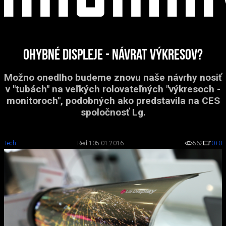
Ohybné displeje - návrat výkresov?
Možno onedlho budeme znovu naše návrhy nosiť
v "tubách" na veľkých rolovateľných "výkresoch -
monitoroch", podobných ako predstavila na CES
spoločnosť Lg.
Tech
Red 1
05.01.2016
562
0
+0