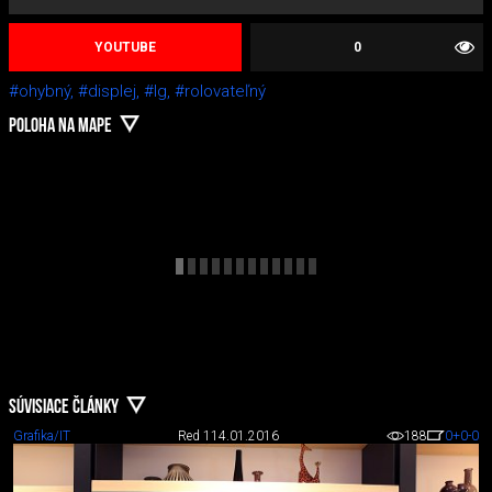
YOUTUBE
0
#ohybný,
#displej,
#lg,
#rolovateľný
POLOHA NA MAPE
SÚVISIACE ČLÁNKY
Grafika/IT
Red 1
14.01.2016
188
0
+0
-0