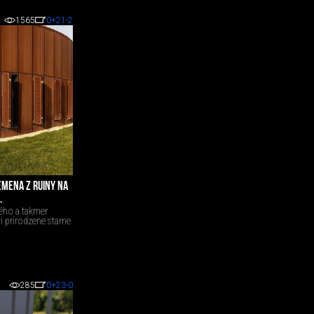
1565
0
+21
-2
EMENA Z RUINY NA
.
ného a takmer
i prirodzene starne
285
0
+23
-0