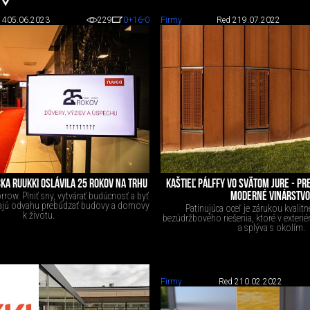
 4
05.06.2023
229
0
+16
-0
Firmy
Red 2
19.07.2022
A RUUKKI OSLÁVILA 25 ROKOV NA TRHU
KAŠTIEĽ PÁLFFY VO SVÄTOM JURE - PR
row. Plniť sny, vytvárať budúcnosť a byť
MODERNÉ VINÁRSTVO
 majú odvahu prebúdzať budovy a domovy
Patinujúca oceľ je zárukou kvalit
k životu.
bezúdržbového riešenia, ktoré v exteriér
a splýva s okolím.
Firmy
Red 2
10.02.2022