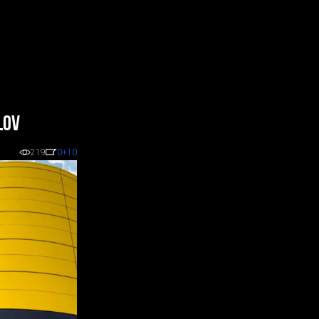
lov
219
0
+10