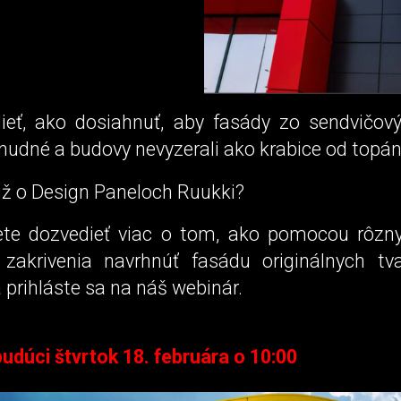
ieť, ako dosiahnuť, aby fasády zo sendvičov
 nudné a budovy nevyzerali ako krabice od topá
už o Design Paneloch Ruukki?
te dozvedieť viac o tom, ako pomocou rôzn
zakrivenia navrhnúť fasádu originálnych tvar
 prihláste sa na náš webinár.
udúci štvrtok 18. februára o 10:00