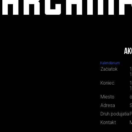
Ak
Kalendárium
Začiatok
1
1
Koniec
1
1
Miesto
o
Adresa
S
Druh podujatia
P
Kontakt
M