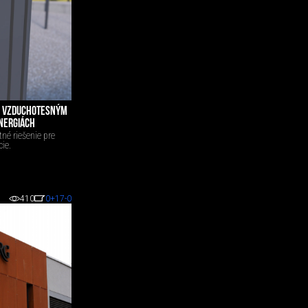
O VZDUCHOTESNÝM
ENERGIÁCH
é riešenie pre
ie.
410
0
+17
-0