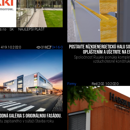
s.r.o
SK
NAJLEPŠÍ PLÁŠŤ
POSTAVTE NÍZKOENERGETICKÚ HALU S
 4
19.10.2020
318
0
+16
-0
OPLÁŠTENÍM A UŠETRITE NA 
Spoločnosť Ruukki ponúka kompletn
vzduchotesné konštrukc
Firmy
Red 2
02.10.2020
DNÁ GALÉRIA S ORIGINÁLNOU FASÁDOU.
tu zapísaného v súťaži Stavba roku