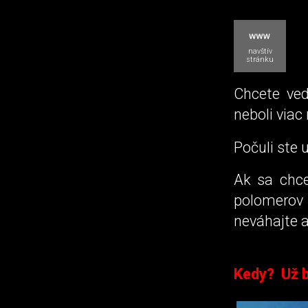
navštív
stránku
Chcete ved
neboli viac
Počuli ste 
Ak sa chce
polomerov 
neváhajte a
Kedy? Už b