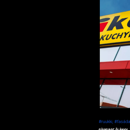
#ruukki,
#fasád