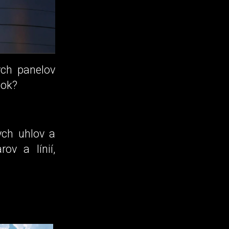
ých panelov
nok?
ych uhlov a
ov a línií,