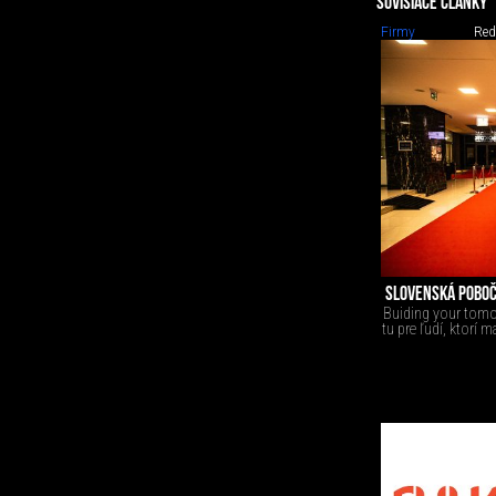
SÚVISIACE ČLÁNKY
Firmy
Red
SLOVENSKÁ POBOČK
Buiding your tomor
tu pre ľudí, ktorí