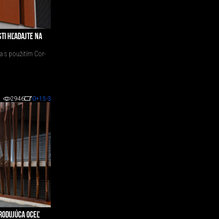
TI HĽADAJTE NA
a s použitím Cor-
2946
0
+15
-3
RODUJÚCA OCEĽ