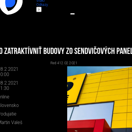
Video
Odkazy
o zatraktívniť budovy zo sendvičových pane
Red 4
12.02.2021
8.2.2021
0:00
8.2.2021
1:30
nline
lovensko
odujatie
artin Valeš