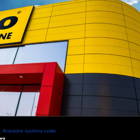
a,
#sasádne systémy ruukki