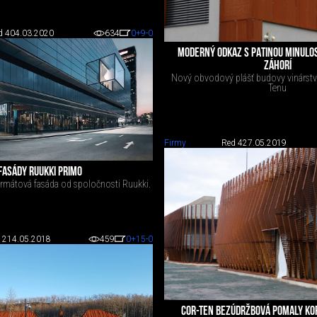
d 4
04.03.2020
634
0
+9
-0
MODERNÝ ODKAZ S PATINOU MINULOS
ZÁHORÍ
Nový obvodový plášť budovy vinárstv
Tenu
Firmy
Red 4
27.05.2019
FASÁDY RUUKKI PRIMO
ormátová fasáda od spoločnosti Ruukki.
 2
14.05.2018
459
0
+15
-0
COR-TEN BEZÚDRŽBOVÁ POMALY KO