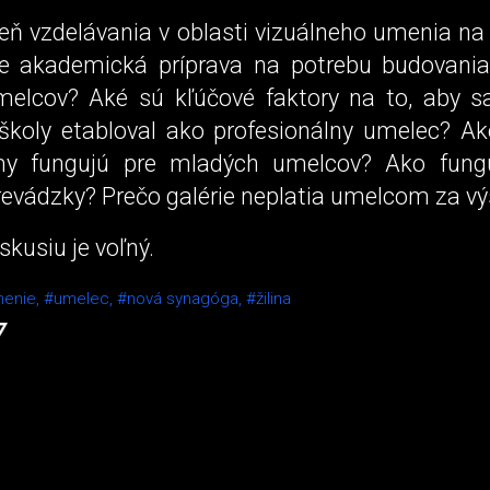
veň vzdelávania v oblasti vizuálneho umenia na
e akademická príprava na potrebu budovania
umelcov? Aké sú kľúčové faktory na to, aby s
školy etabloval ako profesionálny umelec? A
y fungujú pre mladých umelcov? Ako fung
prevádzky? Prečo galérie neplatia umelcom za v
skusiu je voľný.
enie,
#umelec,
#nová synagóga,
#žilina