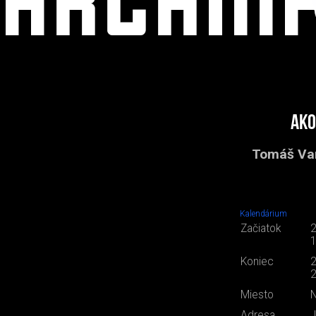
Ako
Tomáš Vaně
Kalendárium
Začiatok
2
1
Koniec
2
2
Miesto
N
Adresa
J