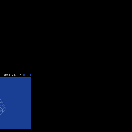
1307
0
+8
-0