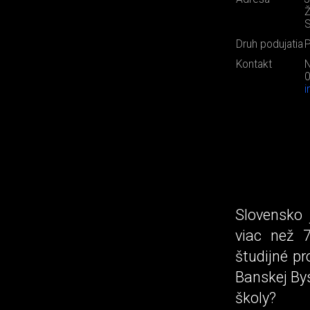
Ž
S
Druh podujatia
P
Kontakt
N
i
Slovensko 
viac než 
študijné p
Banskej Bys
školy?