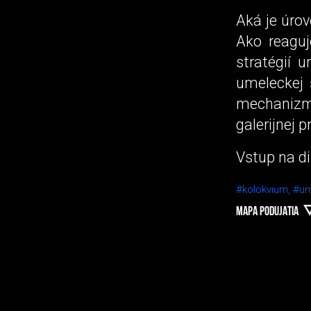
Aká je úro
Ako reaguj
stratégií 
umeleckej 
mechanizm
galerijnej 
Vstup na di
#kolokvium,
#um
MAPA PODUJATIA