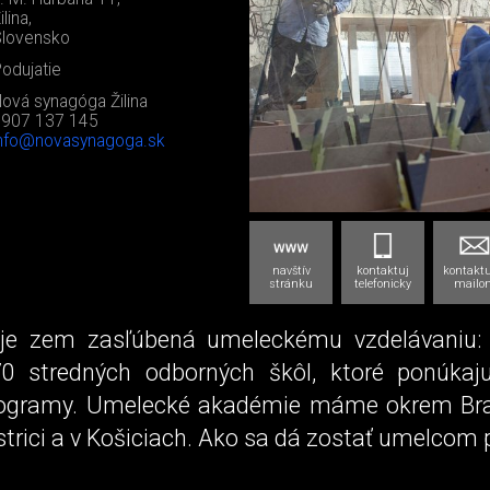
ilina,
lovensko
odujatie
ová synagóga Žilina
0907 137 145
nfo@novasynagoga.sk
navštív
kontaktuj
kontaktu
stránku
telefonicky
mailo
je zem zasľúbená umeleckému vzdelávaniu: 
70 stredných odborných škôl, ktoré ponúkaj
rogramy. Umelecké akadémie máme okrem Brat
trici a v Košiciach. Ako sa dá zostať umelcom