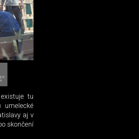
j e-
m
existuje tu
u umelecké
islavy aj v
 po skončení