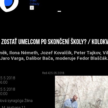
Video
Odkazy
 zostať umelcom po skončení školy? / kolok
k, Ilona Németh, Jozef Kovalčík, Peter Tajkov, Vi
Jaro Varga, Dalibor Bača, moderuje Fedor Blaščák
Red 4
25.05.2018
5.5.2018
6:00
5.5.2018
0:00
ová synagóga Žilina
. M. Hurbana 11,