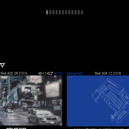
Red 4
02.09.2019
114
0
+0
-0
Design/art
Red 3
04.12.2018