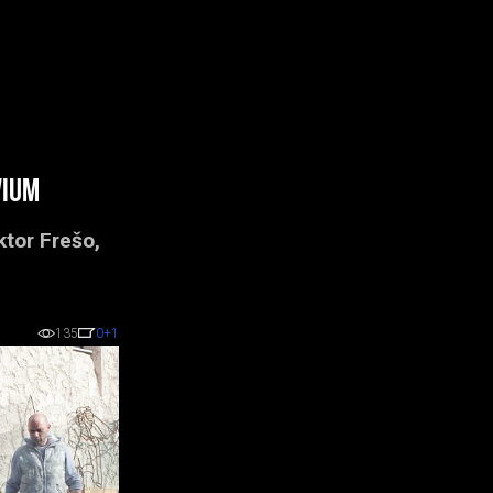
vium
ktor Frešo,
.
135
0
+1