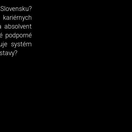
 Slovensku?
 kariérnych
a absolvent
ké podporné
uje systém
ýstavy?