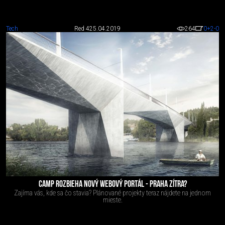
Tech
Red 4
25.04.2019
264
0
+2
-0
CAMP ROZBIEHA NOVÝ WEBOVÝ PORTÁL - PRAHA ZÍTRA?
Zajíma vás, kde sa čo stavia? Plánované projekty teraz nájdete na jednom
mieste.