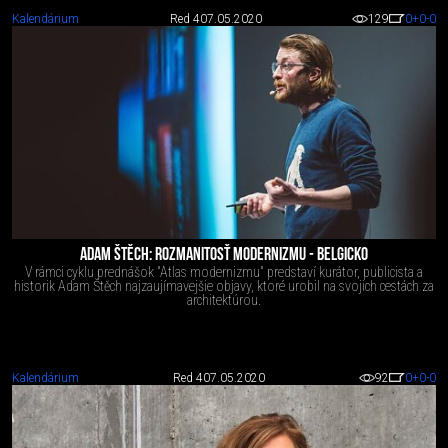
Kalendárium
Red 4
07.05.2020
129
0
+0
-0
ADAM ŠTĚCH: ROZMANITOSŤ MODERNIZMU - BELGICKO
V rámci cyklu prednášok "Atlas modernizmu" predstaví kurátor, publicista a
historik Adam Štěch najzaujímavejšie objavy, ktoré urobil na svojich cestách za
architektúrou.
Kalendárium
Red 4
07.05.2020
92
0
+0
-0