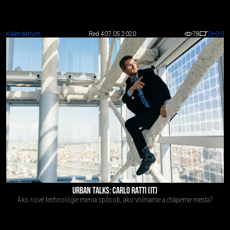
Kalendárium
Red 4
07.05.2020
78
0
+0
-0
URBAN TALKS: CARLO RATTI (IT)
Ako nové technológie menia spôsob, ako vnímame a chápeme mesta?