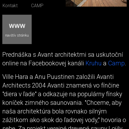
Kontakt
CAMP
navštív stránku
Prednáška s Avant architektmi sa uskutoční
online na Facebookovej kanáli
Kruhu
a
Camp
.
Ville Hara a Anu Puustinen založili Avanti
Architects 2004 Avanti znamená vo fínčine
"diera v ľade" a odkazuje na populárny fínsky
koníček zimného saunovania. "Chceme, aby
naša architektúra bola rovnako silným
zážitkom ako skok do ľadovej vody," hovoria o
sebe. Za projekt verejné drevené sauny Loÿly