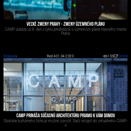
VEĽKÉ ZMENY PRAHY - ZMENY ÚZEMNÉHO PLÁNU
CAMP uvádza už 8. diel z cyklu prednášok o úzmenom pláne hlavného mesta
Praha
Diskusia
Red 4
01.04.2020
135
0
+0
-0
CAMP PRINÁŠA SÚČASNÚ ARCHITEKTÚRU PRIAMO K VÁM DOMOV
Obdobie kultúrneho ticha je možné zúročiť. Stačí vstúpiť do virtuálneho CAMP-
u