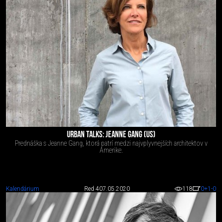
URBAN TALKS: JEANNE GANG (US)
Prednáška s Jeanne Gang, ktorá patrí medzi najvplyvnejších architektov v
Amerike.
Kalendárium
Red 4
07.05.2020
118
0
+1
-0