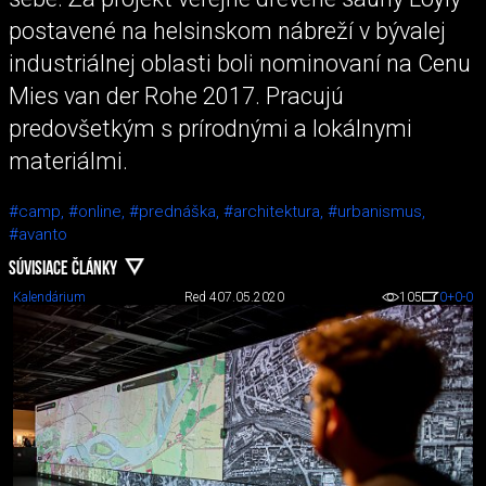
postavené na helsinskom nábreží v bývalej
industriálnej oblasti boli nominovaní na Cenu
Mies van der Rohe 2017. Pracujú
predovšetkým s prírodnými a lokálnymi
materiálmi.
#camp,
#online,
#prednáška,
#architektura,
#urbanismus,
#avanto
SÚVISIACE ČLÁNKY
Kalendárium
Red 4
07.05.2020
105
0
+0
-0