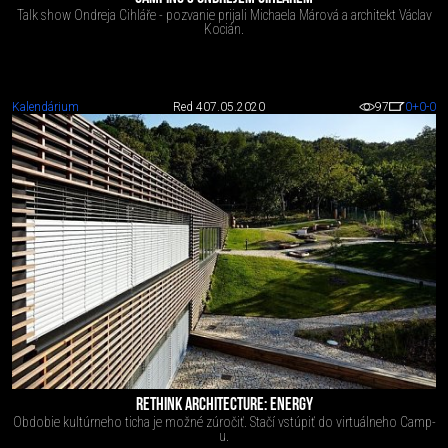
Talk show Ondreja Cihláře - pozvanie prijali Michaela Márová a architekt Václav
Kocián.
Kalendárium
Red 4
07.05.2020
97
0
+0
-0
RETHINK ARCHITECTURE: ENERGY
Obdobie kultúrneho ticha je možné zúročiť. Stačí vstúpiť do virtuálneho Camp-
u.