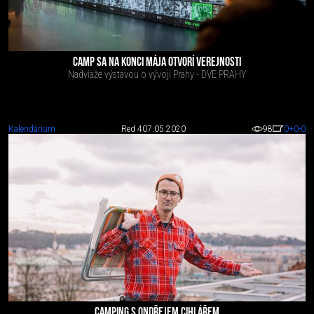
CAMP SA NA KONCI MÁJA OTVORÍ VEREJNOSTI
Nadviaže výstavou o vývoji Prahy - DVE PRAHY
Kalendárium
Red 4
07.05.2020
98
0
+0
-0
CAMPING S ONDŘEJEM CIHLÁŘEM