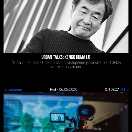
URBAN TALKS: KENGO KUMA (J)
Ďalšia z prednášok Urban talks, so zastúpením japonského architekta
svetového významu
Kalendárium
Red 4
06.05.2020
103
0
+1
-0