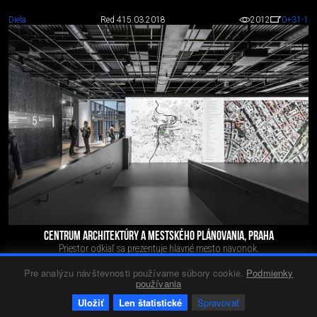
Diela
Red 4
15.03.2018
2012
0
+31
-1
CENTRUM ARCHITEKTÚRY A MESTSKÉHO PLÁNOVANIA, PRAHA
Priestor odkiaľ sa prezentuje hlavné mesto navonok.
Pre analýzu návštevnosti používame súbory cookie.
Podmienky
používania
Uložiť
Len štatistické
Spravovať
7. máj
2020