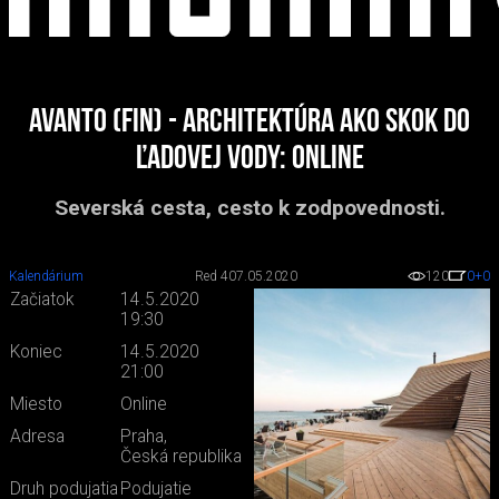
Avanto (FIN) - architektúra ako skok do
ľadovej vody: ONLINE
Severská cesta, cesto k zodpovednosti.
Kalendárium
Red 4
07.05.2020
120
0
+0
Začiatok
14.5.2020
19:30
Koniec
14.5.2020
21:00
Miesto
Online
Adresa
Praha,
Česká republika
Druh podujatia
Podujatie