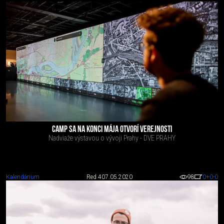
CAMP SA NA KONCI MÁJA OTVORÍ VEREJNOSTI
Nadviaže výstavou o vývoji Prahy - DVE PRAHY
Kalendárium
Red 4
07.05.2020
98
0
+0
-0