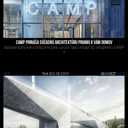
CAMP PRINÁŠA SÚČASNÚ ARCHITEKTÚRU PRIAMO K VÁM DOMOV
Obdobie kultúrneho ticha je možné zúročiť. Stačí vstúpiť do virtuálneho CAMP-
u
Tech
Red 4
25.04.2019
264
0
+2
-0