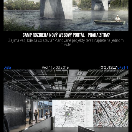
CAMP ROZBIEHA NOVÝ WEBOVÝ PORTÁL - PRAHA ZÍTRA?
Zajíma vás, kde sa čo stavia? Plánované projekty teraz nájdete na jednom
mieste.
Diela
Red 4
15.03.2018
2012
0
+31
-1