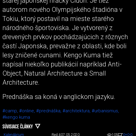
starej japonskej hračky Cidori. Je tiež
autorom nového Olympijského štadióna v
Tokiu, ktorý postavil na mieste starého
národného športoviska. Je vytvorený z
drevených prvkov pochádzajúcich z rôznych
častí Japonska, prevažne z oblasti, kde boli
lesy zničené cunami. Kengo Kuma tiež
napísal niekoľko publikácií napríklad Anti-
Object, Natural Architecture a Small
Architecture.
Prednáška sa koná v anglickom jazyku.
#camp,
#online,
#prednáška,
#architektura,
#urbanismus,
#kengo kuma
SÚVISIACE ČLÁNKY
Kalendárium
Red 4
07.05.2020
105
0
+0
-0