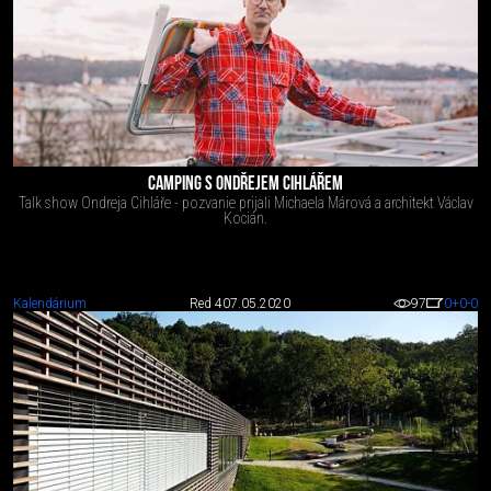
CAMPING S ONDŘEJEM CIHLÁŘEM
Talk show Ondreja Cihláře - pozvanie prijali Michaela Márová a architekt Václav
Kocián.
Kalendárium
Red 4
07.05.2020
97
0
+0
-0