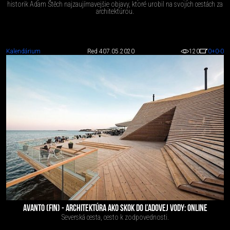
historik Adam Štěch najzaujímavejšie objavy, ktoré urobil na svojich cestách za
architektúrou.
Kalendárium
Red 4
07.05.2020
120
0
+0
-0
AVANTO (FIN) - ARCHITEKTÚRA AKO SKOK DO ĽADOVEJ VODY: ONLINE
Severská cesta, cesto k zodpovednosti.