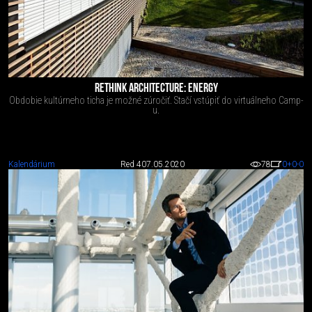
RETHINK ARCHITECTURE: ENERGY
Obdobie kultúrneho ticha je možné zúročiť. Stačí vstúpiť do virtuálneho Camp-
u.
Kalendárium
Red 4
07.05.2020
78
0
+0
-0