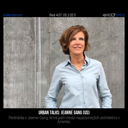
Kalendárium
Red 4
07.05.2020
92
0
+0
-0
URBAN TALKS: JEANNE GANG (US)
Prednáška s Jeanne Gang, ktorá patrí medzi najvplyvnejších architektov v
Amerike.