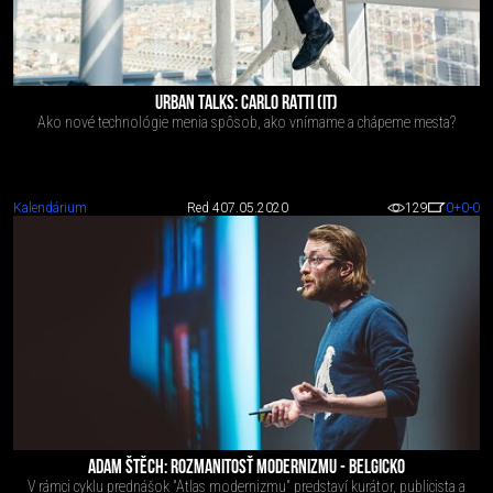
URBAN TALKS: CARLO RATTI (IT)
Ako nové technológie menia spôsob, ako vnímame a chápeme mesta?
Kalendárium
Red 4
07.05.2020
129
0
+0
-0
ADAM ŠTĚCH: ROZMANITOSŤ MODERNIZMU - BELGICKO
V rámci cyklu prednášok "Atlas modernizmu" predstaví kurátor, publicista a