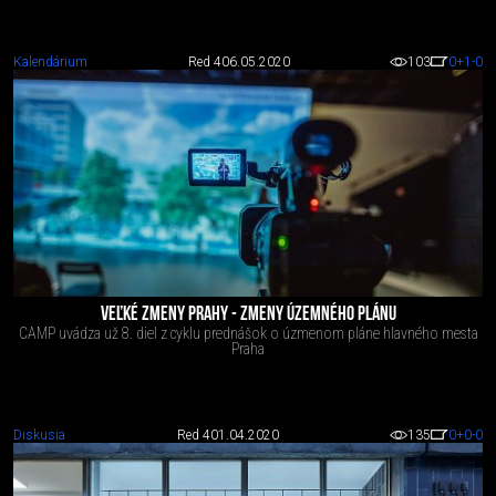
Kalendárium
Red 4
06.05.2020
103
0
+1
-0
VEĽKÉ ZMENY PRAHY - ZMENY ÚZEMNÉHO PLÁNU
CAMP uvádza už 8. diel z cyklu prednášok o úzmenom pláne hlavného mesta
Praha
Diskusia
Red 4
01.04.2020
135
0
+0
-0