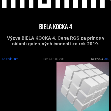
BIELA KOCKA 4
Výzva BIELA KOCKA 4. Cena RGS za prínos v
oblasti galerijných činností za rok 2019.
Kalendárium
Red 4
13.02.2020
123
0
+0