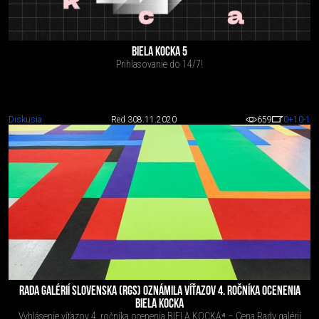
BIELA KOCKA 5
Prihlasovanie do 14/7!
Diskusia
Red 3
08.11.2020
659
0
+10
-1
RADA GALÉRIÍ SLOVENSKA (RGS) OZNÁMILA VÍŤAZOV 4. ROČNÍKA OCENENIA
BIELA KOCKA
Vyhlásenie víťazov 4. ročníka ocenenia BIELA KOCKA⁴ – Cena Rady galérií