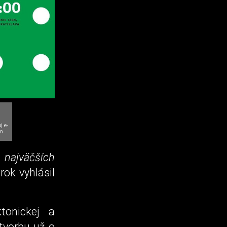
j e-
m
 najväčších
rok vyhlásil
tonickej a
 tvorbu už o