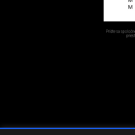
Prídte sa spoločn
pries