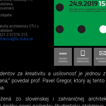
atislava,
lovensko
odujatie
akulta architektúry STU v
ratislave
421 2 57276 215
afcikova@fa.stuba.sk
navštív
kontaktuj
kontaktu
stránku
telefonicky
mailo
dentov za kreativitu a usilovnosť je jednou z
ana,
“ povedal prof. Pavel Gregor, ktorý aj tento 
a.
ožená zo slovenskej i zahraničnej architek
j špičky ocení najlepšiu študentskú ateliérovú