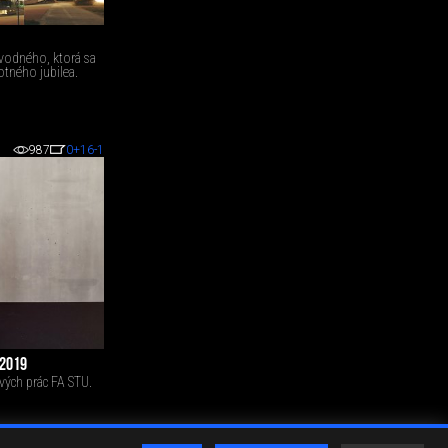
vodného, ktorá sa
votného jubilea.
987
0
+16
-1
/2019
vých prác FA STU.