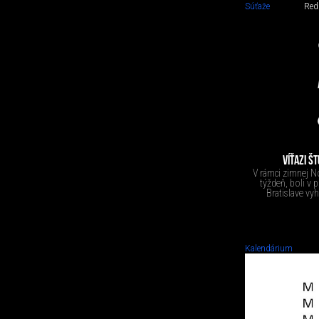
Súťaže
Red
VÍŤAZI Š
V rámci zimnej No
týždeň, boli v 
Bratislave vy
Kalendárium