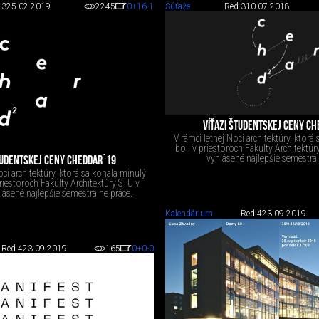
 3
25.02.2019
2245
0
+16
-1
Súťaže
Red 3
10.07.2018
VÍŤAZI ŠTUDENTSKEJ CENY C
V rámci letnej Noci architektúry, ktorá
boli v priestoroch Fakulty Architektúr
vyhlásené najlepšie semestrál
TUDENTSKEJ CENY CHEDDAR´19
ci architektúry, ktorá sa konala minulý
priestoroch Fakulty Architektúry STU v
hlásené najlepšie semestrálne práce.
Kalendárium
Red 4
23.09.2019
Red 4
23.09.2019
165
0
+0
-0