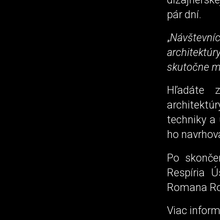
pár dní.
„
Návštevní
architektúr
skutočne ma
Hľadáte z
architektú
techniky a 
ho navrhoval
Po skonče
Respíria Ú
Romana Ro
Viac inform