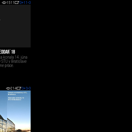
1511
0
+11
-0
HEDDAR´18
 sa konala 14. júna
y STU v Bratislave
ne práce.
214
0
+3
-0