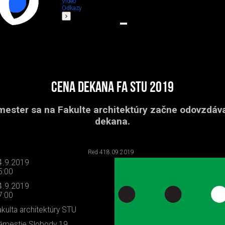
Video
Odkazy
Cena dekana FA STU 2019
ester sa na Fakulte architektúry začne odovzdá
dekana.
Red 4
18.09.2019
4.9.2019
5:00
4.9.2019
7:00
akulta architektúry STU
ámestie Slobody 19,