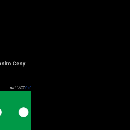
vaním Ceny
236
0
+0