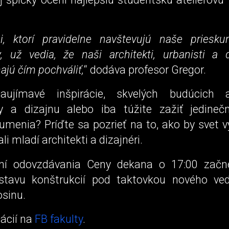
ci, ktorí pravidelne navštevujú naše pries
y, už vedia, že naši architekti, urbanisti a 
jú čím pochváliť,
“ dodáva profesor Gregor.
aujímavé inšpirácie, skvelých budúcich a
ry a dizajnu alebo iba túžite zažiť jedineč
umenia? Príďte sa pozrieť na to, ako by svet v
i mladí architekti a dizajnéri.
ní odovzdávania Ceny dekana o 17:00 začne
stavu konštrukcií pod taktovkou nového ve
sinu.
ácií na
FB fakulty
.