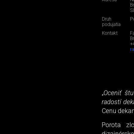
Br
S
Druh
P
podujatia
Kontakt
F
B
+
r
„
Oceniť štu
radostí dek
Cenu dekan
Porota zl
dizajnérske