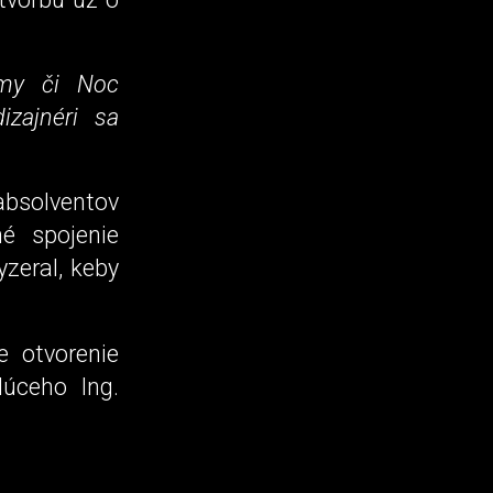
kumy či Noc
dizajnéri sa
bsolventov
né spojenie
yzeral, keby
 otvorenie
dúceho Ing.