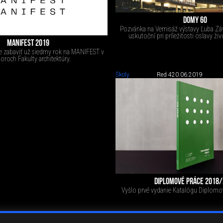
DOMY 60
Pozvánka na Vernisáž výstavy Ľuba Zá
uskutoční pri príležitosti oslavy ži
MANIFEST 2019
e zabaviť už siedmy rok na MANIFEST v
toroch Fakulty architektúry.
Školy
Red 4
20.06.2019
DIPLOMOVÉ PRÁCE 2018
Vyšlo prvé vydanie Katalógu Diplomo