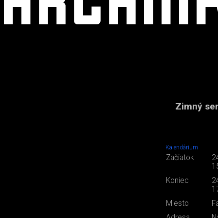
Zimný sem
Kalendárium
Začiatok
2
1
Koniec
2
1
Miesto
F
Adresa
N