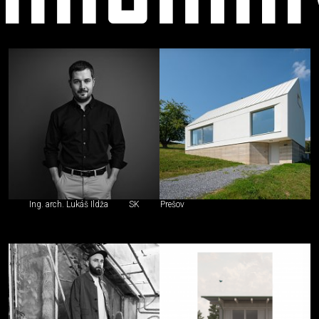
Ľudia
Ing. arch. Lukáš Ildža
SK
Prešov