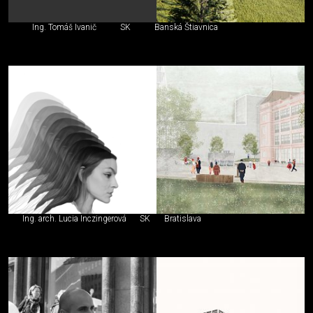
Ing. Tomáš Ivanič
SK
Banská Štiavnica
Ing. arch. Lucia Inczingerová
SK
Bratislava