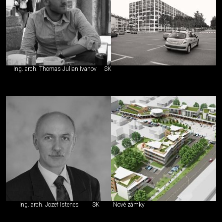
Ing. arch. Thomas Julian Ivanov
SK
Ing. arch. Jozef Istenes
SK
Nové zámky