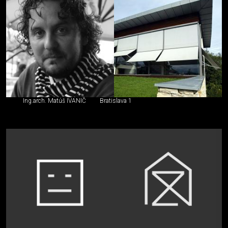
Ing.arch. Matúš IVANIČ
Bratislava 1