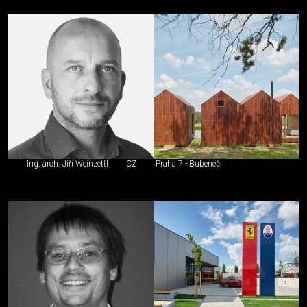
Ing. arch. Jiří Weinzettl
CZ
Praha 7 - Bubeneč