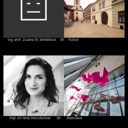
Ing. arch. Zuzana W. Senteliková
SK
Košice
Mgr. Art Nina Weisslechner
SK
Bratislava