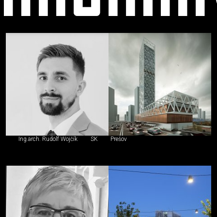
Ľudia
Ing.arch. Rudolf Wojčík
SK
Prešov