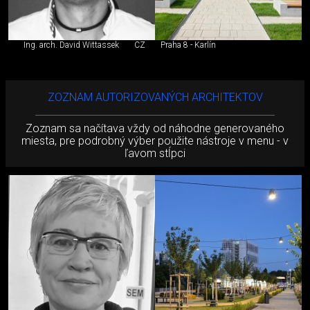
Ing. arch. David Wittassek
CZ
Praha 8 - Karlín
ZOZNAM AUTORIZOVANÝCH ARCHITEKTOV
Zoznam sa načítava vždy od náhodne generovaného
miesta, pre podrobný výber použite nástroje v menu - v
ľavom stĺpci