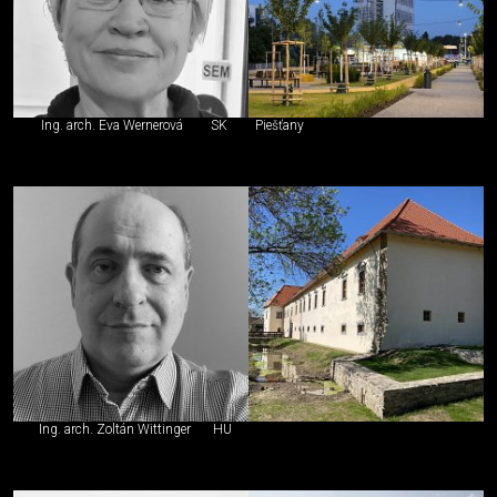
Ing. arch. Eva Wernerová
SK
Piešťany
Ing. arch. Zoltán Wittinger
HU