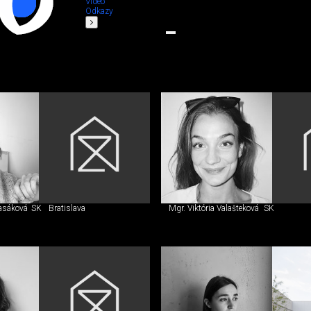
Video
Odkazy
lasáková
SK
Bratislava
Mgr. Viktória Valašteková
SK