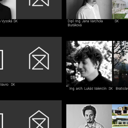
na Vysoká
SK
Dipl.-Ing. Jana Varchola
SK
Buráková
 Vavro
SK
Ing. arch. Lukáš Valenčín
SK
Bratisla