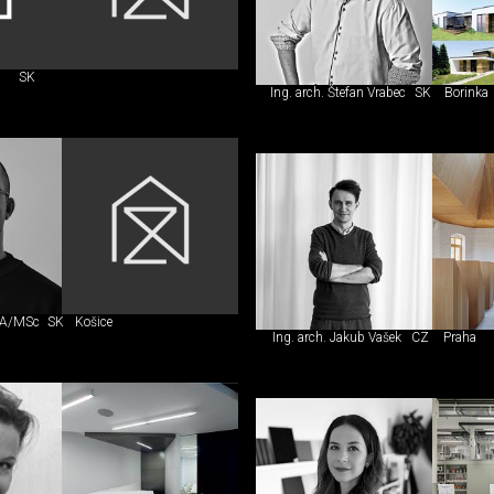
SK
Ing. arch. Štefan Vrabec
SK
Borinka
MA/MSc
SK
Košice
Ing. arch. Jakub Vašek
CZ
Praha