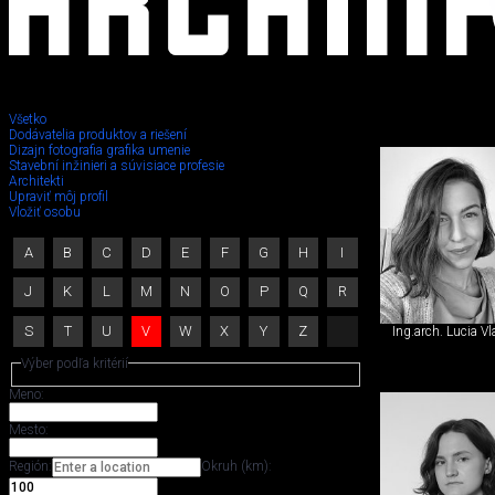
Všetko
Dodávatelia produktov a riešení
Dizajn fotografia grafika umenie
Ľudia
Stavební inžinieri a súvisiace profesie
Architekti
Upraviť môj profil
Vložiť osobu
A
B
C
D
E
F
G
H
I
J
K
L
M
N
O
P
Q
R
S
T
U
V
W
X
Y
Z
Ing.arch. Lucia V
Výber podľa kritérií
Meno:
Mesto:
Región:
Okruh (km):