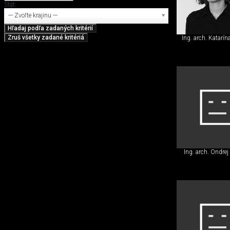
Štát:
--- Zvoľte krajinu ---
Ing. arch. Katarí
Ing. arch. Ondrej