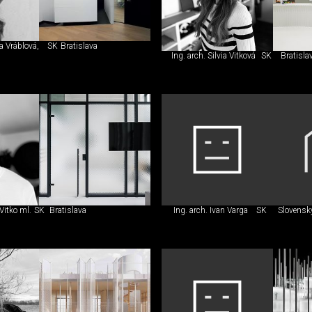
ta Vráblová,
SK
Bratislava
Ing. arch. Silvia Vitková
SK
Bratisla
Vitko ml.
SK
Bratislava
Ing. arch. Ivan Varga
SK
Slovensk