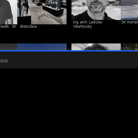
Ing. arch. Ladislav
SK
Komár
 Vadík
SK
Bratislava
Vikartovský
ania
arga, PhD.
SK
Bratislava
Ing. arch. Radek Vaňáč
CZ
Praha