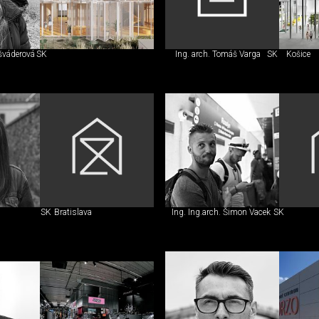
išváderová
SK
Ing. arch. Tomáš Varga
SK
Košice
SK
Bratislava
Ing. Ing.arch. Šimon Vacek
SK