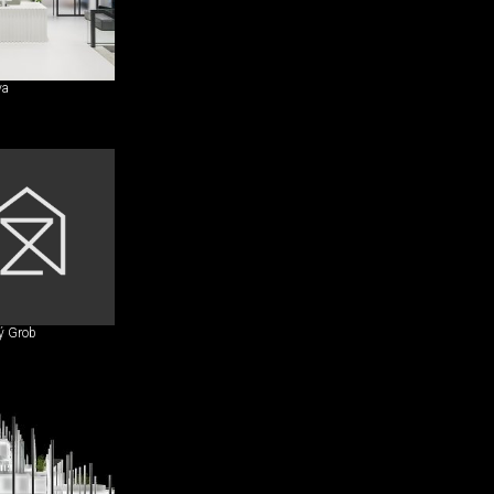
va
ý Grob