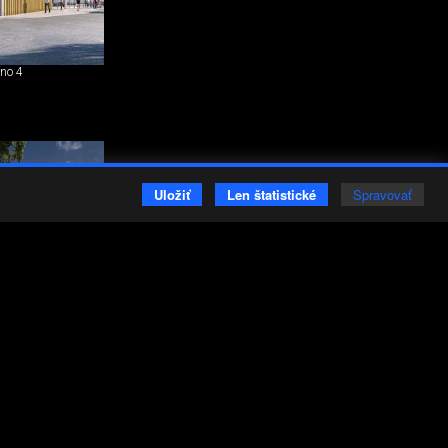
no 4
Uložiť
Len štatistické
Spravovať