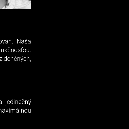
hovan. Naša
unkčnosťou.
idenčných,
a jedinečný
 maximálnou