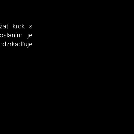
ržať krok s
oslaním je
odzrkadľuje