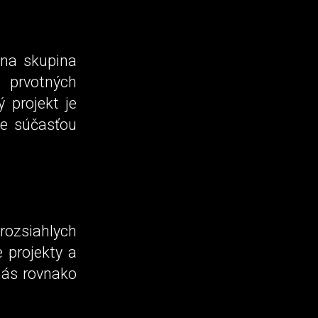
rna skupina
 prvotných
 projekt je
je súčasťou
zsiahlych
 projekty a
 nás rovnako