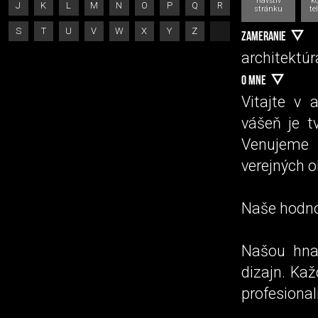
navštív
k
J
K
L
M
N
O
P
Q
R
stránku
te
S
T
U
V
W
X
Y
Z
ZAMERANIE
architektúr
O MNE
Vitajte v 
vášeň je t
Venujeme 
verejných o
Naše hodn
Našou hnac
dizajn. Ka
profesional