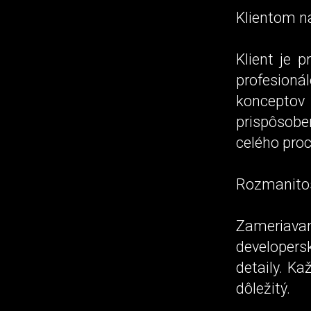
Klientom n
Klient je 
profesion
konceptov 
prispôsobe
celého pro
Rozmanitos
Zameriav
developers
detaily. Ka
dôležitý.