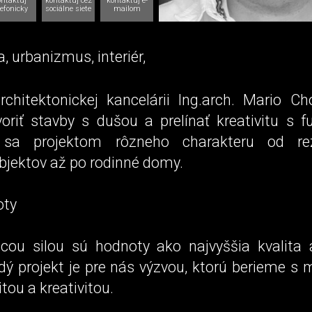
ontaktuj
kontaktuj cez
kontaktuj e-
lefonicky
sociálne siete
mailom
a, urbanizmus, interiér,
architektonickej kancelárii Ing.arch. Mario C
voriť stavby s dušou a prelínať kreativitu s f
sa projektom rôzneho charakteru od rez
bjektov až po rodinné domy.
oty
ou silou sú hodnoty ako najvyššia kvalita 
ždý projekt je pre nás výzvou, ktorú berieme s
itou a kreativitou.