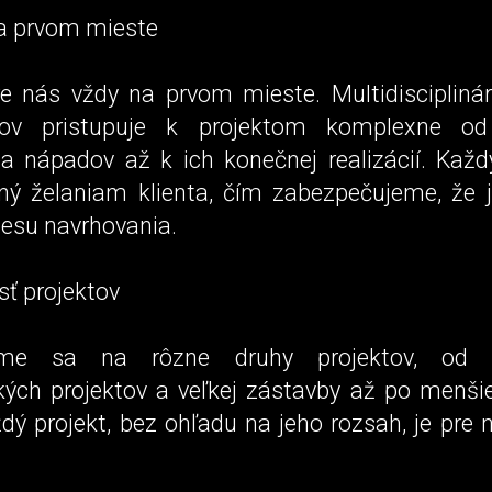
a prvom mieste
pre nás vždy na prvom mieste. Multidiscipliná
álov pristupuje k projektom komplexne od
a nápadov až k ich konečnej realizácií. Každý
ný želaniam klienta, čím zabezpečujeme, že 
cesu navrhovania.
ť projektov
ame sa na rôzne druhy projektov, od ro
kých projektov a veľkej zástavby až po menšie
ždý projekt, bez ohľadu na jeho rozsah, je pre