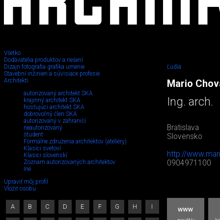
Všetko
Dodávatelia produktov a riešení
Dizajn fotografia grafika umenie
Ľudia
Stavební inžinieri a súvisiace profesie
Architekti
Mario Chov
autorizovaný architekt SKA
Ing. arch.
krajinný architekt SKA
hosťujúci architekt SKA
dobrovoľný člen SKA
autorizovaný v zahraničí
Bratislava
neautorizovaný
študent
Slovensko
Formálne združenia architektov (ateliéry)
Klasici svetoví
http://www.mar
Klasici slovenskí
Zoznam autorizovaných architektov
0904971100
Iné
Upraviť môj profil
Vložiť osobu
A
B
C
D
E
F
G
H
I