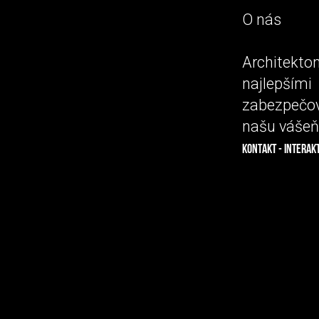
O nás
Architekto
najlepším
zabezpečov
našu vášeň 
KONTAKT - INTERAK