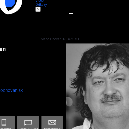
Video
Odkazy
Mario Chovan
09.04.2021
an
iochovan.sk