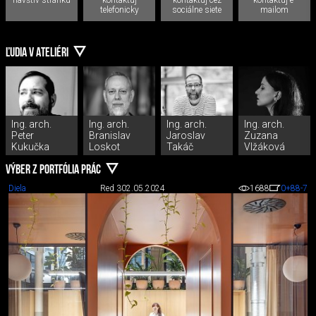
telefonicky
sociálne siete
mailom
ĽUDIA V ATELIÉRI
Ing. arch.
Ing. arch.
Ing. arch.
Ing. arch.
Peter
Branislav
Jaroslav
Zuzana
Kukučka
Loskot
Takáč
Vlžáková
VÝBER Z PORTFÓLIA PRÁC
Diela
Red 3
02.05.2024
1688
0
+88
-7