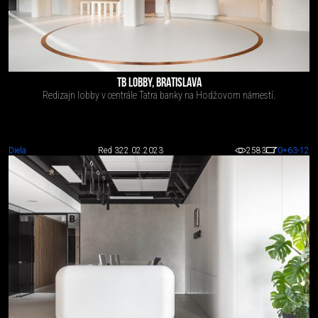
TB LOBBY, BRATISLAVA
Redizajn lobby v centrále Tatra banky na Hodžovom námestí.
Diela
Red 3
22.02.2023
2583
0
+63
-12