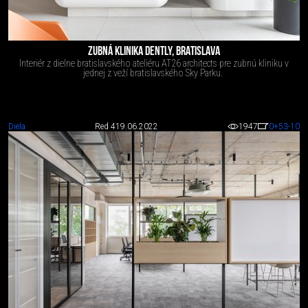
ZUBNÁ KLINIKA DENTLY, BRATISLAVA
Interiér z dielne bratislavského ateliéru AT26 architects pre zubnú kliniku v
jednej z veží bratislavského Sky Parku.
Diela
Red 4
19.06.2022
1947
0
+53
-10