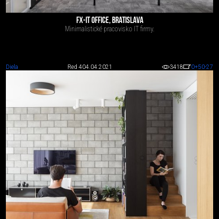
FX-IT OFFICE, BRATISLAVA
Minimalistické pracovisko IT firmy.
Diela
Red 4
04.04.2021
3418
0
+50
-27