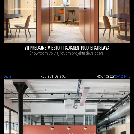
YIT PREDAJNÉ MIESTO, PRADIAREŇ 1900, BRATISLAVA
Showroom vo vlajkovom projekte developera.
Diela
Red 3
01.02.2024
2108
0
+124
-10