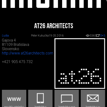
AT26 architects
Ľudia
Peter Kukučka
19.05.2016
3363
0
+3
Gajova 4
81109 Bratislava
Slovensko
http://www.at26architects.com
+421 905 475 732
navštív stránku
kontaktuj
kontaktuj cez
kontaktuj e-