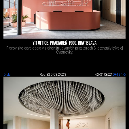
YIT OFFICE, PRADIAREŇ 1900, BRATISLAVA
Pracovisko developera v zrekonštruovaných priestoroch Silocentrály bývalej
Cvernovky.
Diela
Red 3
20.03.2023
3108
0
+124
-6